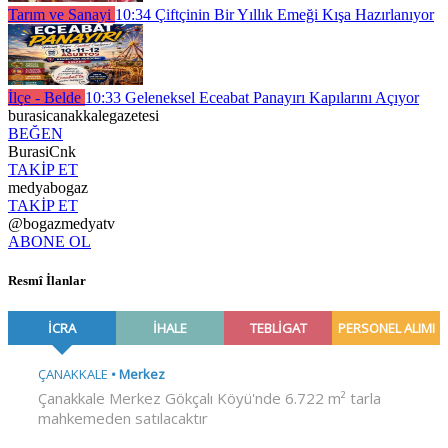
Tarım ve Sanayi
10:34
Çiftçinin Bir Yıllık Emeği Kışa Hazırlanıyor
İlçe - Belde
10:33
Geleneksel Eceabat Panayırı Kapılarını Açıyor
burasicanakkalegazetesi
BEĞEN
BurasiCnk
TAKİP ET
medyabogaz
TAKİP ET
@bogazmedyatv
ABONE OL
Resmî İlanlar