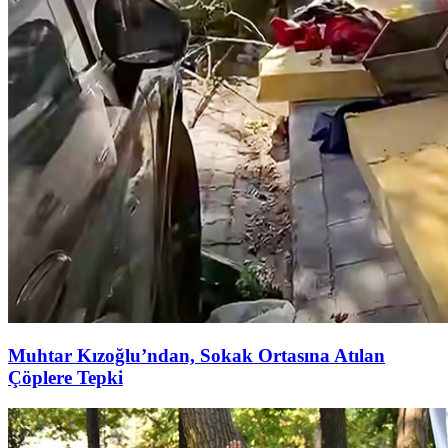
Muhtar Kızoğlu’ndan, Sokak Ortasına Atılan
Çöplere Tepki