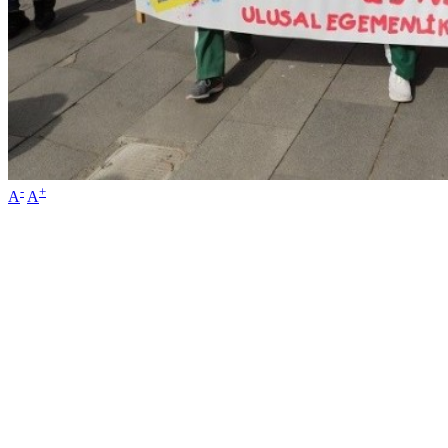
-
+
A
A