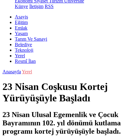
Ekonomi
Siyaset
Turizm
Üniversite
Künye
İletişim
RSS
Asayiş
Eğitim
Emlak
Yaşam
Tarım Ve Sanayi
Belediye
Teknoloji
Yerel
Resmî İlan
Anasayfa
Yerel
23 Nisan Coşkusu Kortej
Yürüyüşüyle Başladı
23 Nisan Ulusal Egemenlik ve Çocuk
Bayramının 102. yıl dönümü kutlama
programı kortej yürüyüşüyle başladı.