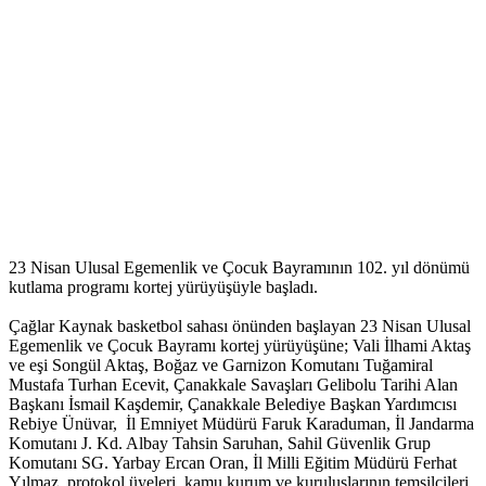
23 Nisan Ulusal Egemenlik ve Çocuk Bayramının 102. yıl dönümü
kutlama programı kortej yürüyüşüyle başladı.
Çağlar Kaynak basketbol sahası önünden başlayan 23 Nisan Ulusal
Egemenlik ve Çocuk Bayramı kortej yürüyüşüne; Vali İlhami Aktaş
ve eşi Songül Aktaş, Boğaz ve Garnizon Komutanı Tuğamiral
Mustafa Turhan Ecevit, Çanakkale Savaşları Gelibolu Tarihi Alan
Başkanı İsmail Kaşdemir, Çanakkale Belediye Başkan Yardımcısı
Rebiye Ünüvar, İl Emniyet Müdürü Faruk Karaduman, İl Jandarma
Komutanı J. Kd. Albay Tahsin Saruhan, Sahil Güvenlik Grup
Komutanı SG. Yarbay Ercan Oran, İl Milli Eğitim Müdürü Ferhat
Yılmaz, protokol üyeleri, kamu kurum ve kuruluşlarının temsilcileri,