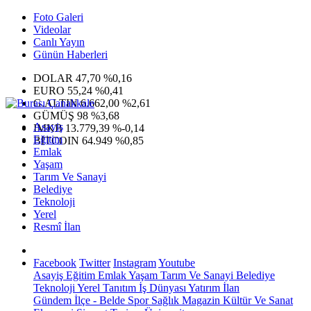
Foto Galeri
Videolar
Canlı Yayın
Günün Haberleri
DOLAR
47,70
%0,16
EURO
55,24
%0,41
G.ALTIN
6.662,00
%2,61
GÜMÜŞ
98
%3,68
Asayiş
IMKB
13.779,39
%-0,14
Eğitim
BITCOIN
64.949
%0,85
Emlak
Yaşam
Tarım Ve Sanayi
Belediye
Teknoloji
Yerel
Resmî İlan
Facebook
Twitter
Instagram
Youtube
Asayiş
Eğitim
Emlak
Yaşam
Tarım Ve Sanayi
Belediye
Teknoloji
Yerel
Tanıtım
İş Dünyası
Yatırım
İlan
Gündem
İlçe - Belde
Spor
Sağlık
Magazin
Kültür Ve Sanat