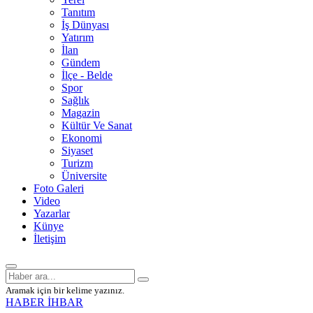
Tanıtım
İş Dünyası
Yatırım
İlan
Gündem
İlçe - Belde
Spor
Sağlık
Magazin
Kültür Ve Sanat
Ekonomi
Siyaset
Turizm
Üniversite
Foto Galeri
Video
Yazarlar
Künye
İletişim
Aramak için bir kelime yazınız.
HABER İHBAR