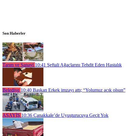
Son Haberler
Tarım ve Sanayi
10:41
Şeftali Ağaçlarını Tehdit Eden Hastalık
Belediye
10:40
Başkan Erkek imzayı attı; “Yolumuz açık olsun”
ASAYİŞ
10:36
Çanakkale’de Uyuşturucuya Geçit Yok