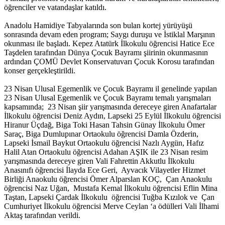
öğrenciler ve vatandaşlar katıldı.
Anadolu Hamidiye Tabyalarında son bulan kortej yürüyüşü
sonrasında devam eden program; Saygı duruşu ve İstiklal Marşının
okunması ile başladı. Kepez Atatürk İlkokulu öğrencisi Hatice Ece
Taşdelen tarafından Dünya Çocuk Bayramı şiirinin okunmasının
ardından ÇOMÜ Devlet Konservatuvarı Çocuk Korosu tarafından
konser gerçekleştirildi.
23 Nisan Ulusal Egemenlik ve Çocuk Bayramı il genelinde yapılan
23 Nisan Ulusal Egemenlik ve Çocuk Bayramı temalı yarışmaları
kapsamında; 23 Nisan şiir yarışmasında dereceye giren Anafartalar
İlkokulu öğrencisi Deniz Aydın, Lapseki 25 Eylül İlkokulu öğrencisi
Hiranur Üçdağ, Biga Toki Hasan Tahsin Günay İlkokulu Ömer
Saraç, Biga Dumlupınar Ortaokulu öğrencisi Damla Özderin,
Lapseki İsmail Baykut Ortaokulu öğrencisi Nazlı Aygün, Hafız
Halil Atan Ortaokulu öğrencisi Adahan AŞIK ile 23 Nisan resim
yarışmasında dereceye giren Vali Fahrettin Akkutlu İlkokulu
Anasınıfı öğrencisi İlayda Ece Geri, Ayvacık Vilayetler Hizmet
Birliği Anaokulu öğrencisi Ömer Alparslan KOÇ, Çan Anaokulu
öğrencisi Naz Uğan, Mustafa Kemal İlkokulu öğrencisi Eflin Mina
Taştan, Lapseki Çardak İlkokulu öğrencisi Tuğba Kızılok ve Çan
Cumhuriyet İlkokulu öğrencisi Merve Ceylan ‘a ödülleri Vali İlhami
Aktaş tarafından verildi.