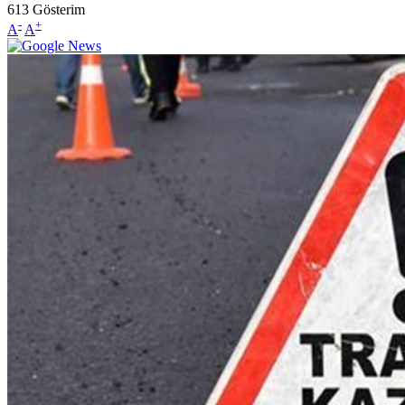
613
Gösterim
-
+
A
A