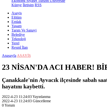
Ekonomi
Siyaset
Turizm
Üniversite
Künye
İletişim
RSS
Asayiş
Eğitim
Emlak
Yaşam
Tarım Ve Sanayi
Belediye
Teknoloji
Yerel
Resmî İlan
Anasayfa
ASAYİŞ
23 NİSAN'DA ACI HABER! B
Çanakkale'nin Ayvacık ilçesinde sabah saa
hayatını kaybetti.
2022-4-23 11:24:03
Yayınlanma
2022-4-23 11:24:03
Güncelleme
0
Yorum