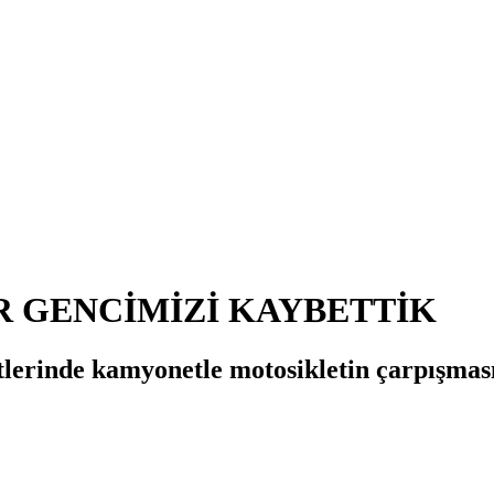
İR GENCİMİZİ KAYBETTİK
tlerinde kamyonetle motosikletin çarpışmas