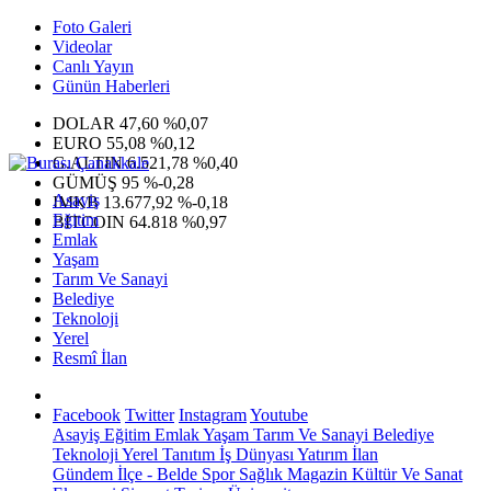
Foto Galeri
Videolar
Canlı Yayın
Günün Haberleri
DOLAR
47,60
%0,07
EURO
55,08
%0,12
G.ALTIN
6.521,78
%0,40
GÜMÜŞ
95
%-0,28
Asayiş
IMKB
13.677,92
%-0,18
Eğitim
BITCOIN
64.818
%0,97
Emlak
Yaşam
Tarım Ve Sanayi
Belediye
Teknoloji
Yerel
Resmî İlan
Facebook
Twitter
Instagram
Youtube
Asayiş
Eğitim
Emlak
Yaşam
Tarım Ve Sanayi
Belediye
Teknoloji
Yerel
Tanıtım
İş Dünyası
Yatırım
İlan
Gündem
İlçe - Belde
Spor
Sağlık
Magazin
Kültür Ve Sanat