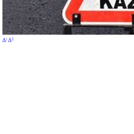
-
+
A
A