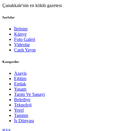
Çanakkale'nin en köklü gazetesi
Sayfalar
İletişim
Künye
Foto Galeri
Videolar
Canlı Yayın
Kategoriler
Asayiş
Eğitim
Emlak
Yaşam
Tarım Ve Sanayi
Belediye
Teknoloji
Yerel
Tanıtım
İş Dünyası
RSS