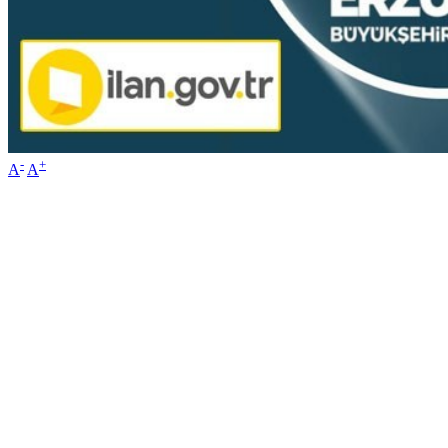
-
+
A
A