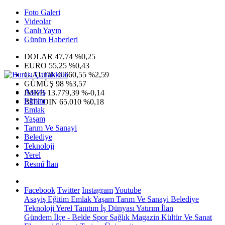
Foto Galeri
Videolar
Canlı Yayın
Günün Haberleri
DOLAR
47,74
%0,25
EURO
55,25
%0,43
G.ALTIN
6.660,55
%2,59
GÜMÜŞ
98
%3,57
Asayiş
IMKB
13.779,39
%-0,14
Eğitim
BITCOIN
65.010
%0,18
Emlak
Yaşam
Tarım Ve Sanayi
Belediye
Teknoloji
Yerel
Resmî İlan
Facebook
Twitter
Instagram
Youtube
Asayiş
Eğitim
Emlak
Yaşam
Tarım Ve Sanayi
Belediye
Teknoloji
Yerel
Tanıtım
İş Dünyası
Yatırım
İlan
Gündem
İlçe - Belde
Spor
Sağlık
Magazin
Kültür Ve Sanat