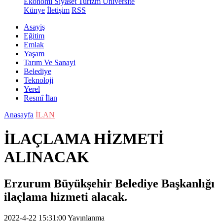
Ekonomi
Siyaset
Turizm
Üniversite
Künye
İletişim
RSS
Asayiş
Eğitim
Emlak
Yaşam
Tarım Ve Sanayi
Belediye
Teknoloji
Yerel
Resmî İlan
Anasayfa
İLAN
İLAÇLAMA HİZMETİ
ALINACAK
Erzurum Büyükşehir Belediye Başkanlığı
ilaçlama hizmeti alacak.
2022-4-22 15:31:00
Yayınlanma