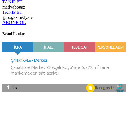
TAKİP ET
medyabogaz
TAKİP ET
@bogazmedyatv
ABONE OL
Resmî İlanlar