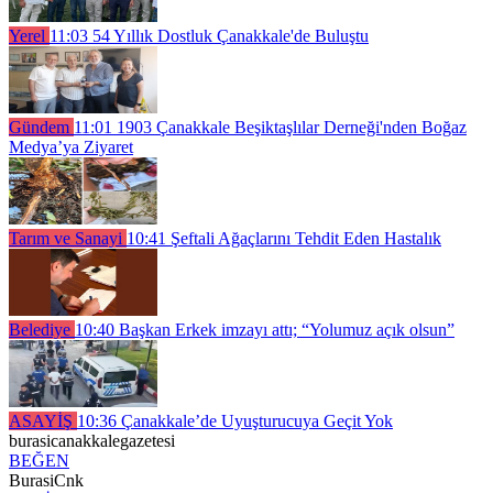
Yerel
11:03
54 Yıllık Dostluk Çanakkale'de Buluştu
Gündem
11:01
1903 Çanakkale Beşiktaşlılar Derneği'nden Boğaz
Medya’ya Ziyaret
Tarım ve Sanayi
10:41
Şeftali Ağaçlarını Tehdit Eden Hastalık
Belediye
10:40
Başkan Erkek imzayı attı; “Yolumuz açık olsun”
ASAYİŞ
10:36
Çanakkale’de Uyuşturucuya Geçit Yok
burasicanakkalegazetesi
BEĞEN
BurasiCnk