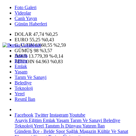
Foto Galeri
Videolar
Canlı Yayın
Günün Haberleri
DOLAR
47,74
%0,25
EURO
55,25
%0,43
G.ALTIN
6.660,55
%2,59
GÜMÜŞ
98
%3,57
Asayiş
IMKB
13.779,39
%-0,14
Eğitim
BITCOIN
64.963
%0,83
Emlak
Yaşam
Tarım Ve Sanayi
Belediye
Teknoloji
Yerel
Resmî İlan
Facebook
Twitter
Instagram
Youtube
Asayiş
Eğitim
Emlak
Yaşam
Tarım Ve Sanayi
Belediye
Teknoloji
Yerel
Tanıtım
İş Dünyası
Yatırım
İlan
Gündem
İlçe - Belde
Spor
Sağlık
Magazin
Kültür Ve Sanat