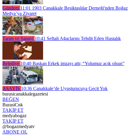
Gündem
11:01
1903 Çanakkale Beşiktaşlılar Derneği'nden Boğaz
Medya’ya Ziyaret
Tarım ve Sanayi
10:41
Şeftali Ağaçlarını Tehdit Eden Hastalık
Belediye
10:40
Başkan Erkek imzayı attı; “Yolumuz açık olsun”
ASAYİŞ
10:36
Çanakkale’de Uyuşturucuya Geçit Yok
burasicanakkalegazetesi
BEĞEN
BurasiCnk
TAKİP ET
medyabogaz
TAKİP ET
@bogazmedyatv
ABONE OL