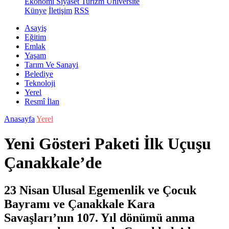
Ekonomi
Siyaset
Turizm
Üniversite
Künye
İletişim
RSS
Asayiş
Eğitim
Emlak
Yaşam
Tarım Ve Sanayi
Belediye
Teknoloji
Yerel
Resmî İlan
Anasayfa
Yerel
Yeni Gösteri Paketi İlk Uçuşu
Çanakkale’de
23 Nisan Ulusal Egemenlik ve Çocuk
Bayramı ve Çanakkale Kara
Savaşları’nın 107. Yıl dönümü anma