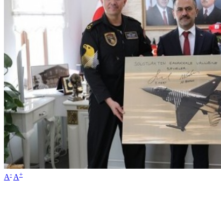
-
+
A
A