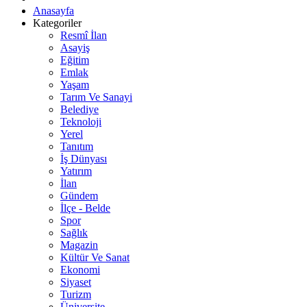
Anasayfa
Kategoriler
Resmî İlan
Asayiş
Eğitim
Emlak
Yaşam
Tarım Ve Sanayi
Belediye
Teknoloji
Yerel
Tanıtım
İş Dünyası
Yatırım
İlan
Gündem
İlçe - Belde
Spor
Sağlık
Magazin
Kültür Ve Sanat
Ekonomi
Siyaset
Turizm
Üniversite