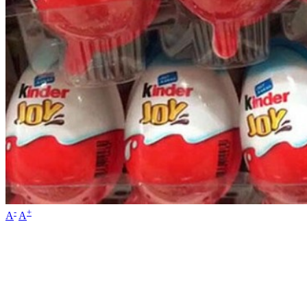
-
+
A
A