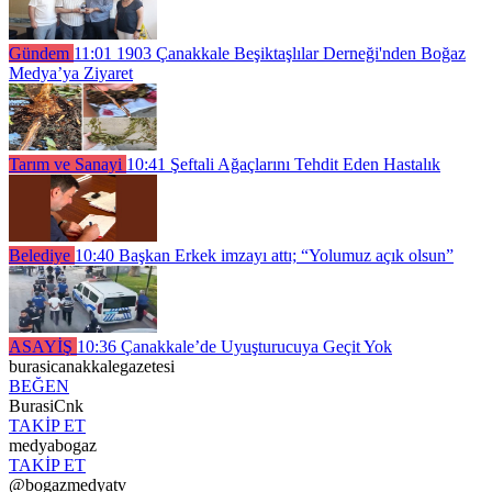
Gündem
11:01
1903 Çanakkale Beşiktaşlılar Derneği'nden Boğaz
Medya’ya Ziyaret
Tarım ve Sanayi
10:41
Şeftali Ağaçlarını Tehdit Eden Hastalık
Belediye
10:40
Başkan Erkek imzayı attı; “Yolumuz açık olsun”
ASAYİŞ
10:36
Çanakkale’de Uyuşturucuya Geçit Yok
burasicanakkalegazetesi
BEĞEN
BurasiCnk
TAKİP ET
medyabogaz
TAKİP ET
@bogazmedyatv