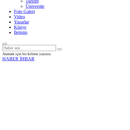
Turizm
Üniversite
Foto Galeri
Video
Yazarlar
Künye
İletişim
Aramak için bir kelime yazınız.
HABER İHBAR