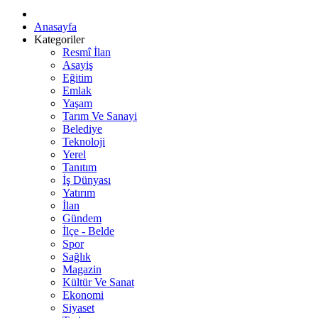
Anasayfa
Kategoriler
Resmî İlan
Asayiş
Eğitim
Emlak
Yaşam
Tarım Ve Sanayi
Belediye
Teknoloji
Yerel
Tanıtım
İş Dünyası
Yatırım
İlan
Gündem
İlçe - Belde
Spor
Sağlık
Magazin
Kültür Ve Sanat
Ekonomi
Siyaset