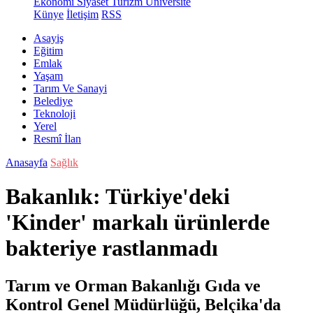
Ekonomi
Siyaset
Turizm
Üniversite
Künye
İletişim
RSS
Asayiş
Eğitim
Emlak
Yaşam
Tarım Ve Sanayi
Belediye
Teknoloji
Yerel
Resmî İlan
Anasayfa
Sağlık
Bakanlık: Türkiye'deki
'Kinder' markalı ürünlerde
bakteriye rastlanmadı
Tarım ve Orman Bakanlığı Gıda ve
Kontrol Genel Müdürlüğü, Belçika'da