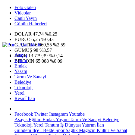
Foto Galeri
Videolar
Canlı Yayın
Günün Haberleri
DOLAR
47,74
%0,25
EURO
55,25
%0,43
G.ALTIN
6.660,55
%2,59
GÜMÜŞ
98
%3,57
Asayiş
IMKB
13.779,39
%-0,14
Eğitim
BITCOIN
65.088
%0,09
Emlak
Yaşam
Tarım Ve Sanayi
Belediye
Teknoloji
Yerel
Resmî İlan
Facebook
Twitter
Instagram
Youtube
Asayiş
Eğitim
Emlak
Yaşam
Tarım Ve Sanayi
Belediye
Teknoloji
Yerel
Tanıtım
İş Dünyası
Yatırım
İlan
Gündem
İlçe - Belde
Spor
Sağlık
Magazin
Kültür Ve Sanat