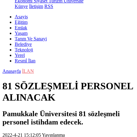
Ekonomi
Siyaset
Turizm
Üniversite
Künye
İletişim
RSS
Asayiş
Eğitim
Emlak
Yaşam
Tarım Ve Sanayi
Belediye
Teknoloji
Yerel
Resmî İlan
Anasayfa
İLAN
81 SÖZLEŞMELİ PERSONEL
ALINACAK
Pamukkale Üniversitesi 81 sözleşmeli
personel istihdam edecek.
2022-4-21 15:12:05
Yayınlanma