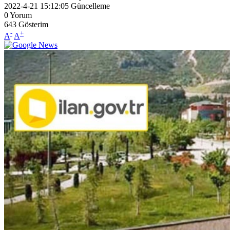
2022-4-21 15:12:05
Güncelleme
0
Yorum
643
Gösterim
-
+
A
A