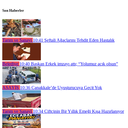
Son Haberler
Tarım ve Sanayi
10:41
Şeftali Ağaçlarını Tehdit Eden Hastalık
Belediye
10:40
Başkan Erkek imzayı attı; “Yolumuz açık olsun”
ASAYİŞ
10:36
Çanakkale’de Uyuşturucuya Geçit Yok
Tarım ve Sanayi
10:34
Çiftçinin Bir Yıllık Emeği Kışa Hazırlanıyor