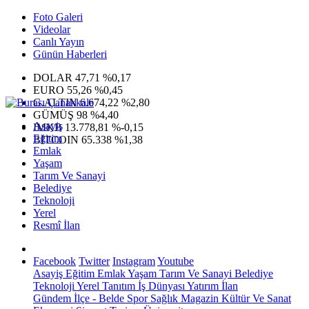
Foto Galeri
Videolar
Canlı Yayın
Günün Haberleri
DOLAR
47,71
%0,17
EURO
55,26
%0,45
G.ALTIN
6.674,22
%2,80
GÜMÜŞ
98
%4,40
Asayiş
IMKB
13.778,81
%-0,15
Eğitim
BITCOIN
65.338
%1,38
Emlak
Yaşam
Tarım Ve Sanayi
Belediye
Teknoloji
Yerel
Resmî İlan
Facebook
Twitter
Instagram
Youtube
Asayiş
Eğitim
Emlak
Yaşam
Tarım Ve Sanayi
Belediye
Teknoloji
Yerel
Tanıtım
İş Dünyası
Yatırım
İlan
Gündem
İlçe - Belde
Spor
Sağlık
Magazin
Kültür Ve Sanat