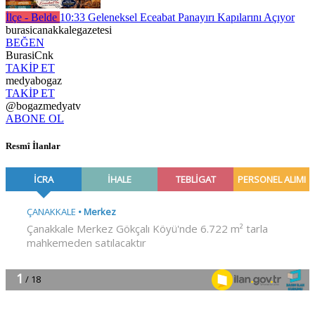
İlçe - Belde
10:33
Geleneksel Eceabat Panayırı Kapılarını Açıyor
burasicanakkalegazetesi
BEĞEN
BurasiCnk
TAKİP ET
medyabogaz
TAKİP ET
@bogazmedyatv
ABONE OL
Resmî İlanlar