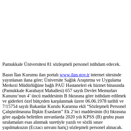
Pamukkale Üniversitesi 81 sözleşmeli personel istihdam edecek.
Basın İlan Kurumu ilan portalı
www.ilan.gov.tr
internet sitesinde
yayınlanan ilana göre; Üniversite Sağlık Araştırma ve Uygulama
Merkezi Müdürlüğüne bağlı PAÜ Hastaneleri ek hizmet binasında
(Pamukkale Karahayıt Mahallesi) 657 sayılı Devlet Memurları
Kanunu’nun 4’ üncü maddesinin B fıkrasına göre istihdam edilmek
ve giderleri özel bütçeden karşılanmak üzere 06.06.1978 tarihli ve
7/15754 sayılı Bakanlar Kurulu Kararına ekli “Sözleşmeli Personel
Çalıştırılmasına İlişkin Esasların” Ek 2’nci maddesinin (b) fıkrasına
göre aşağıda belirtilen unvanlarda 2020 yılı KPSS (B) grubu puan
sıralamaları esas alınmak suretiyle yazılı ve sözlü sınav
yapılmaksızın (Eczacı unvanı hariç) sözleşmeli personel alınacak.