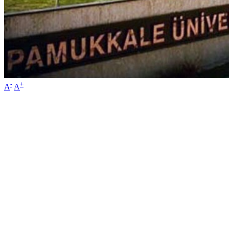
-
+
A
A