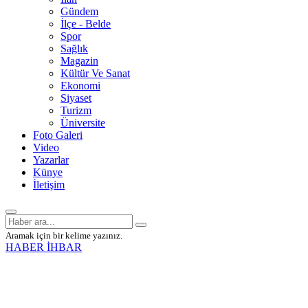
Gündem
İlçe - Belde
Spor
Sağlık
Magazin
Kültür Ve Sanat
Ekonomi
Siyaset
Turizm
Üniversite
Foto Galeri
Video
Yazarlar
Künye
İletişim
Aramak için bir kelime yazınız.
HABER İHBAR