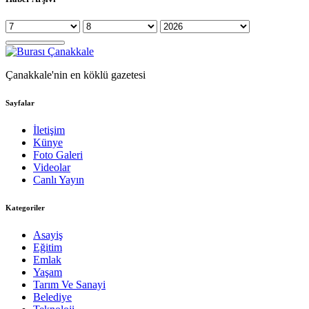
Çanakkale'nin en köklü gazetesi
Sayfalar
İletişim
Künye
Foto Galeri
Videolar
Canlı Yayın
Kategoriler
Asayiş
Eğitim
Emlak
Yaşam
Tarım Ve Sanayi
Belediye