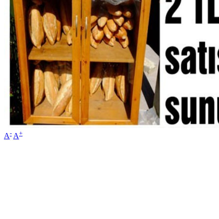
-
+
A
A