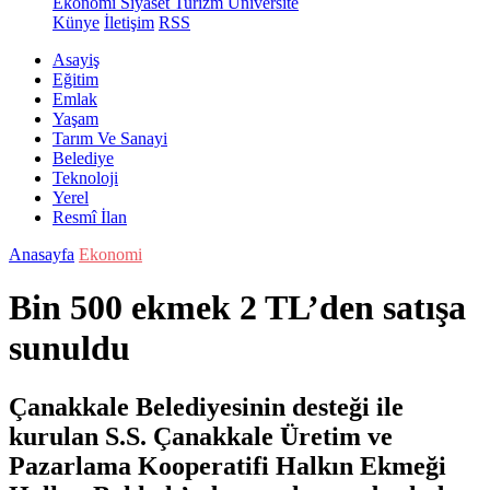
Ekonomi
Siyaset
Turizm
Üniversite
Künye
İletişim
RSS
Asayiş
Eğitim
Emlak
Yaşam
Tarım Ve Sanayi
Belediye
Teknoloji
Yerel
Resmî İlan
Anasayfa
Ekonomi
Bin 500 ekmek 2 TL’den satışa
sunuldu
Çanakkale Belediyesinin desteği ile
kurulan S.S. Çanakkale Üretim ve
Pazarlama Kooperatifi Halkın Ekmeği