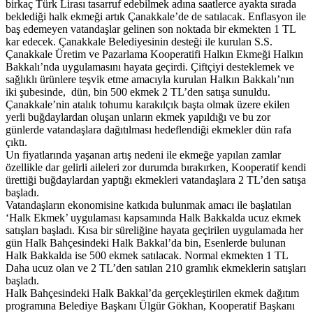
birkaç Türk Lirası tasarruf edebilmek adına saatlerce ayakta sırada
beklediği halk ekmeği artık Çanakkale’de de satılacak. Enflasyon ile
baş edemeyen vatandaşlar gelinen son noktada bir ekmekten 1 TL
kar edecek. Çanakkale Belediyesinin desteği ile kurulan S.S.
Çanakkale Üretim ve Pazarlama Kooperatifi Halkın Ekmeği Halkın
Bakkalı’nda uygulamasını hayata geçirdi. Çiftçiyi desteklemek ve
sağlıklı ürünlere teşvik etme amacıyla kurulan Halkın Bakkalı’nın
iki şubesinde, dün, bin 500 ekmek 2 TL’den satışa sunuldu.
Çanakkale’nin atalık tohumu karakılçık başta olmak üzere ekilen
yerli buğdaylardan oluşan unların ekmek yapıldığı ve bu zor
günlerde vatandaşlara dağıtılması hedeflendiği ekmekler dün rafa
çıktı.
Un fiyatlarında yaşanan artış nedeni ile ekmeğe yapılan zamlar
özellikle dar gelirli aileleri zor durumda bırakırken, Kooperatif kendi
ürettiği buğdaylardan yaptığı ekmekleri vatandaşlara 2 TL’den satışa
başladı.
Vatandaşların ekonomisine katkıda bulunmak amacı ile başlatılan
‘Halk Ekmek’ uygulaması kapsamında Halk Bakkalda ucuz ekmek
satışları başladı. Kısa bir süreliğine hayata geçirilen uygulamada her
gün Halk Bahçesindeki Halk Bakkal’da bin, Esenlerde bulunan
Halk Bakkalda ise 500 ekmek satılacak. Normal ekmekten 1 TL
Daha ucuz olan ve 2 TL’den satılan 210 gramlık ekmeklerin satışları
başladı.
Halk Bahçesindeki Halk Bakkal’da gerçekleştirilen ekmek dağıtım
programına Belediye Başkanı Ülgür Gökhan, Kooperatif Başkanı