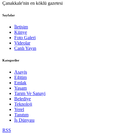
Çanakkale'nin en köklü gazetesi
Sayfalar
İletişim
Künye
Foto Galeri
Videolar
Canlı Yayın
Kategoriler
Asayiş
Eğitim
Emlak
Yaşam
Tarım Ve Sanayi
Belediye
Teknoloji
Yerel
Tanıtım
İş Dünyası
RSS