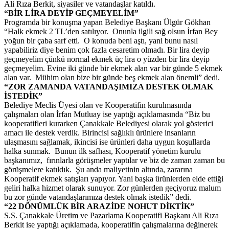
Ali Rıza Berkit, siyasiler ve vatandaşlar katıldı.
“BİR LİRA DEYİP GEÇMEYELİM”
Programda bir konuşma yapan Belediye Başkanı Ülgür Gökhan
“Halk ekmek 2 TL’den satılıyor. Onunla ilgili sağ olsun İrfan Bey
yoğun bir çaba sarf etti. O konuda beni aştı, yani bunu nasıl
yapabiliriz diye benim çok fazla cesaretim olmadı. Bir lira deyip
geçmeyelim çünkü normal ekmek üç lira o yüzden bir lira deyip
geçmeyelim. Evine iki günde bir ekmek alan var bir günde 5 ekmek
alan var. Mühim olan bize bir günde beş ekmek alan önemli” dedi.
“ZOR ZAMANDA VATANDAŞIMIZA DESTEK OLMAK
İSTEDİK”
Belediye Meclis Üyesi olan ve Kooperatifin kurulmasında
çalışmaları olan İrfan Mutluay ise yaptığı açıklamasında “Biz bu
kooperatifleri kurarken Çanakkale Belediyesi olarak yol gösterici
amacı ile destek verdik. Birincisi sağlıklı ürünlere insanların
ulaşmasını sağlamak, ikincisi ise ürünleri daha uygun koşullarda
halka sunmak. Bunun ilk safhası, Kooperatif yönetim kurulu
başkanımız, fırınlarla görüşmeler yaptılar ve biz de zaman zaman bu
görüşmelere katıldık. Şu anda maliyetinin altında, zararına
Kooperatif ekmek satışları yapıyor. Yani başka ürünlerden elde ettiği
geliri halka hizmet olarak sunuyor. Zor günlerden geçiyoruz malum
bu zor günde vatandaşlarımıza destek olmak istedik” dedi.
“22 DÖNÜMLÜK BİR ARAZİDE NOHUT DİKTİK”
S.S. Çanakkale Üretim ve Pazarlama Kooperatifi Başkanı Ali Rıza
Berkit ise yaptığı açıklamada, kooperatifin çalışmalarına değinerek