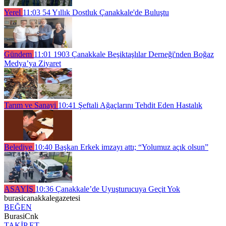
Yerel
11:03
54 Yıllık Dostluk Çanakkale'de Buluştu
Gündem
11:01
1903 Çanakkale Beşiktaşlılar Derneği'nden Boğaz
Medya’ya Ziyaret
Tarım ve Sanayi
10:41
Şeftali Ağaçlarını Tehdit Eden Hastalık
Belediye
10:40
Başkan Erkek imzayı attı; “Yolumuz açık olsun”
ASAYİŞ
10:36
Çanakkale’de Uyuşturucuya Geçit Yok
burasicanakkalegazetesi
BEĞEN
BurasiCnk
TAKİP ET