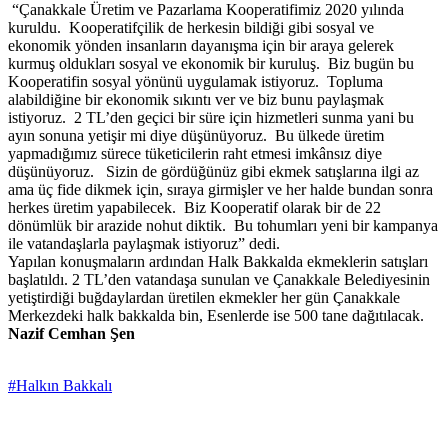
“Çanakkale Üretim ve Pazarlama Kooperatifimiz 2020 yılında
kuruldu. Kooperatifçilik de herkesin bildiği gibi sosyal ve
ekonomik yönden insanların dayanışma için bir araya gelerek
kurmuş oldukları sosyal ve ekonomik bir kuruluş. Biz bugün bu
Kooperatifin sosyal yönünü uygulamak istiyoruz. Topluma
alabildiğine bir ekonomik sıkıntı ver ve biz bunu paylaşmak
istiyoruz. 2 TL’den geçici bir süre için hizmetleri sunma yani bu
ayın sonuna yetişir mi diye düşünüyoruz. Bu ülkede üretim
yapmadığımız sürece tüketicilerin raht etmesi imkânsız diye
düşünüyoruz. Sizin de gördüğünüz gibi ekmek satışlarına ilgi az
ama üç fide dikmek için, sıraya girmişler ve her halde bundan sonra
herkes üretim yapabilecek. Biz Kooperatif olarak bir de 22
dönümlük bir arazide nohut diktik. Bu tohumları yeni bir kampanya
ile vatandaşlarla paylaşmak istiyoruz” dedi.
Yapılan konuşmaların ardından Halk Bakkalda ekmeklerin satışları
başlatıldı. 2 TL’den vatandaşa sunulan ve Çanakkale Belediyesinin
yetiştirdiği buğdaylardan üretilen ekmekler her gün Çanakkale
Merkezdeki halk bakkalda bin, Esenlerde ise 500 tane dağıtılacak.
Nazif Cemhan Şen
#Halkın Bakkalı