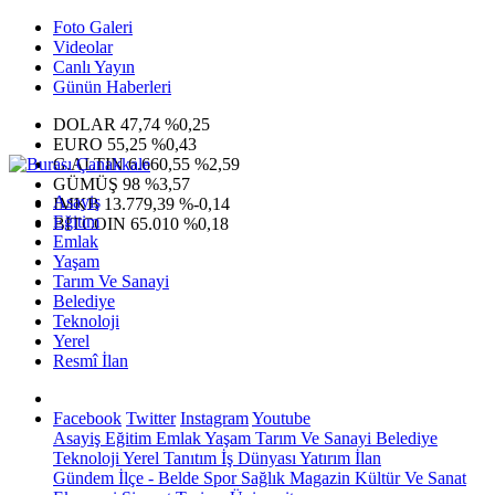
Foto Galeri
Videolar
Canlı Yayın
Günün Haberleri
DOLAR
47,74
%0,25
EURO
55,25
%0,43
G.ALTIN
6.660,55
%2,59
GÜMÜŞ
98
%3,57
Asayiş
IMKB
13.779,39
%-0,14
Eğitim
BITCOIN
65.010
%0,18
Emlak
Yaşam
Tarım Ve Sanayi
Belediye
Teknoloji
Yerel
Resmî İlan
Facebook
Twitter
Instagram
Youtube
Asayiş
Eğitim
Emlak
Yaşam
Tarım Ve Sanayi
Belediye
Teknoloji
Yerel
Tanıtım
İş Dünyası
Yatırım
İlan
Gündem
İlçe - Belde
Spor
Sağlık
Magazin
Kültür Ve Sanat