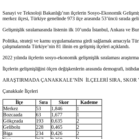
Sanayi ve Teknoloji Bakanlığı’nın ilçelerin Sosyo-Ekonomik Gelişmişl
merkez ilçesi, Türkiye genelinde 973 ilçe arasında 53’üncü sırada geliş
Gelişmişlik sıralamasında listenin ilk 10’unda İstanbul, Ankara ve Burs
Politika, strateji ve kamu uygulamalarına girdi sağlamak amacıyla Türki
çalışmalarında Türkiye’nin 81 ilinin en gelişmiş ilçeleri açıklandı.
2022 yılında ilçelerin sosyo-ekonomik gelişmişlik sıralaması araştırması
İlçelerin gelişmişliğini ölçen değişkenlerin arasında demografi, istihdam,
ARAŞTIRMADA ÇANAKKALE’NİN İLÇELERİ SIRA, SKOR
Çanakkale İlçeleri
İlçe
Sıra
Skor
Kademe
Merkez
53
1,846
1
Bozcaada
63
1,677
1
Gökçeada
193
0,635
2
Gelibolu
228
0,465
2
Biga
234
0,426
2