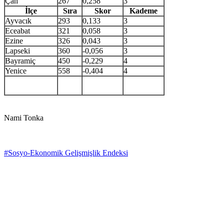
Çan
267
0,258
3
İlçe
Sıra
Skor
Kademe
Ayvacık
293
0,133
3
Eceabat
321
0,058
3
Ezine
326
0,043
3
Lapseki
360
-0,056
3
Bayramiç
450
-0,229
4
Yenice
558
-0,404
4
Nami Tonka
#Sosyo-Ekonomik Gelişmişlik Endeksi