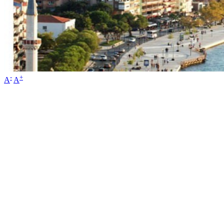
-
+
A
A