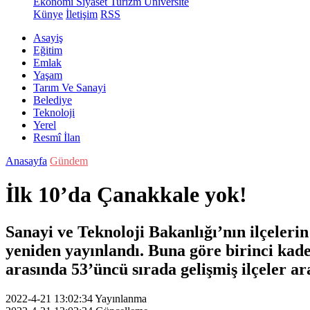
Ekonomi
Siyaset
Turizm
Üniversite
Künye
İletişim
RSS
Asayiş
Eğitim
Emlak
Yaşam
Tarım Ve Sanayi
Belediye
Teknoloji
Yerel
Resmî İlan
Anasayfa
Gündem
İlk 10’da Çanakkale yok!
Sanayi ve Teknoloji Bakanlığı’nın ilçeler
yeniden yayınlandı. Buna göre birinci kade
arasında 53’üncü sırada gelişmiş ilçeler ar
2022-4-21 13:02:34
Yayınlanma