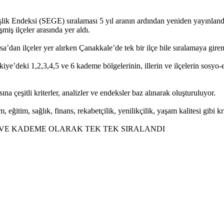
ik Endeksi (SEGE) sıralaması 5 yıl aranın ardından yeniden yayınlandı
miş ilçeler arasında yer aldı.
a’dan ilçeler yer alırken Çanakkale’de tek bir ilçe bile sıralamaya gire
ye’deki 1,2,3,4,5 ve 6 kademe bölgelerinin, illerin ve ilçelerin sosyo-e
na çeşitli kriterler, analizler ve endeksler baz alınarak oluşturuluyor.
 eğitim, sağlık, finans, rekabetçilik, yenilikçilik, yaşam kalitesi gibi kri
 VE KADEME OLARAK TEK TEK SIRALANDI