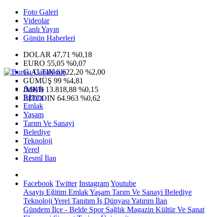
Foto Galeri
Videolar
Canlı Yayın
Günün Haberleri
DOLAR
47,71
%0,18
EURO
55,05
%0,07
G.ALTIN
6.622,20
%2,00
GÜMÜŞ
99
%4,81
Asayiş
IMKB
13.818,88
%0,15
Eğitim
BITCOIN
64.963
%0,62
Emlak
Yaşam
Tarım Ve Sanayi
Belediye
Teknoloji
Yerel
Resmî İlan
Facebook
Twitter
Instagram
Youtube
Asayiş
Eğitim
Emlak
Yaşam
Tarım Ve Sanayi
Belediye
Teknoloji
Yerel
Tanıtım
İş Dünyası
Yatırım
İlan
Gündem
İlçe - Belde
Spor
Sağlık
Magazin
Kültür Ve Sanat