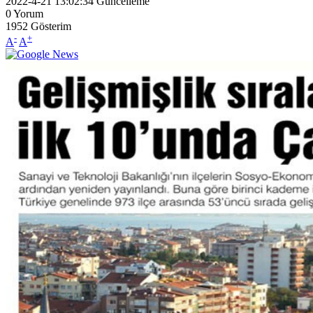
2022-4-21 13:02:34
Güncelleme
0
Yorum
1952
Gösterim
-
+
A
A