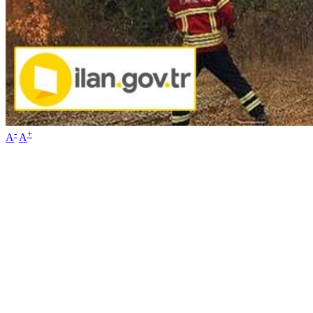
-
+
A
A