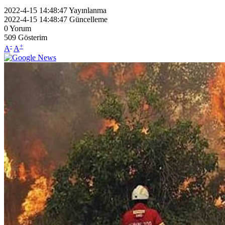
2022-4-15 14:48:47
Yayınlanma
2022-4-15 14:48:47
Güncelleme
0
Yorum
509
Gösterim
-
+
A
A