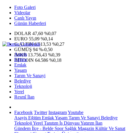
Foto Galeri
Videolar
Canlı Yayın
Günün Haberleri
DOLAR
47,60
%0,07
EURO
55,09
%0,14
G.ALTIN
6.513,53
%0,27
GÜMÜŞ
94
%-0,50
Asayiş
IMKB
13.756,43
%0,39
Eğitim
BITCOIN
64.586
%0,18
Emlak
Yaşam
Tarım Ve Sanayi
Belediye
Teknoloji
Yerel
Resmî İlan
Facebook
Twitter
Instagram
Youtube
Asayiş
Eğitim
Emlak
Yaşam
Tarım Ve Sanayi
Belediye
Teknoloji
Yerel
Tanıtım
İş Dünyası
Yatırım
İlan
Gündem
İlçe - Belde
Spor
Sağlık
Magazin
Kültür Ve Sanat