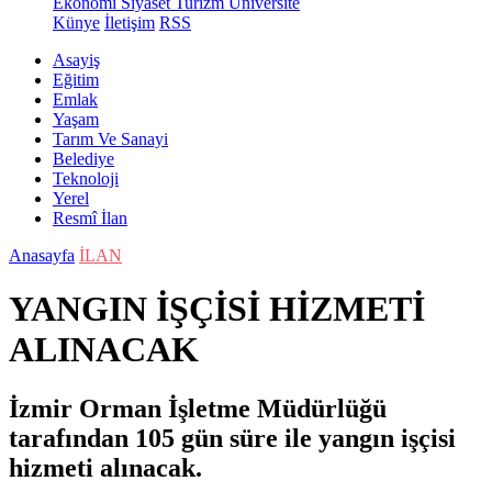
Ekonomi
Siyaset
Turizm
Üniversite
Künye
İletişim
RSS
Asayiş
Eğitim
Emlak
Yaşam
Tarım Ve Sanayi
Belediye
Teknoloji
Yerel
Resmî İlan
Anasayfa
İLAN
YANGIN İŞÇİSİ HİZMETİ
ALINACAK
İzmir Orman İşletme Müdürlüğü
tarafından 105 gün süre ile yangın işçisi
hizmeti alınacak.