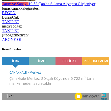
Tarım ve Sanayi
10:53
Çan'da Sulama Altyapısı Güçleniyor
burasicanakkalegazetesi
BEĞEN
BurasiCnk
TAKİP ET
medyabogaz
TAKİP ET
@bogazmedyatv
ABONE OL
Resmî İlanlar