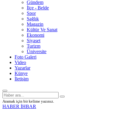
Gündem
İlçe - Belde
Spor
Sağlık
Magazin
Kültür Ve Sanat
Ekonomi
Siyaset
Turizm
Üniversite
Foto Galeri
Video
Yazarlar
Künye
İletişim
Aramak için bir kelime yazınız.
HABER İHBAR