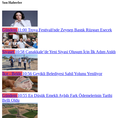
Son Haberler
Gündem
11:00
Troya Festivali'nde Zeynep Bastık Rüzgarı Esecek
Siyaset
10:58
Çanakkale’de Yeni Siyasi Oluşum İçin İlk Adım Atıldı
İlçe - Belde
10:56
Geyikli Belediyesi Sahil Yolunu Yeniliyor
Gündem
10:55
En Düşük Emekli Aylığı Fark Ödemelerinin Tarihi
Belli Oldu