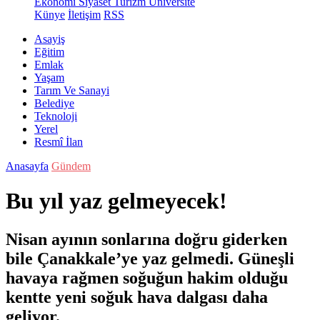
Ekonomi
Siyaset
Turizm
Üniversite
Künye
İletişim
RSS
Asayiş
Eğitim
Emlak
Yaşam
Tarım Ve Sanayi
Belediye
Teknoloji
Yerel
Resmî İlan
Anasayfa
Gündem
Bu yıl yaz gelmeyecek!
Nisan ayının sonlarına doğru giderken
bile Çanakkale’ye yaz gelmedi. Güneşli
havaya rağmen soğuğun hakim olduğu
kentte yeni soğuk hava dalgası daha
geliyor.