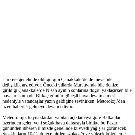
Türkiye genelinde olduğu gibi Çanakkale’de de mevsimler
değişiklik arz ediyor. Önceki yıllarda Mart ayında bile denize
girildiği Çanakkale’de Nisan ayının sonlarına doğru yaklaşırken bile
havalar ısınmadı. Birkaç gündür güneşli hava devam etmesi
nedeniyle vatandaşlar yazın geldiğine sevinirken, Metoroloji’den
üzen haberler gelmeye devam ediyor.
Meteorolojik kaynaklardan yapılan açıklamaya göre Balkanlar
üzerinden gelen yeni soğuk hava dalgasıyla birlikte bu Pazar
gününden itibaren ilimizde genelinde kuvvetli yağışlar görünecek.
Sıcaklıkların 10-12 derece birden azalacağı ve yüksek bölgelerde