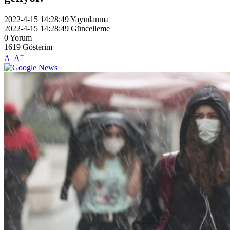
2022-4-15 14:28:49
Yayınlanma
2022-4-15 14:28:49
Güncelleme
0
Yorum
1619
Gösterim
-
+
A
A