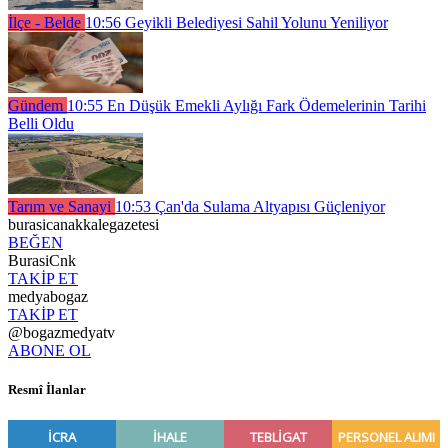
İlçe - Belde
10:56
Geyikli Belediyesi Sahil Yolunu Yeniliyor
Gündem
10:55
En Düşük Emekli Aylığı Fark Ödemelerinin Tarihi
Belli Oldu
Tarım ve Sanayi
10:53
Çan'da Sulama Altyapısı Güçleniyor
burasicanakkalegazetesi
BEĞEN
BurasiCnk
TAKİP ET
medyabogaz
TAKİP ET
@bogazmedyatv
ABONE OL
Resmî İlanlar