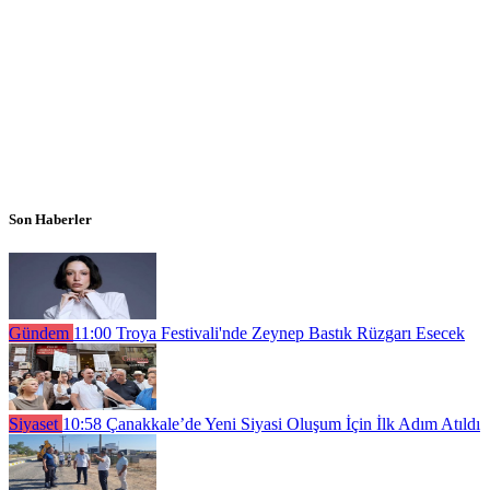
Son Haberler
Gündem
11:00
Troya Festivali'nde Zeynep Bastık Rüzgarı Esecek
Siyaset
10:58
Çanakkale’de Yeni Siyasi Oluşum İçin İlk Adım Atıldı