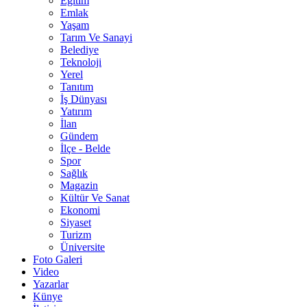
Eğitim
Emlak
Yaşam
Tarım Ve Sanayi
Belediye
Teknoloji
Yerel
Tanıtım
İş Dünyası
Yatırım
İlan
Gündem
İlçe - Belde
Spor
Sağlık
Magazin
Kültür Ve Sanat
Ekonomi
Siyaset
Turizm
Üniversite
Foto Galeri
Video
Yazarlar
Künye