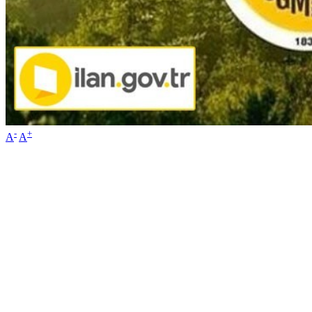
-
+
A
A