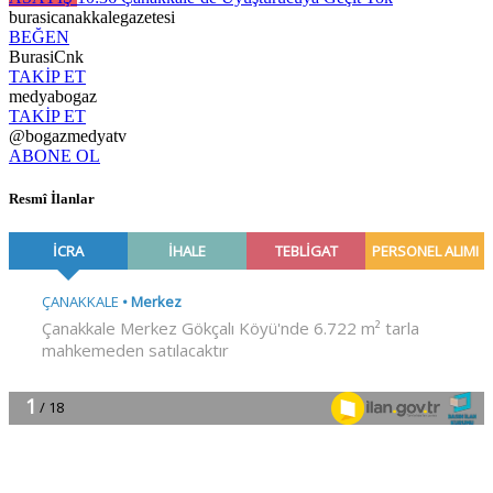
burasicanakkalegazetesi
BEĞEN
BurasiCnk
TAKİP ET
medyabogaz
TAKİP ET
@bogazmedyatv
ABONE OL
Resmî İlanlar