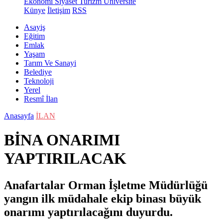
Ekonomi
Siyaset
Turizm
Üniversite
Künye
İletişim
RSS
Asayiş
Eğitim
Emlak
Yaşam
Tarım Ve Sanayi
Belediye
Teknoloji
Yerel
Resmî İlan
Anasayfa
İLAN
BİNA ONARIMI
YAPTIRILACAK
Anafartalar Orman İşletme Müdürlüğü
yangın ilk müdahale ekip binası büyük
onarımı yaptırılacağını duyurdu.