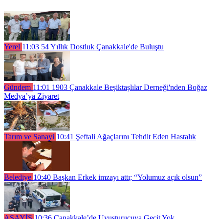
Yerel
11:03
54 Yıllık Dostluk Çanakkale'de Buluştu
Gündem
11:01
1903 Çanakkale Beşiktaşlılar Derneği'nden Boğaz
Medya’ya Ziyaret
Tarım ve Sanayi
10:41
Şeftali Ağaçlarını Tehdit Eden Hastalık
Belediye
10:40
Başkan Erkek imzayı attı; “Yolumuz açık olsun”
ASAYİŞ
10:36
Çanakkale’de Uyuşturucuya Geçit Yok