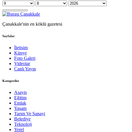
Çanakkale'nin en köklü gazetesi
Sayfalar
İletişim
Künye
Foto Galeri
Videolar
Canlı Yayın
Kategoriler
Asayiş
Eğitim
Emlak
Yaşam
Tarım Ve Sanayi
Belediye
Teknoloji
Yerel