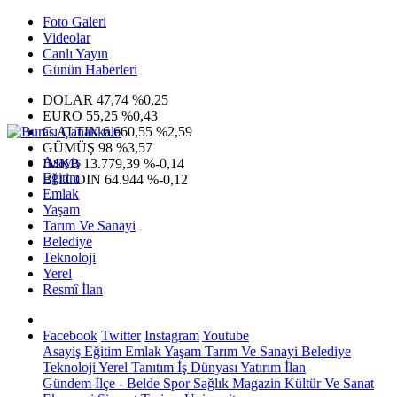
Foto Galeri
Videolar
Canlı Yayın
Günün Haberleri
DOLAR
47,74
%0,25
EURO
55,25
%0,43
G.ALTIN
6.660,55
%2,59
GÜMÜŞ
98
%3,57
Asayiş
IMKB
13.779,39
%-0,14
Eğitim
BITCOIN
64.944
%-0,12
Emlak
Yaşam
Tarım Ve Sanayi
Belediye
Teknoloji
Yerel
Resmî İlan
Facebook
Twitter
Instagram
Youtube
Asayiş
Eğitim
Emlak
Yaşam
Tarım Ve Sanayi
Belediye
Teknoloji
Yerel
Tanıtım
İş Dünyası
Yatırım
İlan
Gündem
İlçe - Belde
Spor
Sağlık
Magazin
Kültür Ve Sanat