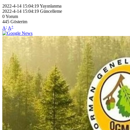
2022-4-14 15:04:19
Yayınlanma
2022-4-14 15:04:19
Güncelleme
0
Yorum
445
Gösterim
-
+
A
A