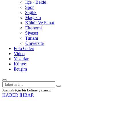
İlçe - Belde
Spor
Sağlık
Magazin
Kültür Ve Sanat
Ekonomi
Siyaset
Turizm
Üniversite
Foto Galeri
Video
Yazarlar
Künye
İletişim
Aramak için bir kelime yazınız.
HABER İHBAR