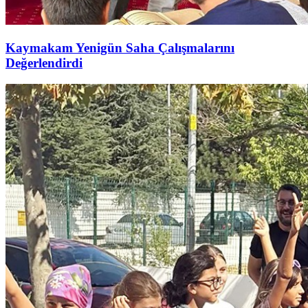
Kaymakam Yenigün Saha Çalışmalarını
Değerlendirdi