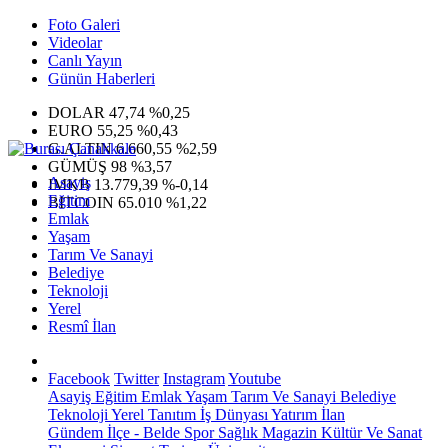
Foto Galeri
Videolar
Canlı Yayın
Günün Haberleri
DOLAR
47,74
%0,25
EURO
55,25
%0,43
G.ALTIN
6.660,55
%2,59
GÜMÜŞ
98
%3,57
Asayiş
IMKB
13.779,39
%-0,14
Eğitim
BITCOIN
65.010
%1,22
Emlak
Yaşam
Tarım Ve Sanayi
Belediye
Teknoloji
Yerel
Resmî İlan
Facebook
Twitter
Instagram
Youtube
Asayiş
Eğitim
Emlak
Yaşam
Tarım Ve Sanayi
Belediye
Teknoloji
Yerel
Tanıtım
İş Dünyası
Yatırım
İlan
Gündem
İlçe - Belde
Spor
Sağlık
Magazin
Kültür Ve Sanat