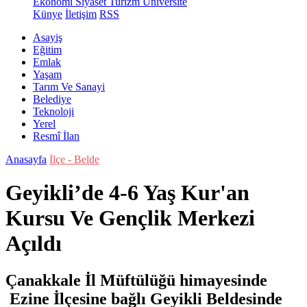
Ekonomi
Siyaset
Turizm
Üniversite
Künye
İletişim
RSS
Asayiş
Eğitim
Emlak
Yaşam
Tarım Ve Sanayi
Belediye
Teknoloji
Yerel
Resmî İlan
Anasayfa
İlçe - Belde
Geyikli’de 4-6 Yaş Kur'an
Kursu Ve Gençlik Merkezi
Açıldı
Çanakkale İl Müftülüğü himayesinde
Ezine İlçesine bağlı Geyikli Beldesinde