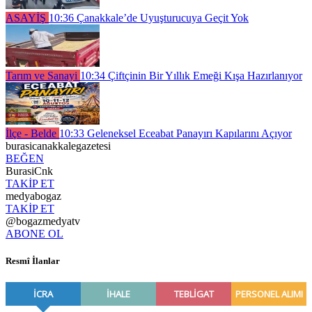
ASAYİŞ
10:36
Çanakkale’de Uyuşturucuya Geçit Yok
Tarım ve Sanayi
10:34
Çiftçinin Bir Yıllık Emeği Kışa Hazırlanıyor
İlçe - Belde
10:33
Geleneksel Eceabat Panayırı Kapılarını Açıyor
burasicanakkalegazetesi
BEĞEN
BurasiCnk
TAKİP ET
medyabogaz
TAKİP ET
@bogazmedyatv
ABONE OL
Resmî İlanlar