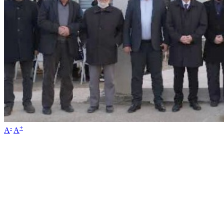
-
+
A
A