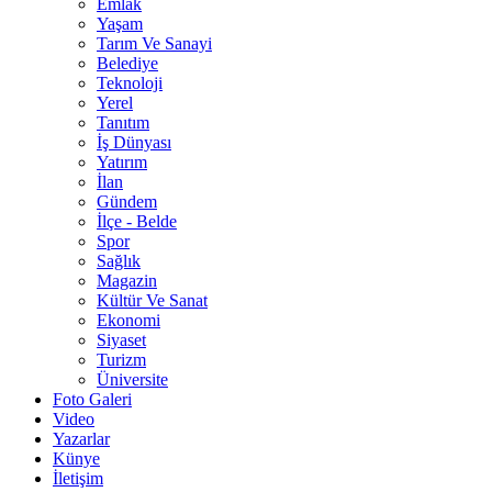
Emlak
Yaşam
Tarım Ve Sanayi
Belediye
Teknoloji
Yerel
Tanıtım
İş Dünyası
Yatırım
İlan
Gündem
İlçe - Belde
Spor
Sağlık
Magazin
Kültür Ve Sanat
Ekonomi
Siyaset
Turizm
Üniversite
Foto Galeri
Video
Yazarlar
Künye
İletişim