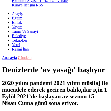
Ekonomi
Siyaset
Turizm
Üniversite
Künye
İletişim
RSS
Asayiş
Eğitim
Emlak
Yaşam
Tarım Ve Sanayi
Belediye
Teknoloji
Yerel
Resmî İlan
Anasayfa
Gündem
Denizlerde 'av yasağı' başlıyor
2020 yılını pandemi 2021 yılını müsilaj ile
mücadele ederek geçiren balıkçılar için 1
Eylül 2021’de başlayan av sezonu 15
Nisan Cuma günü sona eriyor.