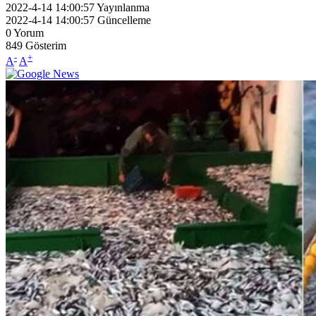
2022-4-14 14:00:57
Yayınlanma
2022-4-14 14:00:57
Güncelleme
0
Yorum
849
Gösterim
-
+
A
A