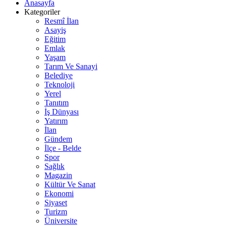
Anasayfa
Kategoriler
Resmî İlan
Asayiş
Eğitim
Emlak
Yaşam
Tarım Ve Sanayi
Belediye
Teknoloji
Yerel
Tanıtım
İş Dünyası
Yatırım
İlan
Gündem
İlçe - Belde
Spor
Sağlık
Magazin
Kültür Ve Sanat
Ekonomi
Siyaset
Turizm
Üniversite