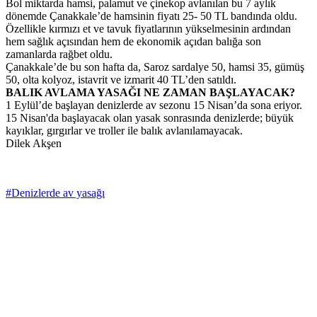
Bol miktarda hamsi, palamut ve çinekop avlanılan bu 7 aylık
dönemde Çanakkale’de hamsinin fiyatı 25- 50 TL bandında oldu.
Özellikle kırmızı et ve tavuk fiyatlarının yükselmesinin ardından
hem sağlık açısından hem de ekonomik açıdan balığa son
zamanlarda rağbet oldu.
Çanakkale’de bu son hafta da, Saroz sardalye 50, hamsi 35, gümüş
50, olta kolyoz, istavrit ve izmarit 40 TL’den satıldı.
BALIK AVLAMA YASAĞI NE ZAMAN BAŞLAYACAK?
1 Eylül’de başlayan denizlerde av sezonu 15 Nisan’da sona eriyor.
15 Nisan'da başlayacak olan yasak sonrasında denizlerde; büyük
kayıklar, gırgırlar ve troller ile balık avlanılamayacak.
Dilek Akşen
#Denizlerde av yasağı