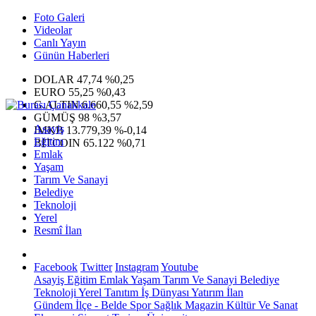
Foto Galeri
Videolar
Canlı Yayın
Günün Haberleri
DOLAR
47,74
%0,25
EURO
55,25
%0,43
G.ALTIN
6.660,55
%2,59
GÜMÜŞ
98
%3,57
Asayiş
IMKB
13.779,39
%-0,14
Eğitim
BITCOIN
65.122
%0,71
Emlak
Yaşam
Tarım Ve Sanayi
Belediye
Teknoloji
Yerel
Resmî İlan
Facebook
Twitter
Instagram
Youtube
Asayiş
Eğitim
Emlak
Yaşam
Tarım Ve Sanayi
Belediye
Teknoloji
Yerel
Tanıtım
İş Dünyası
Yatırım
İlan
Gündem
İlçe - Belde
Spor
Sağlık
Magazin
Kültür Ve Sanat