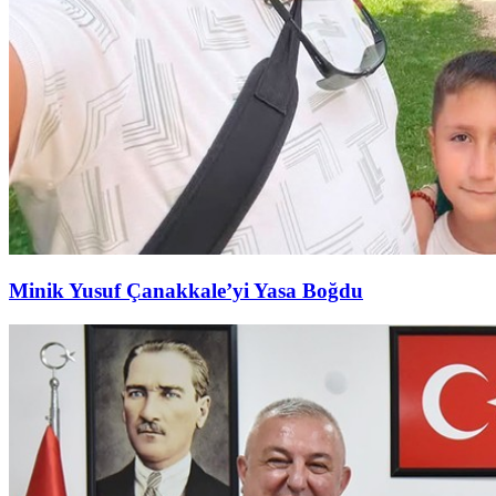
Minik Yusuf Çanakkale’yi Yasa Boğdu