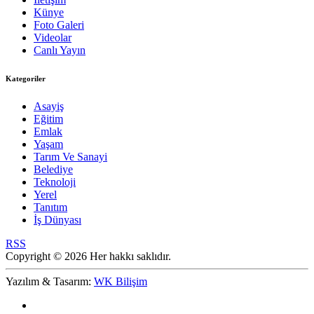
Künye
Foto Galeri
Videolar
Canlı Yayın
Kategoriler
Asayiş
Eğitim
Emlak
Yaşam
Tarım Ve Sanayi
Belediye
Teknoloji
Yerel
Tanıtım
İş Dünyası
RSS
Copyright © 2026 Her hakkı saklıdır.
Yazılım & Tasarım:
WK Bilişim