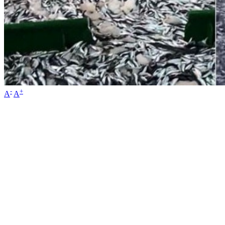
-
+
A
A