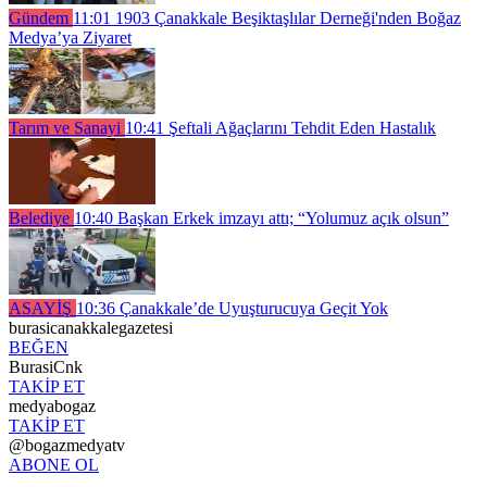
Gündem
11:01
1903 Çanakkale Beşiktaşlılar Derneği'nden Boğaz
Medya’ya Ziyaret
Tarım ve Sanayi
10:41
Şeftali Ağaçlarını Tehdit Eden Hastalık
Belediye
10:40
Başkan Erkek imzayı attı; “Yolumuz açık olsun”
ASAYİŞ
10:36
Çanakkale’de Uyuşturucuya Geçit Yok
burasicanakkalegazetesi
BEĞEN
BurasiCnk
TAKİP ET
medyabogaz
TAKİP ET
@bogazmedyatv
ABONE OL