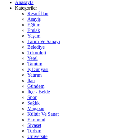
Anasayfa
Kategoriler
Resmî İlan
Asayiş
Eğitim
Emlak
Yaşam
Tarım Ve Sanayi
Belediye
Teknoloji
Yerel
Tanıtım
İş Dünyası
Yatırım
İlan
Gündem
İlçe - Belde
Spor
Sağlık
Magazin
Kültür Ve Sanat
Ekonomi
Siyaset
Turizm
Üniversite