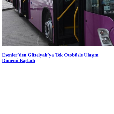
Esenler’den Güzelyalı’ya Tek Otobüsle Ulaşım
Dönemi Başladı