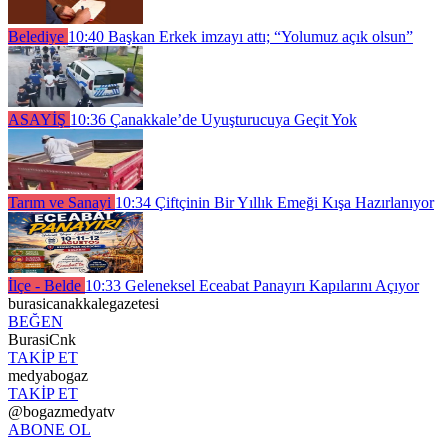
Belediye
10:40
Başkan Erkek imzayı attı; “Yolumuz açık olsun”
ASAYİŞ
10:36
Çanakkale’de Uyuşturucuya Geçit Yok
Tarım ve Sanayi
10:34
Çiftçinin Bir Yıllık Emeği Kışa Hazırlanıyor
İlçe - Belde
10:33
Geleneksel Eceabat Panayırı Kapılarını Açıyor
burasicanakkalegazetesi
BEĞEN
BurasiCnk
TAKİP ET
medyabogaz
TAKİP ET
@bogazmedyatv
ABONE OL