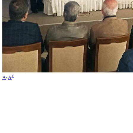
-
+
A
A