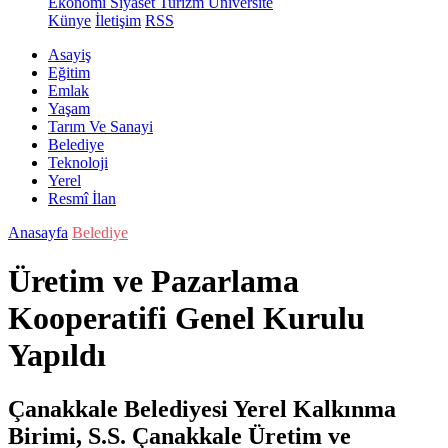
Ekonomi
Siyaset
Turizm
Üniversite
Künye
İletişim
RSS
Asayiş
Eğitim
Emlak
Yaşam
Tarım Ve Sanayi
Belediye
Teknoloji
Yerel
Resmî İlan
Anasayfa
Belediye
Üretim ve Pazarlama
Kooperatifi Genel Kurulu
Yapıldı
Çanakkale Belediyesi Yerel Kalkınma
Birimi, S.S. Çanakkale Üretim ve