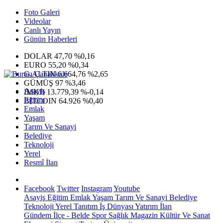
Foto Galeri
Videolar
Canlı Yayın
Günün Haberleri
DOLAR
47,70
%0,16
EURO
55,20
%0,34
G.ALTIN
6.664,76
%2,65
GÜMÜŞ
97
%3,46
Asayiş
IMKB
13.779,39
%-0,14
Eğitim
BITCOIN
64.926
%0,40
Emlak
Yaşam
Tarım Ve Sanayi
Belediye
Teknoloji
Yerel
Resmî İlan
Facebook
Twitter
Instagram
Youtube
Asayiş
Eğitim
Emlak
Yaşam
Tarım Ve Sanayi
Belediye
Teknoloji
Yerel
Tanıtım
İş Dünyası
Yatırım
İlan
Gündem
İlçe - Belde
Spor
Sağlık
Magazin
Kültür Ve Sanat