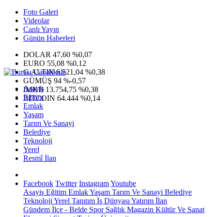
Foto Galeri
Videolar
Canlı Yayın
Günün Haberleri
DOLAR
47,60
%0,07
EURO
55,08
%0,12
G.ALTIN
6.521,04
%0,38
GÜMÜŞ
94
%-0,57
Asayiş
IMKB
13.754,75
%0,38
Eğitim
BITCOIN
64.444
%0,14
Emlak
Yaşam
Tarım Ve Sanayi
Belediye
Teknoloji
Yerel
Resmî İlan
Facebook
Twitter
Instagram
Youtube
Asayiş
Eğitim
Emlak
Yaşam
Tarım Ve Sanayi
Belediye
Teknoloji
Yerel
Tanıtım
İş Dünyası
Yatırım
İlan
Gündem
İlçe - Belde
Spor
Sağlık
Magazin
Kültür Ve Sanat