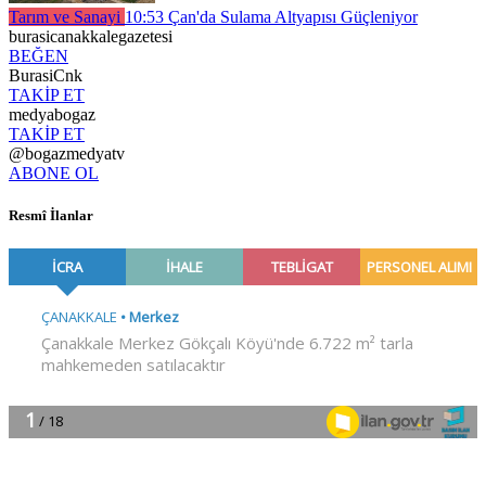
Tarım ve Sanayi
10:53
Çan'da Sulama Altyapısı Güçleniyor
burasicanakkalegazetesi
BEĞEN
BurasiCnk
TAKİP ET
medyabogaz
TAKİP ET
@bogazmedyatv
ABONE OL
Resmî İlanlar