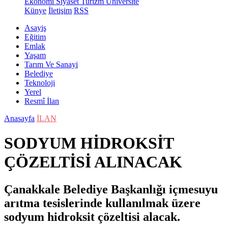
Ekonomi
Siyaset
Turizm
Üniversite
Künye
İletişim
RSS
Asayiş
Eğitim
Emlak
Yaşam
Tarım Ve Sanayi
Belediye
Teknoloji
Yerel
Resmî İlan
Anasayfa
İLAN
SODYUM HİDROKSİT
ÇÖZELTİSİ ALINACAK
Çanakkale Belediye Başkanlığı içmesuyu
arıtma tesislerinde kullanılmak üzere
sodyum hidroksit çözeltisi alacak.