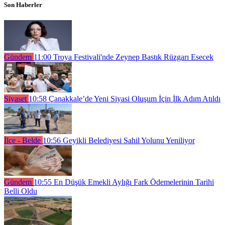
Son Haberler
Gündem
11:00
Troya Festivali'nde Zeynep Bastık Rüzgarı Esecek
Siyaset
10:58
Çanakkale’de Yeni Siyasi Oluşum İçin İlk Adım Atıldı
İlçe - Belde
10:56
Geyikli Belediyesi Sahil Yolunu Yeniliyor
Gündem
10:55
En Düşük Emekli Aylığı Fark Ödemelerinin Tarihi
Belli Oldu