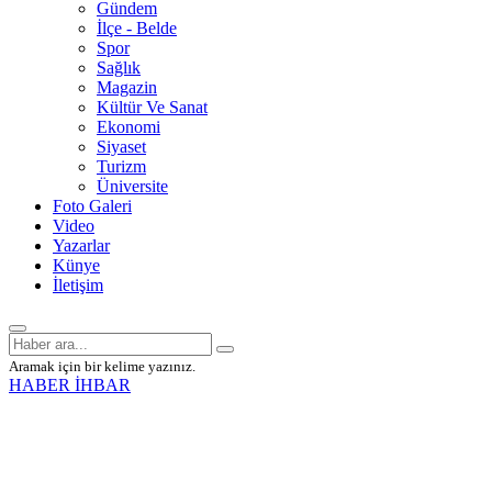
Gündem
İlçe - Belde
Spor
Sağlık
Magazin
Kültür Ve Sanat
Ekonomi
Siyaset
Turizm
Üniversite
Foto Galeri
Video
Yazarlar
Künye
İletişim
Aramak için bir kelime yazınız.
HABER İHBAR