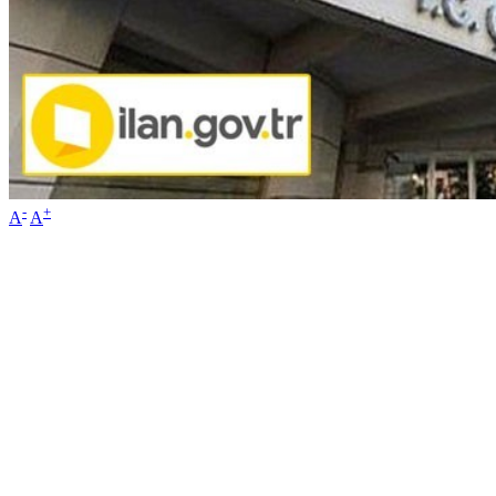
-
+
A
A