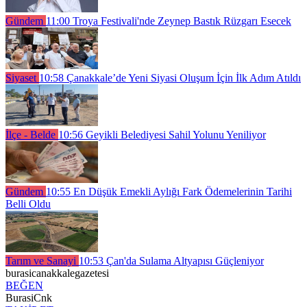
Gündem
11:00
Troya Festivali'nde Zeynep Bastık Rüzgarı Esecek
Siyaset
10:58
Çanakkale’de Yeni Siyasi Oluşum İçin İlk Adım Atıldı
İlçe - Belde
10:56
Geyikli Belediyesi Sahil Yolunu Yeniliyor
Gündem
10:55
En Düşük Emekli Aylığı Fark Ödemelerinin Tarihi
Belli Oldu
Tarım ve Sanayi
10:53
Çan'da Sulama Altyapısı Güçleniyor
burasicanakkalegazetesi
BEĞEN
BurasiCnk