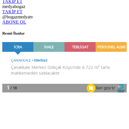
TAKİP ET
medyabogaz
TAKİP ET
@bogazmedyatv
ABONE OL
Resmî İlanlar