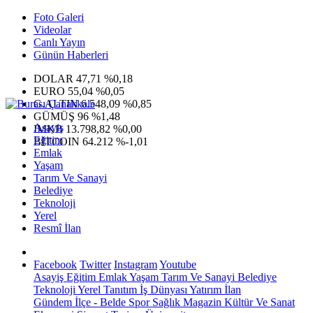
Foto Galeri
Videolar
Canlı Yayın
Günün Haberleri
DOLAR
47,71
%0,18
EURO
55,04
%0,05
G.ALTIN
6.548,09
%0,85
GÜMÜŞ
96
%1,48
Asayiş
IMKB
13.798,82
%0,00
Eğitim
BITCOIN
64.212
%-1,01
Emlak
Yaşam
Tarım Ve Sanayi
Belediye
Teknoloji
Yerel
Resmî İlan
Facebook
Twitter
Instagram
Youtube
Asayiş
Eğitim
Emlak
Yaşam
Tarım Ve Sanayi
Belediye
Teknoloji
Yerel
Tanıtım
İş Dünyası
Yatırım
İlan
Gündem
İlçe - Belde
Spor
Sağlık
Magazin
Kültür Ve Sanat