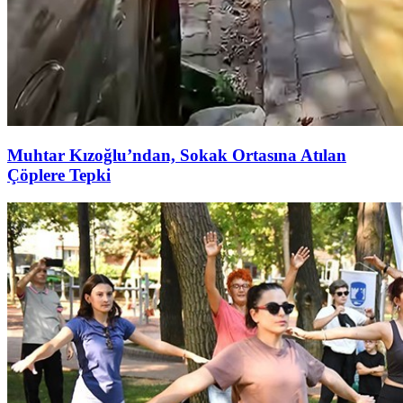
Muhtar Kızoğlu’ndan, Sokak Ortasına Atılan
Çöplere Tepki