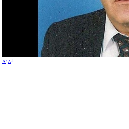
-
+
A
A