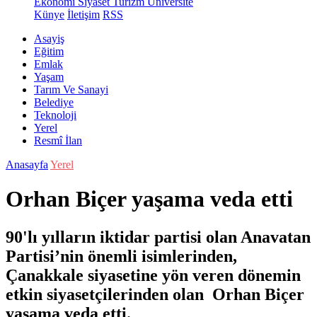
Ekonomi
Siyaset
Turizm
Üniversite
Künye
İletişim
RSS
Asayiş
Eğitim
Emlak
Yaşam
Tarım Ve Sanayi
Belediye
Teknoloji
Yerel
Resmî İlan
Anasayfa
Yerel
Orhan Biçer yaşama veda etti
90'lı yılların iktidar partisi olan Anavatan
Partisi’nin önemli isimlerinden,
Çanakkale siyasetine yön veren dönemin
etkin siyasetçilerinden olan Orhan Biçer
yaşama veda etti.