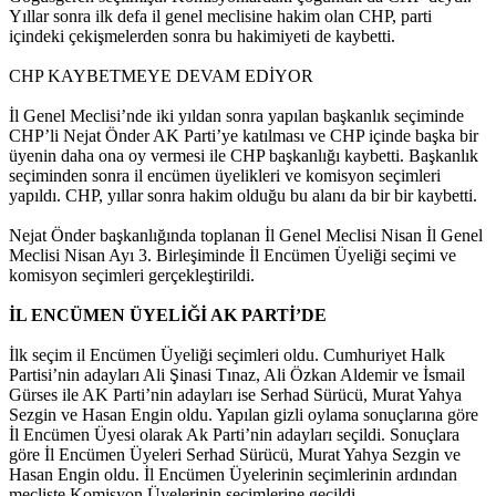
Yıllar sonra ilk defa il genel meclisine hakim olan CHP, parti
içindeki çekişmelerden sonra bu hakimiyeti de kaybetti.
CHP KAYBETMEYE DEVAM EDİYOR
İl Genel Meclisi’nde iki yıldan sonra yapılan başkanlık seçiminde
CHP’li Nejat Önder AK Parti’ye katılması ve CHP içinde başka bir
üyenin daha ona oy vermesi ile CHP başkanlığı kaybetti. Başkanlık
seçiminden sonra il encümen üyelikleri ve komisyon seçimleri
yapıldı. CHP, yıllar sonra hakim olduğu bu alanı da bir bir kaybetti.
Nejat Önder başkanlığında toplanan İl Genel Meclisi Nisan İl Genel
Meclisi Nisan Ayı 3. Birleşiminde İl Encümen Üyeliği seçimi ve
komisyon seçimleri gerçekleştirildi.
İL ENCÜMEN ÜYELİĞİ AK PARTİ’DE
İlk seçim il Encümen Üyeliği seçimleri oldu. Cumhuriyet Halk
Partisi’nin adayları Ali Şinasi Tınaz, Ali Özkan Aldemir ve İsmail
Gürses ile AK Parti’nin adayları ise Serhad Sürücü, Murat Yahya
Sezgin ve Hasan Engin oldu. Yapılan gizli oylama sonuçlarına göre
İl Encümen Üyesi olarak Ak Parti’nin adayları seçildi. Sonuçlara
göre İl Encümen Üyeleri Serhad Sürücü, Murat Yahya Sezgin ve
Hasan Engin oldu. İl Encümen Üyelerinin seçimlerinin ardından
mecliste Komisyon Üyelerinin seçimlerine geçildi.