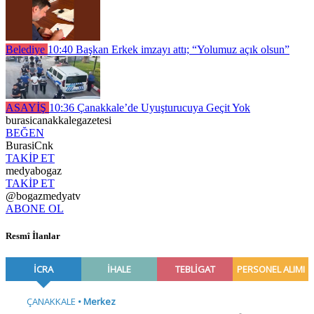
Belediye
10:40
Başkan Erkek imzayı attı; “Yolumuz açık olsun”
ASAYİŞ
10:36
Çanakkale’de Uyuşturucuya Geçit Yok
burasicanakkalegazetesi
BEĞEN
BurasiCnk
TAKİP ET
medyabogaz
TAKİP ET
@bogazmedyatv
ABONE OL
Resmî İlanlar