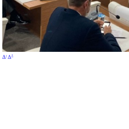
-
+
A
A