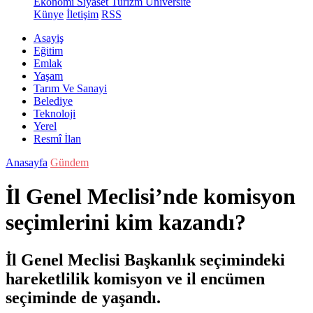
Ekonomi
Siyaset
Turizm
Üniversite
Künye
İletişim
RSS
Asayiş
Eğitim
Emlak
Yaşam
Tarım Ve Sanayi
Belediye
Teknoloji
Yerel
Resmî İlan
Anasayfa
Gündem
İl Genel Meclisi’nde komisyon
seçimlerini kim kazandı?
İl Genel Meclisi Başkanlık seçimindeki
hareketlilik komisyon ve il encümen
seçiminde de yaşandı.