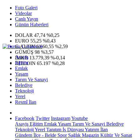
Foto Galeri
Videolar
Canlı Yayın
Günün Haberleri
DOLAR
47,74
%0,25
EURO
55,25
%0,43
G.ALTIN
6.660,55
%2,59
GÜMÜŞ
98
%3,57
Asayiş
IMKB
13.779,39
%-0,14
Eğitim
BITCOIN
65.197
%0,28
Emlak
Yaşam
Tarım Ve Sanayi
Belediye
Teknoloji
Yerel
Resmî İlan
Facebook
Twitter
Instagram
Youtube
Asayiş
Eğitim
Emlak
Yaşam
Tarım Ve Sanayi
Belediye
Teknoloji
Yerel
Tanıtım
İş Dünyası
Yatırım
İlan
Gündem
İlçe - Belde
Spor
Sağlık
Magazin
Kültür Ve Sanat