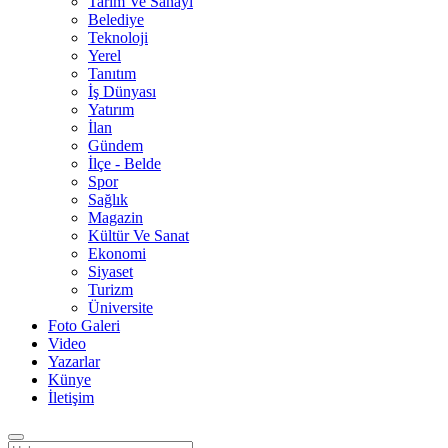
Tarım Ve Sanayi
Belediye
Teknoloji
Yerel
Tanıtım
İş Dünyası
Yatırım
İlan
Gündem
İlçe - Belde
Spor
Sağlık
Magazin
Kültür Ve Sanat
Ekonomi
Siyaset
Turizm
Üniversite
Foto Galeri
Video
Yazarlar
Künye
İletişim