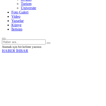
Turizm
Üniversite
Foto Galeri
Video
Yazarlar
Künye
İletişim
Aramak için bir kelime yazınız.
HABER İHBAR