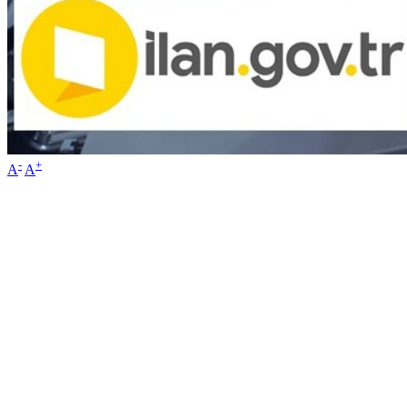
-
+
A
A