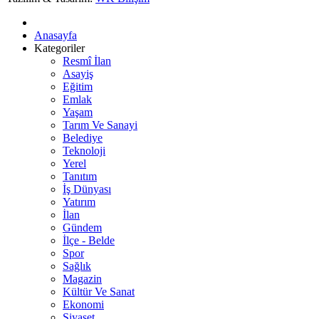
Anasayfa
Kategoriler
Resmî İlan
Asayiş
Eğitim
Emlak
Yaşam
Tarım Ve Sanayi
Belediye
Teknoloji
Yerel
Tanıtım
İş Dünyası
Yatırım
İlan
Gündem
İlçe - Belde
Spor
Sağlık
Magazin
Kültür Ve Sanat
Ekonomi
Siyaset