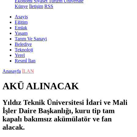
Ekonomi
Siyaset
Turizm
Üniversite
Künye
İletişim
RSS
Asayiş
Eğitim
Emlak
Yaşam
Tarım Ve Sanayi
Belediye
Teknoloji
Yerel
Resmî İlan
Anasayfa
İLAN
AKÜ ALINACAK
Yıldız Teknik Üniversitesi İdari ve Mali
İşler Daire Başkanlığı, kuru tip tam
kapalı bakımsız akümülatör ve fan
alacak.