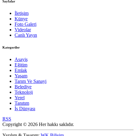
Sayfalar
İletişim
Künye
Foto Galeri
Videolar
Canlı Yayın
Kategoriler
Asayiş
Eğitim
Emlak
Yaşam
Tarım Ve Sanayi
Belediye
Teknoloji
Yerel
Tanıtım
İş Dünyası
RSS
Copyright © 2026 Her hakkı saklıdır.
Yazılım & Tasarım:
WK Bilişim