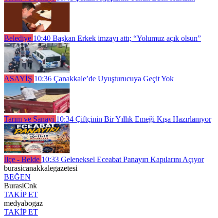
Belediye
10:40
Başkan Erkek imzayı attı; “Yolumuz açık olsun”
ASAYİŞ
10:36
Çanakkale’de Uyuşturucuya Geçit Yok
Tarım ve Sanayi
10:34
Çiftçinin Bir Yıllık Emeği Kışa Hazırlanıyor
İlçe - Belde
10:33
Geleneksel Eceabat Panayırı Kapılarını Açıyor
burasicanakkalegazetesi
BEĞEN
BurasiCnk
TAKİP ET
medyabogaz
TAKİP ET