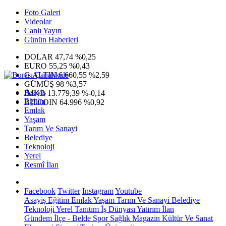
Foto Galeri
Videolar
Canlı Yayın
Günün Haberleri
DOLAR
47,74
%0,25
EURO
55,25
%0,43
G.ALTIN
6.660,55
%2,59
GÜMÜŞ
98
%3,57
Asayiş
IMKB
13.779,39
%-0,14
Eğitim
BITCOIN
64.996
%0,92
Emlak
Yaşam
Tarım Ve Sanayi
Belediye
Teknoloji
Yerel
Resmî İlan
Facebook
Twitter
Instagram
Youtube
Asayiş
Eğitim
Emlak
Yaşam
Tarım Ve Sanayi
Belediye
Teknoloji
Yerel
Tanıtım
İş Dünyası
Yatırım
İlan
Gündem
İlçe - Belde
Spor
Sağlık
Magazin
Kültür Ve Sanat