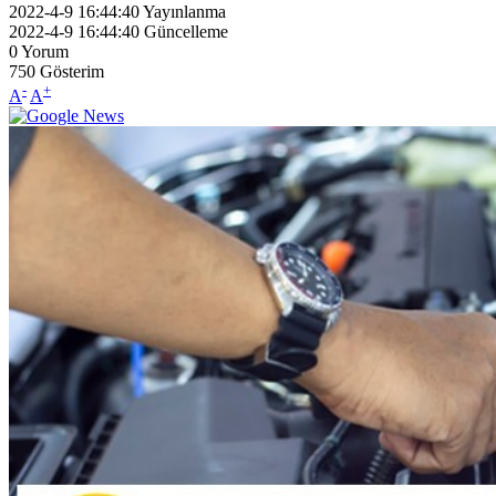
2022-4-9 16:44:40
Yayınlanma
2022-4-9 16:44:40
Güncelleme
0
Yorum
750
Gösterim
-
+
A
A