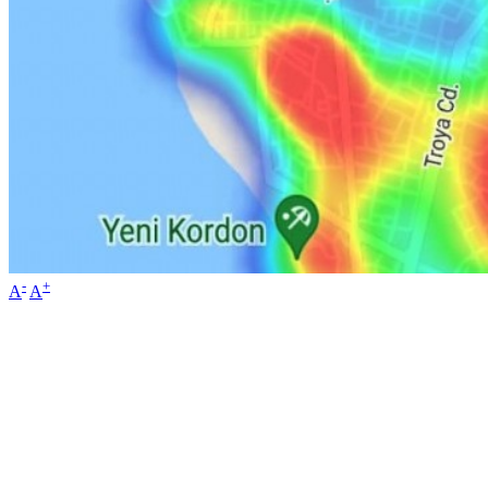
-
+
A
A