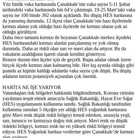
Yüz binlik vaka haritasında Çanakkale’nin vaka sayısı 5-11 Şubat
tarihindeki vaka haritasında bin 64’e çıktımıştı. 19-25 Mart’taki vaka
sayısı ise 100 binde 392 olarak açıklandı. Bu düşüş HES haritasına
da yansımış durumda. 12 ilçesi olan Çanakkale’nin bazı ilçelerinde
kırmızı alanın yok olduğu bazı ilçelerde ise kırmızı alanın çok az
olduğu görülüyor.
Daha önce tamamı kırmızı ile boyanan Çanakkale merkez ilçedeki
HES haritasındaki kırmızı alanlar parçalanmış ve yok olmuş
durumda. Daha az riskli olan sarı ve mavi alan da artıyor. Bu da
vakaların azaldığının işareti olarak kendini gösteriyor.
Benzer durum tüm ilçeler için de geçerli. Başta adalar olmak üzere
birçok ilçede kırmızı alan kalmamış bile. Her kış ayında olduğu gibi
şuanda az kişinin kaldığı adalarda vaka sayısı çok düştü. Bu düşüş
adaların turizm potansiyeli açısından çok önemli.
HARİTA NE İŞE YARIYOR
Vatandaşları risk bölgeleri hakkında bilgilendirmek, Korona virüsün
yayılımını tespit etmek amacıyla Sağlık Bakanlığı, Hayat Eve Sığar
(HES) uygulamasını kullanıma sundu. Sağlık Bakanlığı tarafından
kullanıma sunulan 5 ölçeğin yer aldığı HES yoğunluk haritasına
göre Mavi renk düşük riskli bölgeyi temsil ederken, sırasıyla yeşil,
sarı, turuncu ve kırmızıya doğru risk artıyor. Mavi renk en düşük
riskteki bölgeyi, kırmızı renk ise en yüksek riskli bölgeyi temsil
ediyor. HES Yoğunluk haritası verilerine göre Çanakkale’de kırmızı
alan azalıyor.