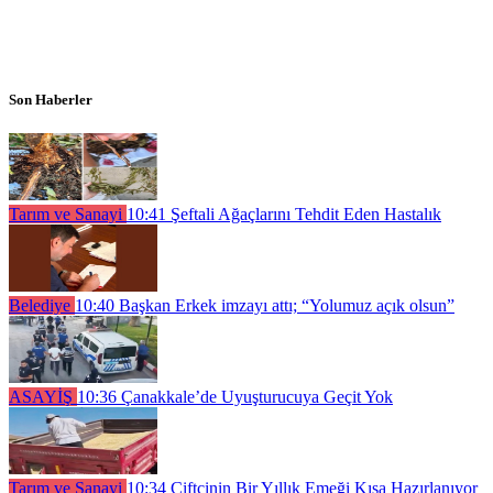
Son Haberler
Tarım ve Sanayi
10:41
Şeftali Ağaçlarını Tehdit Eden Hastalık
Belediye
10:40
Başkan Erkek imzayı attı; “Yolumuz açık olsun”
ASAYİŞ
10:36
Çanakkale’de Uyuşturucuya Geçit Yok
Tarım ve Sanayi
10:34
Çiftçinin Bir Yıllık Emeği Kışa Hazırlanıyor