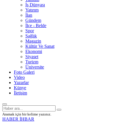
İş Dünyası
Yatırım
İlan
Gündem
İlçe - Belde
Spor
Sağlık
Magazin
Kültür Ve Sanat
Ekonomi
Siyaset
Turizm
Üniversite
Foto Galeri
Video
Yazarlar
Künye
İletişim
Aramak için bir kelime yazınız.
HABER İHBAR