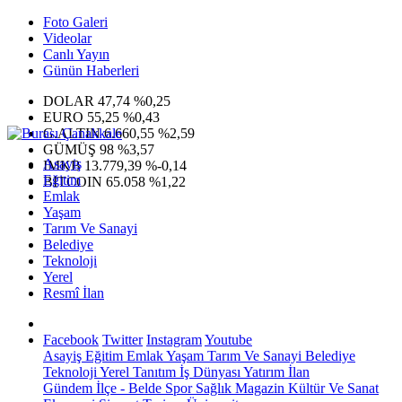
Foto Galeri
Videolar
Canlı Yayın
Günün Haberleri
DOLAR
47,74
%0,25
EURO
55,25
%0,43
G.ALTIN
6.660,55
%2,59
GÜMÜŞ
98
%3,57
Asayiş
IMKB
13.779,39
%-0,14
Eğitim
BITCOIN
65.058
%1,22
Emlak
Yaşam
Tarım Ve Sanayi
Belediye
Teknoloji
Yerel
Resmî İlan
Facebook
Twitter
Instagram
Youtube
Asayiş
Eğitim
Emlak
Yaşam
Tarım Ve Sanayi
Belediye
Teknoloji
Yerel
Tanıtım
İş Dünyası
Yatırım
İlan
Gündem
İlçe - Belde
Spor
Sağlık
Magazin
Kültür Ve Sanat