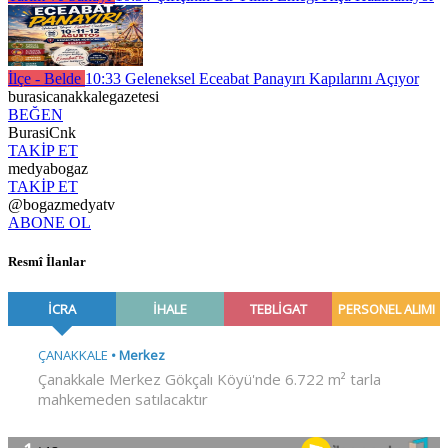
İlçe - Belde
10:33
Geleneksel Eceabat Panayırı Kapılarını Açıyor
burasicanakkalegazetesi
BEĞEN
BurasiCnk
TAKİP ET
medyabogaz
TAKİP ET
@bogazmedyatv
ABONE OL
Resmî İlanlar