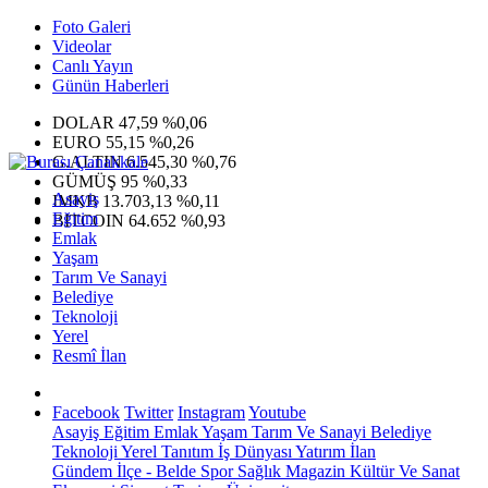
Foto Galeri
Videolar
Canlı Yayın
Günün Haberleri
DOLAR
47,59
%0,06
EURO
55,15
%0,26
G.ALTIN
6.545,30
%0,76
GÜMÜŞ
95
%0,33
Asayiş
IMKB
13.703,13
%0,11
Eğitim
BITCOIN
64.652
%0,93
Emlak
Yaşam
Tarım Ve Sanayi
Belediye
Teknoloji
Yerel
Resmî İlan
Facebook
Twitter
Instagram
Youtube
Asayiş
Eğitim
Emlak
Yaşam
Tarım Ve Sanayi
Belediye
Teknoloji
Yerel
Tanıtım
İş Dünyası
Yatırım
İlan
Gündem
İlçe - Belde
Spor
Sağlık
Magazin
Kültür Ve Sanat