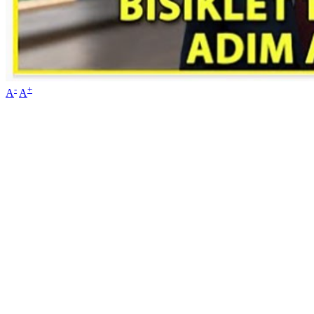
-
+
A
A