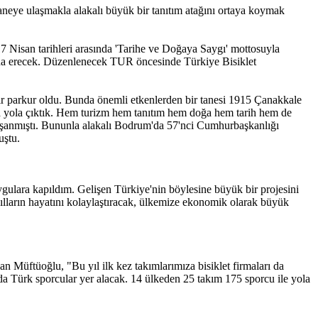
neye ulaşmakla alakalı büyük bir tanıtım atağını ortaya koymak
 Nisan tarihleri arasında 'Tarihe ve Doğaya Saygı' mottosuyla
sona erecek. Düzenlenecek TUR öncesinde Türkiye Bisiklet
 bir parkur oldu. Bunda önemli etkenlerden bir tanesi 1915 Çanakkale
la yola çıktık. Hem turizm hem tanıtım hem doğa hem tarih hem de
r yaşanmıştı. Bununla alakalı Bodrum'da 57'nci Cumhurbaşkanlığı
nuştu.
ulara kapıldım. Gelişen Türkiye'nin böylesine büyük bir projesini
ların hayatını kolaylaştıracak, ülkemize ekonomik olarak büyük
 Müftüoğlu, "Bu yıl ilk kez takımlarımıza bisiklet firmaları da
a Türk sporcular yer alacak. 14 ülkeden 25 takım 175 sporcu ile yola