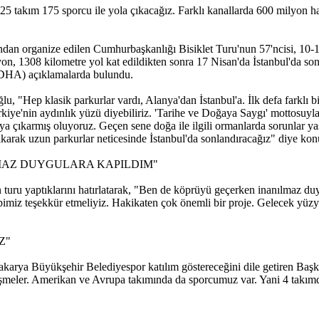
 takım 175 sporcu ile yola çıkacağız. Farklı kanallarda 600 milyon ha
dan organize edilen Cumhurbaşkanlığı Bisiklet Turu'nun 57'ncisi, 10-17
yon, 1308 kilometre yol kat edildikten sonra 17 Nisan'da İstanbul'da 
(DHA) açıklamalarda bulundu.
lu, "Hep klasik parkurlar vardı, Alanya'dan İstanbul'a. İlk defa farklı
rkiye'nin aydınlık yüzü diyebiliriz. 'Tarihe ve Doğaya Saygı' mottosuy
ortaya çıkarmış oluyoruz. Geçen sene doğa ile ilgili ormanlarda sorunla
ıkarak uzun parkurlar neticesinde İstanbul'da sonlandıracağız" diye ko
MAZ DUYGULARA KAPILDIM"
uru yaptıklarını hatırlatarak, "Ben de köprüyü geçerken inanılmaz duyg
z teşekkür etmeliyiz. Hakikaten çok önemli bir proje. Gelecek yüzyıl
Z"
arya Büyükşehir Belediyespor katılım göstereceğini dile getiren Başkan
işmeler. Amerikan ve Avrupa takımında da sporcumuz var. Yani 4 takımd