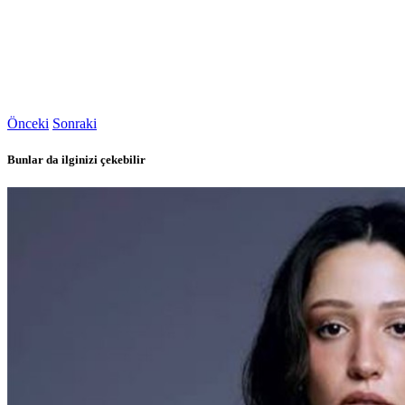
Önceki
Sonraki
Bunlar da ilginizi çekebilir