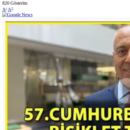
820
Gösterim
-
+
A
A