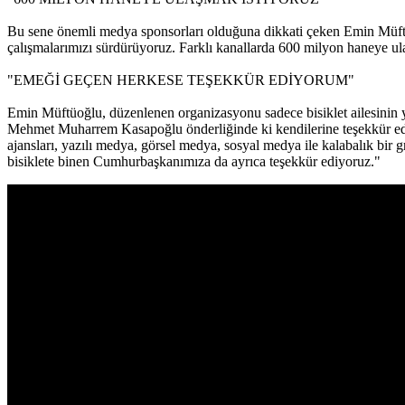
Bu sene önemli medya sponsorları olduğuna dikkati çeken Emin Müftü
çalışmalarımızı sürdürüyoruz. Farklı kanallarda 600 milyon haneye ula
"EMEĞİ GEÇEN HERKESE TEŞEKKÜR EDİYORUM"
Emin Müftüoğlu, düzenlenen organizasyonu sadece bisiklet ailesinin 
Mehmet Muharrem Kasapoğlu önderliğinde ki kendilerine teşekkür ediy
ajansları, yazılı medya, görsel medya, sosyal medya ile kalabalık bir
bisiklete binen Cumhurbaşkanımıza da ayrıca teşekkür ediyoruz."