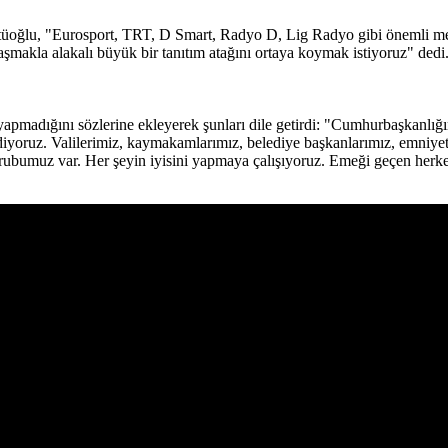
oğlu, "Eurosport, TRT, D Smart, Radyo D, Lig Radyo gibi önemli medya
şmakla alakalı büyük bir tanıtım atağını ortaya koymak istiyoruz" dedi
yapmadığını sözlerine ekleyerek şunları dile getirdi: "Cumhurbaşkanlığ
oruz. Valilerimiz, kaymakamlarımız, belediye başkanlarımız, emniyet t
 grubumuz var. Her şeyin iyisini yapmaya çalışıyoruz. Emeği geçen herk