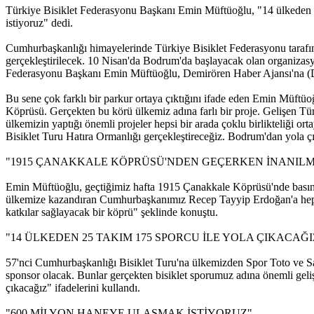
Türkiye Bisiklet Federasyonu Başkanı Emin Müftüoğlu, "14 ülkeden 25
istiyoruz" dedi.
Cumhurbaşkanlığı himayelerinde Türkiye Bisiklet Federasyonu tarafın
gerçekleştirilecek. 10 Nisan'da Bodrum'da başlayacak olan organizas
Federasyonu Başkanı Emin Müftüoğlu, Demirören Haber Ajansı'na 
Bu sene çok farklı bir parkur ortaya çıktığını ifade eden Emin Müftüoğ
Köprüsü. Gerçekten bu körü ülkemiz adına farlı bir proje. Gelişen Tü
ülkemizin yaptığı önemli projeler hepsi bir arada çoklu birlikteliği 
Bisiklet Turu Hatıra Ormanlığı gerçekleştireceğiz. Bodrum'dan yola ç
"1915 ÇANAKKALE KÖPRÜSÜ'NDEN GEÇERKEN İNANIL
Emin Müftüoğlu, geçtiğimiz hafta 1915 Çanakkale Köprüsü'nde basın t
ülkemize kazandıran Cumhurbaşkanımız Recep Tayyip Erdoğan'a hepimi
katkılar sağlayacak bir köprü" şeklinde konuştu.
"14 ÜLKEDEN 25 TAKIM 175 SPORCU İLE YOLA ÇIKACAĞI
57'nci Cumhurbaşkanlığı Bisiklet Turu'na ülkemizden Spor Toto ve Sak
sponsor olacak. Bunlar gerçekten bisiklet sporumuz adına önemli gel
çıkacağız" ifadelerini kullandı.
"600 MİLYON HANEYE ULAŞMAK İSTİYORUZ"