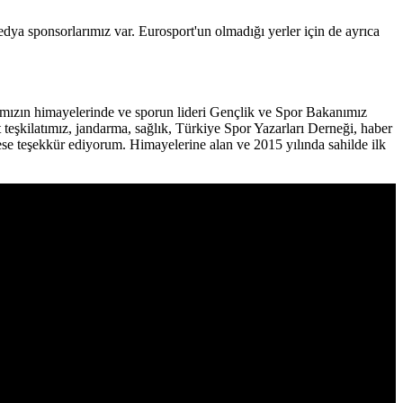
 sponsorlarımız var. Eurosport'un olmadığı yerler için de ayrıca
.
ımızın himayelerinde ve sporun lideri Gençlik ve Spor Bakanımız
eşkilatımız, jandarma, sağlık, Türkiye Spor Yazarları Derneği, haber
ese teşekkür ediyorum. Himayelerine alan ve 2015 yılında sahilde ilk