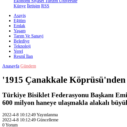
Ekonomi
Siyaset
Turizm
Üniversite
Künye
İletişim
RSS
Asayiş
Eğitim
Emlak
Yaşam
Tarım Ve Sanayi
Belediye
Teknoloji
Yerel
Resmî İlan
Anasayfa
Gündem
'1915 Çanakkale Köprüsü'nden 
Türkiye Bisiklet Federasyonu Başkanı Emin
600 milyon haneye ulaşmakla alakalı büyük 
2022-4-8 10:12:49
Yayınlanma
2022-4-8 10:12:49
Güncelleme
0
Yorum