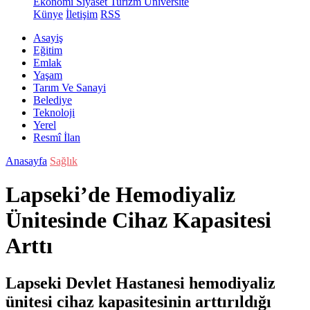
Ekonomi
Siyaset
Turizm
Üniversite
Künye
İletişim
RSS
Asayiş
Eğitim
Emlak
Yaşam
Tarım Ve Sanayi
Belediye
Teknoloji
Yerel
Resmî İlan
Anasayfa
Sağlık
Lapseki’de Hemodiyaliz
Ünitesinde Cihaz Kapasitesi
Arttı
Lapseki Devlet Hastanesi hemodiyaliz
ünitesi cihaz kapasitesinin arttırıldığı