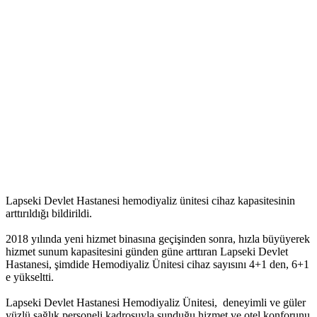
Lapseki Devlet Hastanesi hemodiyaliz ünitesi cihaz kapasitesinin
arttırıldığı bildirildi.
2018 yılında yeni hizmet binasına geçişinden sonra, hızla büyüyerek
hizmet sunum kapasitesini günden güne arttıran Lapseki Devlet
Hastanesi, şimdide Hemodiyaliz Ünitesi cihaz sayısını 4+1 den, 6+1
e yükseltti.
Lapseki Devlet Hastanesi Hemodiyaliz Ünitesi, deneyimli ve güler
yüzlü sağlık personeli kadrosuyla sunduğu hizmet ve otel konforunu