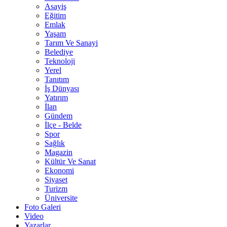
Asayiş
Eğitim
Emlak
Yaşam
Tarım Ve Sanayi
Belediye
Teknoloji
Yerel
Tanıtım
İş Dünyası
Yatırım
İlan
Gündem
İlçe - Belde
Spor
Sağlık
Magazin
Kültür Ve Sanat
Ekonomi
Siyaset
Turizm
Üniversite
Foto Galeri
Video
Yazarlar