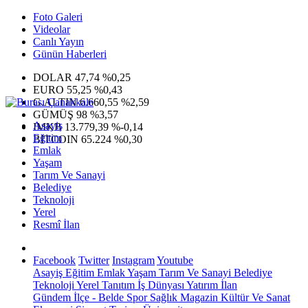
Foto Galeri
Videolar
Canlı Yayın
Günün Haberleri
DOLAR
47,74
%0,25
EURO
55,25
%0,43
G.ALTIN
6.660,55
%2,59
GÜMÜŞ
98
%3,57
Asayiş
IMKB
13.779,39
%-0,14
Eğitim
BITCOIN
65.224
%0,30
Emlak
Yaşam
Tarım Ve Sanayi
Belediye
Teknoloji
Yerel
Resmî İlan
Facebook
Twitter
Instagram
Youtube
Asayiş
Eğitim
Emlak
Yaşam
Tarım Ve Sanayi
Belediye
Teknoloji
Yerel
Tanıtım
İş Dünyası
Yatırım
İlan
Gündem
İlçe - Belde
Spor
Sağlık
Magazin
Kültür Ve Sanat