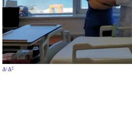
-
+
A
A