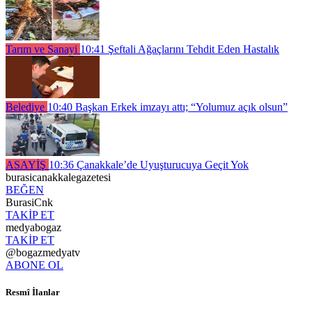
Tarım ve Sanayi
10:41
Şeftali Ağaçlarını Tehdit Eden Hastalık
Belediye
10:40
Başkan Erkek imzayı attı; “Yolumuz açık olsun”
ASAYİŞ
10:36
Çanakkale’de Uyuşturucuya Geçit Yok
burasicanakkalegazetesi
BEĞEN
BurasiCnk
TAKİP ET
medyabogaz
TAKİP ET
@bogazmedyatv
ABONE OL
Resmî İlanlar