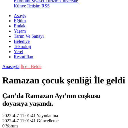
Ekonomi
Siyaset
Turizm
Üniversite
Künye
İletişim
RSS
Asayiş
Eğitim
Emlak
Yaşam
Tarım Ve Sanayi
Belediye
Teknoloji
Yerel
Resmî İlan
Anasayfa
İlçe - Belde
Ramazan çocuk şenliği İle geldi
Çan’da Ramazan Ayı’nın coşkusu
doyasıya yaşandı.
2022-4-7 11:01:41
Yayınlanma
2022-4-7 11:01:41
Güncelleme
0
Yorum