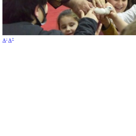
-
+
A
A