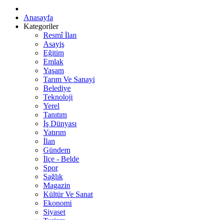
Anasayfa
Kategoriler
Resmî İlan
Asayiş
Eğitim
Emlak
Yaşam
Tarım Ve Sanayi
Belediye
Teknoloji
Yerel
Tanıtım
İş Dünyası
Yatırım
İlan
Gündem
İlçe - Belde
Spor
Sağlık
Magazin
Kültür Ve Sanat
Ekonomi
Siyaset