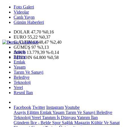
Foto Galeri
Videolar
Canlı Yayın
Günün Haberleri
DOLAR
47,70
%0,16
EURO
55,22
%0,37
G.ALTIN
6.648,47
%2,40
GÜMÜŞ
97
%3,13
Asayiş
IMKB
13.779,39
%-0,14
Eğitim
BITCOIN
64.800
%0,58
Emlak
Yaşam
Tarım Ve Sanayi
Belediye
Teknoloji
Yerel
Resmî İlan
Facebook
Twitter
Instagram
Youtube
Asayiş
Eğitim
Emlak
Yaşam
Tarım Ve Sanayi
Belediye
Teknoloji
Yerel
Tanıtım
İş Dünyası
Yatırım
İlan
Gündem
İlçe - Belde
Spor
Sağlık
Magazin
Kültür Ve Sanat