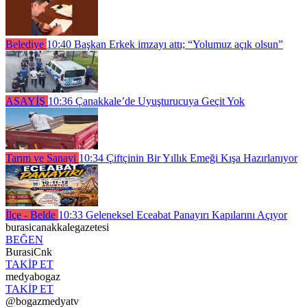
Belediye
10:40
Başkan Erkek imzayı attı; “Yolumuz açık olsun”
ASAYİŞ
10:36
Çanakkale’de Uyuşturucuya Geçit Yok
Tarım ve Sanayi
10:34
Çiftçinin Bir Yıllık Emeği Kışa Hazırlanıyor
İlçe - Belde
10:33
Geleneksel Eceabat Panayırı Kapılarını Açıyor
burasicanakkalegazetesi
BEĞEN
BurasiCnk
TAKİP ET
medyabogaz
TAKİP ET
@bogazmedyatv