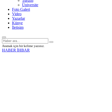
Turizm
Üniversite
Foto Galeri
Video
Yazarlar
Künye
İletişim
Aramak için bir kelime yazınız.
HABER İHBAR