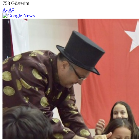
758
Gösterim
-
+
A
A