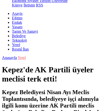
Ekonomi
Siyaset
Turizm
Üniversite
Künye
İletişim
RSS
Asayiş
Eğitim
Emlak
Yaşam
Tarım Ve Sanayi
Belediye
Teknoloji
Yerel
Resmî İlan
Anasayfa
Yerel
Kepez'de AK Partili üyeler
meclisi terk etti!
Kepez Belediyesi Nisan Ayı Meclis
Toplantısında, belediyeye işçi alımıyla
ilgili konu üzerine AK Partili meclis