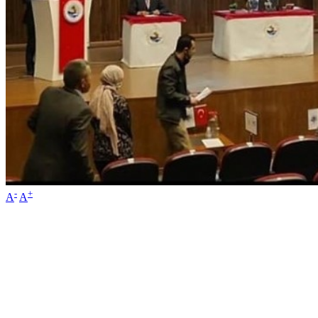
-
+
A
A