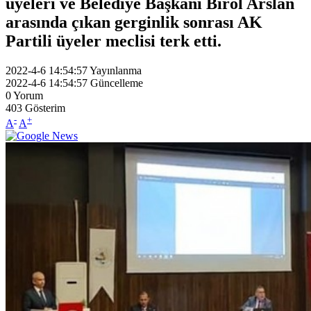
üyeleri ve Belediye Başkanı Birol Arslan
arasında çıkan gerginlik sonrası AK
Partili üyeler meclisi terk etti.
2022-4-6 14:54:57
Yayınlanma
2022-4-6 14:54:57
Güncelleme
0
Yorum
403
Gösterim
-
+
A
A