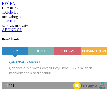
BEĞEN
BurasiCnk
TAKİP ET
medyabogaz
TAKİP ET
@bogazmedyatv
ABONE OL
Resmî İlanlar