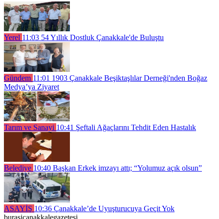
Yerel
11:03
54 Yıllık Dostluk Çanakkale'de Buluştu
Gündem
11:01
1903 Çanakkale Beşiktaşlılar Derneği'nden Boğaz
Medya’ya Ziyaret
Tarım ve Sanayi
10:41
Şeftali Ağaçlarını Tehdit Eden Hastalık
Belediye
10:40
Başkan Erkek imzayı attı; “Yolumuz açık olsun”
ASAYİŞ
10:36
Çanakkale’de Uyuşturucuya Geçit Yok
burasicanakkalegazetesi