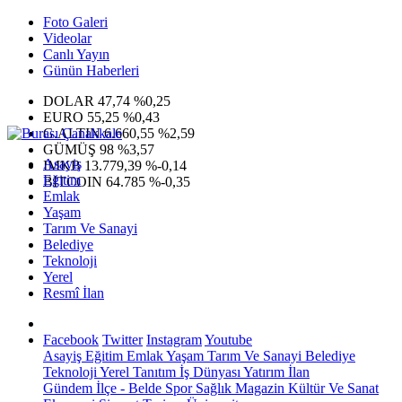
Foto Galeri
Videolar
Canlı Yayın
Günün Haberleri
DOLAR
47,74
%0,25
EURO
55,25
%0,43
G.ALTIN
6.660,55
%2,59
GÜMÜŞ
98
%3,57
Asayiş
IMKB
13.779,39
%-0,14
Eğitim
BITCOIN
64.785
%-0,35
Emlak
Yaşam
Tarım Ve Sanayi
Belediye
Teknoloji
Yerel
Resmî İlan
Facebook
Twitter
Instagram
Youtube
Asayiş
Eğitim
Emlak
Yaşam
Tarım Ve Sanayi
Belediye
Teknoloji
Yerel
Tanıtım
İş Dünyası
Yatırım
İlan
Gündem
İlçe - Belde
Spor
Sağlık
Magazin
Kültür Ve Sanat