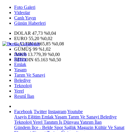
Foto Galeri
Videolar
Canlı Yayın
Günün Haberleri
DOLAR
47,73
%0,04
EURO
55,20
%0,02
G.ALTIN
6.665,85
%0,08
GÜMÜŞ
99
%1,02
Asayiş
IMKB
13.779,39
%0,00
Eğitim
BITCOIN
65.163
%0,50
Emlak
Yaşam
Tarım Ve Sanayi
Belediye
Teknoloji
Yerel
Resmî İlan
Facebook
Twitter
Instagram
Youtube
Asayiş
Eğitim
Emlak
Yaşam
Tarım Ve Sanayi
Belediye
Teknoloji
Yerel
Tanıtım
İş Dünyası
Yatırım
İlan
Gündem
İlçe - Belde
Spor
Sağlık
Magazin
Kültür Ve Sanat