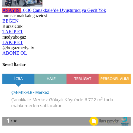
ASAYİŞ
10:36
Çanakkale’de Uyuşturucuya Geçit Yok
burasicanakkalegazetesi
BEĞEN
BurasiCnk
TAKİP ET
medyabogaz
TAKİP ET
@bogazmedyatv
ABONE OL
Resmî İlanlar