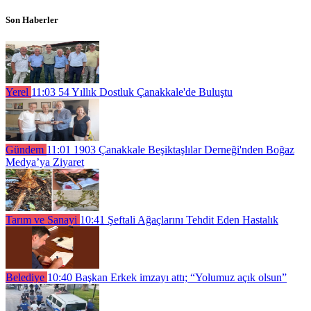
Son Haberler
Yerel
11:03
54 Yıllık Dostluk Çanakkale'de Buluştu
Gündem
11:01
1903 Çanakkale Beşiktaşlılar Derneği'nden Boğaz
Medya’ya Ziyaret
Tarım ve Sanayi
10:41
Şeftali Ağaçlarını Tehdit Eden Hastalık
Belediye
10:40
Başkan Erkek imzayı attı; “Yolumuz açık olsun”