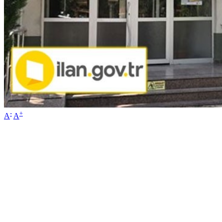
-
+
A
A