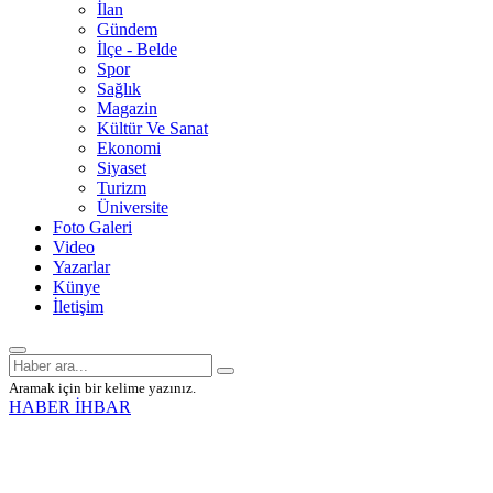
İlan
Gündem
İlçe - Belde
Spor
Sağlık
Magazin
Kültür Ve Sanat
Ekonomi
Siyaset
Turizm
Üniversite
Foto Galeri
Video
Yazarlar
Künye
İletişim
Aramak için bir kelime yazınız.
HABER İHBAR