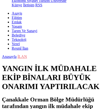
Ekonomi
Siyaset
Turizm
Üniversite
Künye
İletişim
RSS
Asayiş
Eğitim
Emlak
Yaşam
Tarım Ve Sanayi
Belediye
Teknoloji
Yerel
Resmî İlan
Anasayfa
İLAN
YANGIN İLK MÜDAHALE
EKİP BİNALARI BÜYÜK
ONARIMI YAPTIRILACAK
Çanakkale Orman Bölge Müdürlüğü
tarafından yangın ilk müdahale ekip