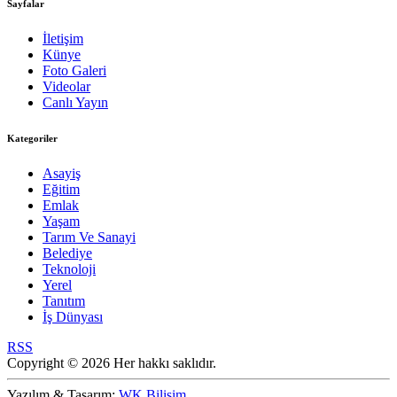
Sayfalar
İletişim
Künye
Foto Galeri
Videolar
Canlı Yayın
Kategoriler
Asayiş
Eğitim
Emlak
Yaşam
Tarım Ve Sanayi
Belediye
Teknoloji
Yerel
Tanıtım
İş Dünyası
RSS
Copyright © 2026 Her hakkı saklıdır.
Yazılım & Tasarım:
WK Bilişim