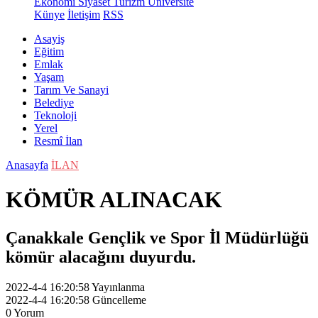
Ekonomi
Siyaset
Turizm
Üniversite
Künye
İletişim
RSS
Asayiş
Eğitim
Emlak
Yaşam
Tarım Ve Sanayi
Belediye
Teknoloji
Yerel
Resmî İlan
Anasayfa
İLAN
KÖMÜR ALINACAK
Çanakkale Gençlik ve Spor İl Müdürlüğü
kömür alacağını duyurdu.
2022-4-4 16:20:58
Yayınlanma
2022-4-4 16:20:58
Güncelleme
0
Yorum