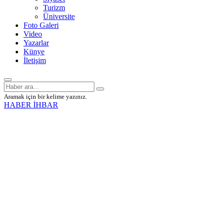
Turizm
Üniversite
Foto Galeri
Video
Yazarlar
Künye
İletişim
Aramak için bir kelime yazınız.
HABER İHBAR