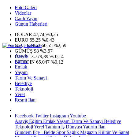
Foto Galeri
Videolar
Canlı Yayın
Günün Haberleri
DOLAR
47,74
%0,25
EURO
55,25
%0,43
G.ALTIN
6.660,55
%2,59
GÜMÜŞ
98
%3,57
Asayiş
IMKB
13.779,39
%-0,14
Eğitim
BITCOIN
65.047
%0,12
Emlak
Yaşam
Tarım Ve Sanayi
Belediye
Teknoloji
Yerel
Resmî İlan
Facebook
Twitter
Instagram
Youtube
Asayiş
Eğitim
Emlak
Yaşam
Tarım Ve Sanayi
Belediye
Teknoloji
Yerel
Tanıtım
İş Dünyası
Yatırım
İlan
Gündem
İlçe - Belde
Spor
Sağlık
Magazin
Kültür Ve Sanat