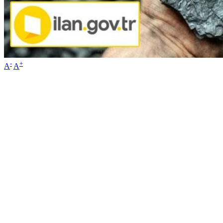
-
+
A
A