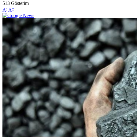
513
Gösterim
-
+
A
A