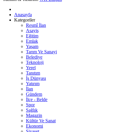
Anasayfa
Kategoriler
Resmî İlan
Asayiş
Eğitim
Emlak
Yaşam
Tarım Ve Sanayi
Belediye
Teknoloji
Yerel
Tanıtım
İş Dünyası
Yatırım
İlan
Gündem
İlçe - Belde
Spor
Sağlık
Magazin
Kültür Ve Sanat
Ekonomi
Siyaset