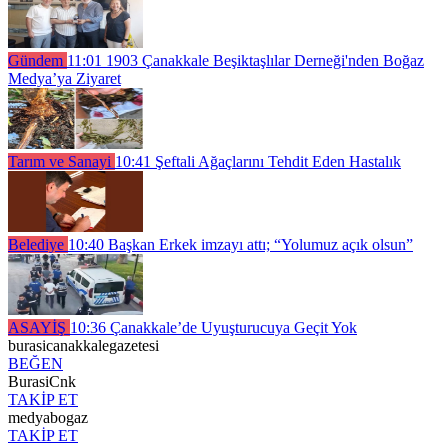
Gündem
11:01
1903 Çanakkale Beşiktaşlılar Derneği'nden Boğaz
Medya’ya Ziyaret
Tarım ve Sanayi
10:41
Şeftali Ağaçlarını Tehdit Eden Hastalık
Belediye
10:40
Başkan Erkek imzayı attı; “Yolumuz açık olsun”
ASAYİŞ
10:36
Çanakkale’de Uyuşturucuya Geçit Yok
burasicanakkalegazetesi
BEĞEN
BurasiCnk
TAKİP ET
medyabogaz
TAKİP ET