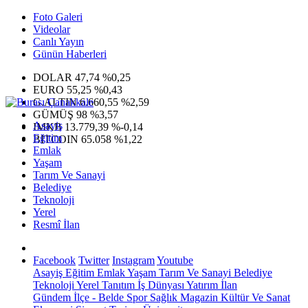
Foto Galeri
Videolar
Canlı Yayın
Günün Haberleri
DOLAR
47,74
%0,25
EURO
55,25
%0,43
G.ALTIN
6.660,55
%2,59
GÜMÜŞ
98
%3,57
Asayiş
IMKB
13.779,39
%-0,14
Eğitim
BITCOIN
65.058
%1,22
Emlak
Yaşam
Tarım Ve Sanayi
Belediye
Teknoloji
Yerel
Resmî İlan
Facebook
Twitter
Instagram
Youtube
Asayiş
Eğitim
Emlak
Yaşam
Tarım Ve Sanayi
Belediye
Teknoloji
Yerel
Tanıtım
İş Dünyası
Yatırım
İlan
Gündem
İlçe - Belde
Spor
Sağlık
Magazin
Kültür Ve Sanat