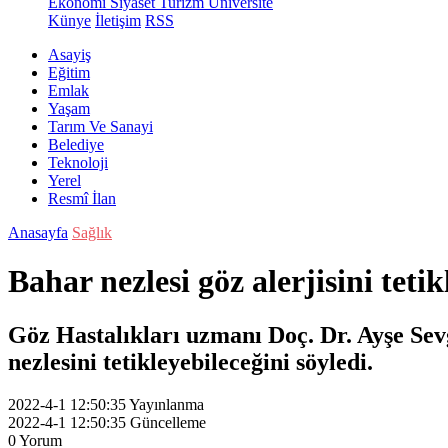
Ekonomi
Siyaset
Turizm
Üniversite
Künye
İletişim
RSS
Asayiş
Eğitim
Emlak
Yaşam
Tarım Ve Sanayi
Belediye
Teknoloji
Yerel
Resmî İlan
Anasayfa
Sağlık
Bahar nezlesi göz alerjisini tetik
Göz Hastalıkları uzmanı Doç. Dr. Ayşe Sev
nezlesini tetikleyebileceğini söyledi.
2022-4-1 12:50:35
Yayınlanma
2022-4-1 12:50:35
Güncelleme
0
Yorum