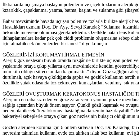
İlkbaharda uçuşmaya başlayan polenlerin ve çiçek tozlarının alerjik
kızarıklık, çapaklanma, yanma, batma, kaşıntı ve sulanma gibi şikayetler 
Bahar mevsiminde havada uçuşan polen ve tozlarla birlikte alerjik has
Hastalıkları uzmanı Doç. Dr. Ayşe Sevgi Karadağ “Sulanma, kızarıklık, 
hekimde muayene olunması gerekmektedir. Özellikle hatalı lens kullanımı
iltihaplanmalara kadar pek çok ciddi problemin oluşmasına sebep olabi
için alınabilecek önlemlerden bir tanesi” diye konuştu.
GÖZLERİNİZİ KORUMAYI İHMAL ETMEYİN
Alerjik göz nezlesini büyük oranda rüzgâr ile birlikte uçuşan polen ve
yaşlarında ortaya çıkıp yıllarca aynı mevsimlerde kendini gösterebiliy
mümkün olduğu sürece ondan kaçınmaktır.” diyor. Göz sağlığını aler
durulmalı, açık havaya çıkıldığında şapka ve gözlük kullanımı tercih edi
özellikle yatak odasında toz çekmeyen kumaşlardan yapılmış, sık yıkam
GÖZLERİ OVUŞTURMAK KERATOKONUS HASTALIĞINI T
Alerjinin en rahatsız eden ve göze zarar veren yanının gözde meyd
sağlığı açısından büyük önem taşıyor. Çünkü gözü kaşımak ve ovuştu
neden olabilecek ‘keratokonus’ hastalığına da zemin hazırlayabilir” 
bakteriyel sebeplerle ortaya çıkan göz nezlesinin bulaşıcı olduğunun u
Gözleri alerjiden koruma için 6 önlem sırlayan Doç. Dr. Karadağ, bu ö
nevresim takımları kullanın, evde toz alırken ıslak bez kullanın, evi g