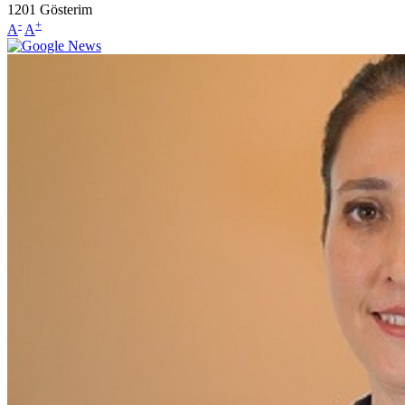
1201
Gösterim
-
+
A
A