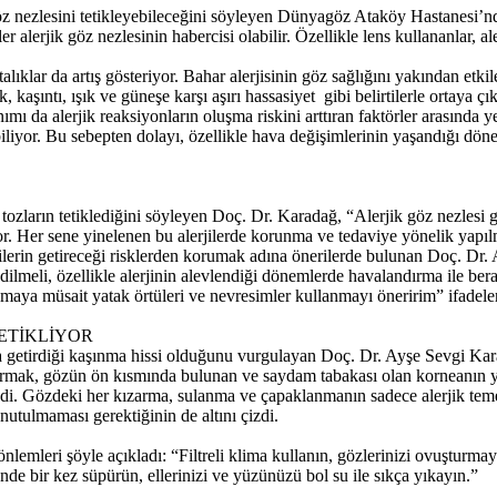
 göz nezlesini tetikleyebileceğini söyleyen Dünyagöz Ataköy Hastanes
alerjik göz nezlesinin habercisi olabilir. Özellikle lens kullananlar, ale
talıklar da artış gösteriyor. Bahar alerjisinin göz sağlığını yakından 
kaşıntı, ışık ve güneşe karşı aşırı hassasiyet gibi belirtilerle ortaya 
 da alerjik reaksiyonların oluşma riskini arttıran faktörler arasında ye
liyor. Bu sebepten dolayı, özellikle hava değişimlerinin yaşandığı döne
 tozların tetiklediğini söyleyen Doç. Dr. Karadağ, “Alerjik göz nezlesi
or. Her sene yinelenen bu alerjilerde korunma ve tedaviye yönelik yapıl
jilerin getireceği risklerden korumak adına önerilerde bulunan Doç. 
lmeli, özellikle alerjinin alevlendiği dönemlerde havalandırma ile berabe
aya müsait yatak örtüleri ve nevresimler kullanmayı öneririm” ifadeler
ETİKLİYOR
ana getirdiği kaşınma hissi olduğunu vurgulayan Doç. Dr. Ayşe Sevgi
rmak, gözün ön kısmında bulunan ve saydam tabakası olan korneanın ya
dedi. Gözdeki her kızarma, sulanma ve çapaklanmanın sadece alerjik teme
nutulmaması gerektiğinin de altını çizdi.
nlemleri şöyle açıkladı: “Filtreli klima kullanın, gözlerinizi ovuşturm
ünde bir kez süpürün, ellerinizi ve yüzünüzü bol su ile sıkça yıkayın.”