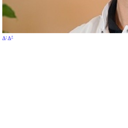
-
+
A
A