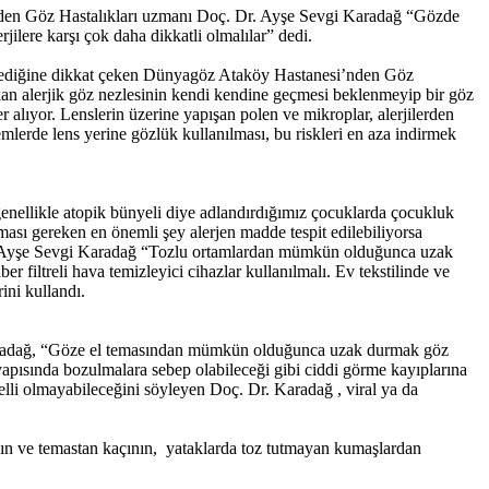
i’nden Göz Hastalıkları uzmanı Doç. Dr. Ayşe Sevgi Karadağ “Gözde
rjilere karşı çok daha dikkatli olmalılar” dedi.
etkilediğine dikkat çeken Dünyagöz Ataköy Hastanesi’nden Göz
çıkan alerjik göz nezlesinin kendi kendine geçmesi beklenmeyip bir göz
r alıyor. Lenslerin üzerine yapışan polen ve mikroplar, alerjilerden
mlerde lens yerine gözlük kullanılması, bu riskleri en aza indirmek
 genellikle atopik bünyeli diye adlandırdığımız çocuklarda çocukluk
ması gereken en önemli şey alerjen madde tespit edilebiliyorsa
Dr. Ayşe Sevgi Karadağ “Tozlu ortamlardan mümkün olduğunca uzak
r filtreli hava temizleyici cihazlar kullanılmalı. Ev tekstilinde ve
ini kullandı.
 Karadağ, “Göze el temasından mümkün olduğunca uzak durmak göz
pısında bozulmalara sebep olabileceği gibi ciddi görme kayıplarına
lli olmayabileceğini söyleyen Doç. Dr. Karadağ , viral ya da
ayın ve temastan kaçının, yataklarda toz tutmayan kumaşlardan