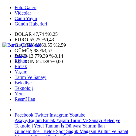
Foto Galeri
Videolar
Canlı Yayın
Günün Haberleri
DOLAR
47,74
%0,25
EURO
55,25
%0,43
G.ALTIN
6.660,55
%2,59
GÜMÜŞ
98
%3,57
Asayiş
IMKB
13.779,39
%-0,14
Eğitim
BITCOIN
65.188
%0,00
Emlak
Yaşam
Tarım Ve Sanayi
Belediye
Teknoloji
Yerel
Resmî İlan
Facebook
Twitter
Instagram
Youtube
Asayiş
Eğitim
Emlak
Yaşam
Tarım Ve Sanayi
Belediye
Teknoloji
Yerel
Tanıtım
İş Dünyası
Yatırım
İlan
Gündem
İlçe - Belde
Spor
Sağlık
Magazin
Kültür Ve Sanat