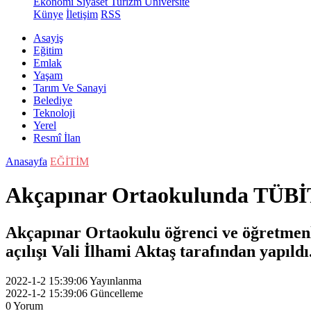
Ekonomi
Siyaset
Turizm
Üniversite
Künye
İletişim
RSS
Asayiş
Eğitim
Emlak
Yaşam
Tarım Ve Sanayi
Belediye
Teknoloji
Yerel
Resmî İlan
Anasayfa
EĞİTİM
Akçapınar Ortaokulunda TÜBİT
Akçapınar Ortaokulu öğrenci ve öğretmenl
açılışı Vali İlhami Aktaş tarafından yapıldı
2022-1-2 15:39:06
Yayınlanma
2022-1-2 15:39:06
Güncelleme
0
Yorum