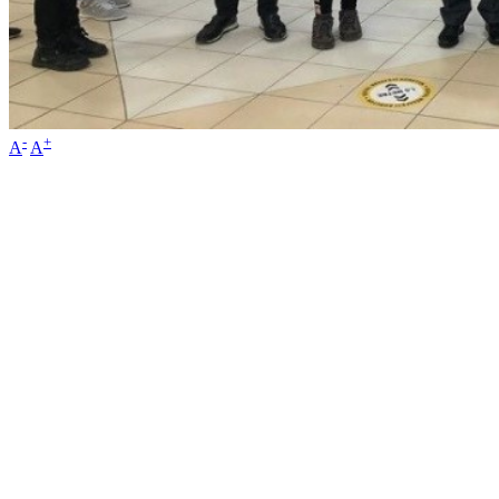
-
+
A
A