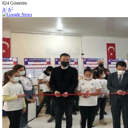
824
Gösterim
-
+
A
A