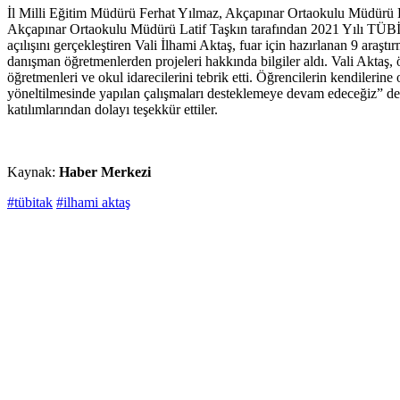
İl Milli Eğitim Müdürü Ferhat Yılmaz, Akçapınar Ortaokulu Müdürü La
Akçapınar Ortaokulu Müdürü Latif Taşkın tarafından 2021 Yılı TÜBİT
açılışını gerçekleştiren Vali İlhami Aktaş, fuar için hazırlanan 9 araşt
danışman öğretmenlerden projeleri hakkında bilgiler aldı. Vali Aktaş, 
öğretmenleri ve okul idarecilerini tebrik etti. Öğrencilerin kendilerin
yöneltilmesinde yapılan çalışmaları desteklemeye devam edeceğiz” ded
katılımlarından dolayı teşekkür ettiler.
Kaynak:
Haber Merkezi
#tübitak
#ilhami aktaş