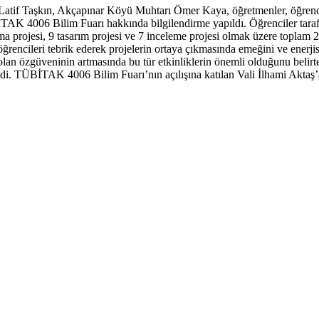
tif Taşkın, Akçapınar Köyü Muhtarı Ömer Kaya, öğretmenler, öğrenciler,
AK 4006 Bilim Fuarı hakkında bilgilendirme yapıldı. Öğrenciler taraf
ırma projesi, 9 tasarım projesi ve 7 inceleme projesi olmak üzere toplam 2
öğrencileri tebrik ederek projelerin ortaya çıkmasında emeğini ve enerjis
e olan özgüveninin artmasında bu tür etkinliklerin önemli olduğunu belirt
i. TÜBİTAK 4006 Bilim Fuarı’nın açılışına katılan Vali İlhami Aktaş’a,