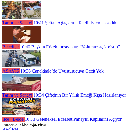
Tarım ve Sanayi
10:41
Şeftali Ağaçlarını Tehdit Eden Hastalık
Belediye
10:40
Başkan Erkek imzayı attı; “Yolumuz açık olsun”
ASAYİŞ
10:36
Çanakkale’de Uyuşturucuya Geçit Yok
Tarım ve Sanayi
10:34
Çiftçinin Bir Yıllık Emeği Kışa Hazırlanıyor
İlçe - Belde
10:33
Geleneksel Eceabat Panayırı Kapılarını Açıyor
burasicanakkalegazetesi
BEĞEN