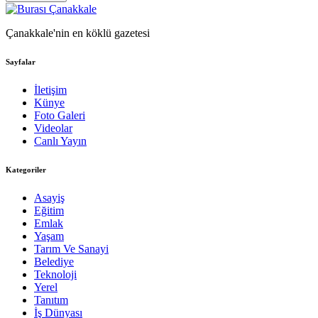
Çanakkale'nin en köklü gazetesi
Sayfalar
İletişim
Künye
Foto Galeri
Videolar
Canlı Yayın
Kategoriler
Asayiş
Eğitim
Emlak
Yaşam
Tarım Ve Sanayi
Belediye
Teknoloji
Yerel
Tanıtım
İş Dünyası