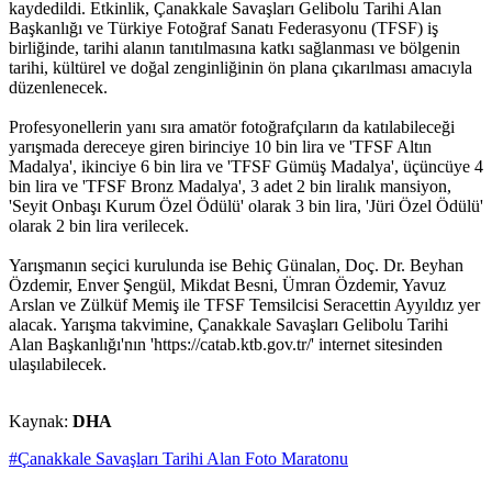
kaydedildi. Etkinlik, Çanakkale Savaşları Gelibolu Tarihi Alan
Başkanlığı ve Türkiye Fotoğraf Sanatı Federasyonu (TFSF) iş
birliğinde, tarihi alanın tanıtılmasına katkı sağlanması ve bölgenin
tarihi, kültürel ve doğal zenginliğinin ön plana çıkarılması amacıyla
düzenlenecek.
Profesyonellerin yanı sıra amatör fotoğrafçıların da katılabileceği
yarışmada dereceye giren birinciye 10 bin lira ve 'TFSF Altın
Madalya', ikinciye 6 bin lira ve 'TFSF Gümüş Madalya', üçüncüye 4
bin lira ve 'TFSF Bronz Madalya', 3 adet 2 bin liralık mansiyon,
'Seyit Onbaşı Kurum Özel Ödülü' olarak 3 bin lira, 'Jüri Özel Ödülü'
olarak 2 bin lira verilecek.
Yarışmanın seçici kurulunda ise Behiç Günalan, Doç. Dr. Beyhan
Özdemir, Enver Şengül, Mikdat Besni, Ümran Özdemir, Yavuz
Arslan ve Zülküf Memiş ile TFSF Temsilcisi Seracettin Ayyıldız yer
alacak. Yarışma takvimine, Çanakkale Savaşları Gelibolu Tarihi
Alan Başkanlığı'nın 'https://catab.ktb.gov.tr/' internet sitesinden
ulaşılabilecek.
Kaynak:
DHA
#Çanakkale Savaşları Tarihi Alan Foto Maratonu