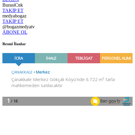
BurasiCnk
TAKİP ET
medyabogaz
TAKİP ET
@bogazmedyatv
ABONE OL
Resmî İlanlar