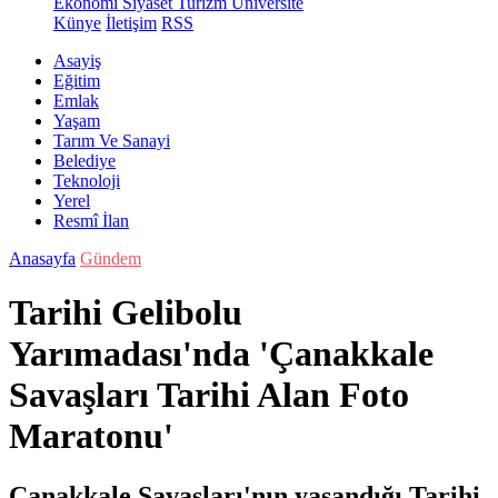
Ekonomi
Siyaset
Turizm
Üniversite
Künye
İletişim
RSS
Asayiş
Eğitim
Emlak
Yaşam
Tarım Ve Sanayi
Belediye
Teknoloji
Yerel
Resmî İlan
Anasayfa
Gündem
Tarihi Gelibolu
Yarımadası'nda 'Çanakkale
Savaşları Tarihi Alan Foto
Maratonu'
Çanakkale Savaşları'nın yaşandığı Tarihi