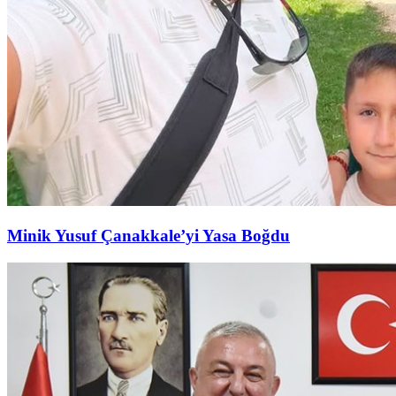
Minik Yusuf Çanakkale’yi Yasa Boğdu