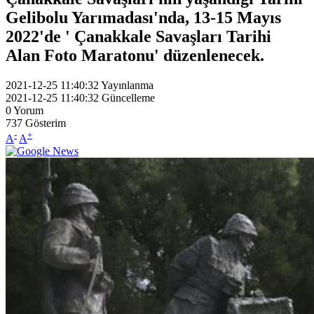
Gelibolu Yarımadası'nda, 13-15 Mayıs
2022'de ' Çanakkale Savaşları Tarihi
Alan Foto Maratonu' düzenlenecek.
2021-12-25 11:40:32
Yayınlanma
2021-12-25 11:40:32
Güncelleme
0
Yorum
737
Gösterim
-
+
A
A