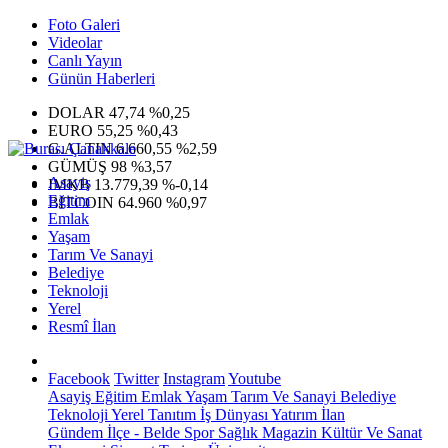
Foto Galeri
Videolar
Canlı Yayın
Günün Haberleri
DOLAR
47,74
%0,25
EURO
55,25
%0,43
G.ALTIN
6.660,55
%2,59
GÜMÜŞ
98
%3,57
Asayiş
IMKB
13.779,39
%-0,14
Eğitim
BITCOIN
64.960
%0,97
Emlak
Yaşam
Tarım Ve Sanayi
Belediye
Teknoloji
Yerel
Resmî İlan
Facebook
Twitter
Instagram
Youtube
Asayiş
Eğitim
Emlak
Yaşam
Tarım Ve Sanayi
Belediye
Teknoloji
Yerel
Tanıtım
İş Dünyası
Yatırım
İlan
Gündem
İlçe - Belde
Spor
Sağlık
Magazin
Kültür Ve Sanat