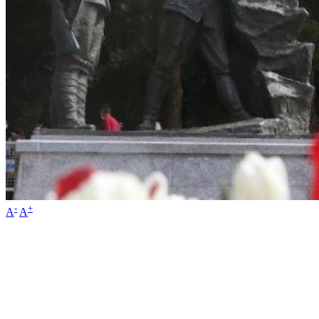
-
+
A
A