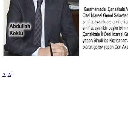
-
+
A
A