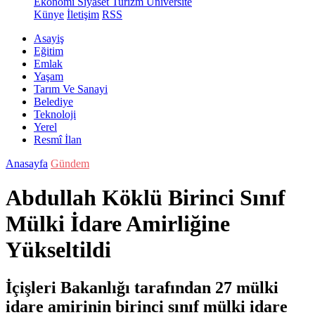
Ekonomi
Siyaset
Turizm
Üniversite
Künye
İletişim
RSS
Asayiş
Eğitim
Emlak
Yaşam
Tarım Ve Sanayi
Belediye
Teknoloji
Yerel
Resmî İlan
Anasayfa
Gündem
Abdullah Köklü Birinci Sınıf
Mülki İdare Amirliğine
Yükseltildi
İçişleri Bakanlığı tarafından 27 mülki
idare amirinin birinci sınıf mülki idare