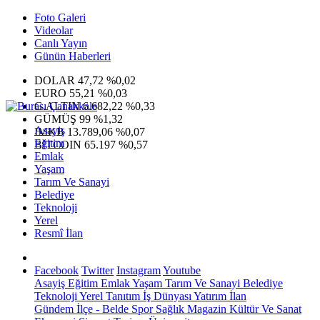
Foto Galeri
Videolar
Canlı Yayın
Günün Haberleri
DOLAR
47,72
%0,02
EURO
55,21
%0,03
G.ALTIN
6.682,22
%0,33
GÜMÜŞ
99
%1,32
Asayiş
IMKB
13.789,06
%0,07
Eğitim
BITCOIN
65.197
%0,57
Emlak
Yaşam
Tarım Ve Sanayi
Belediye
Teknoloji
Yerel
Resmî İlan
Facebook
Twitter
Instagram
Youtube
Asayiş
Eğitim
Emlak
Yaşam
Tarım Ve Sanayi
Belediye
Teknoloji
Yerel
Tanıtım
İş Dünyası
Yatırım
İlan
Gündem
İlçe - Belde
Spor
Sağlık
Magazin
Kültür Ve Sanat