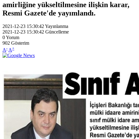
amirliğine yükseltilmesine ilişkin karar,
Resmi Gazete'de yayımlandı.
2021-12-23 15:30:42
Yayınlanma
2021-12-23 15:30:42
Güncelleme
0
Yorum
902
Gösterim
-
+
A
A