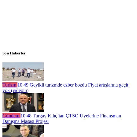
Son Haberler
Turizm
10:49
Geyikli turizmde ezber bozdu Fiyat artışlarına geçit
yok (videolu)
Gündem
10:48
Turgay Kılıç’tan ÇTSO Üyelerine Finansman
Danışma Masası Projesi