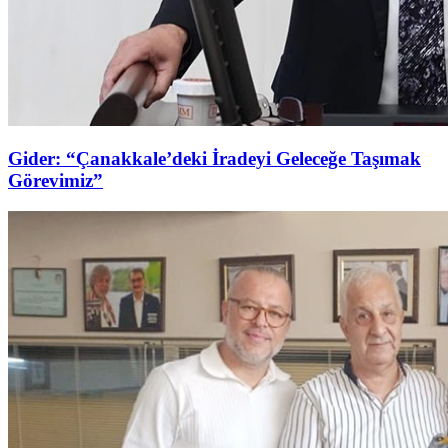
Gider: “Çanakkale’deki İradeyi Geleceğe Taşımak
Görevimiz”