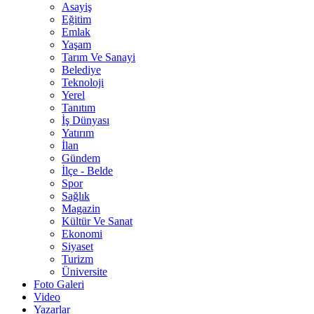
Asayiş
Eğitim
Emlak
Yaşam
Tarım Ve Sanayi
Belediye
Teknoloji
Yerel
Tanıtım
İş Dünyası
Yatırım
İlan
Gündem
İlçe - Belde
Spor
Sağlık
Magazin
Kültür Ve Sanat
Ekonomi
Siyaset
Turizm
Üniversite
Foto Galeri
Video
Yazarlar