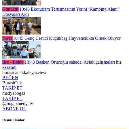
Gündem
10:46
Ekoturizm Tartışmasının Yerini ‘Kamping Alanı’
Dosyaları Aldı
Yerel
10:45
Genç Üretici Küçükbaş Hayvancılıkta Örnek Oluyor
İlçe - Belde
10:43
Başkan Oruçoğlu sahada; Asfalt çalışmaları hız
kazandı
burasicanakkalegazetesi
BEĞEN
BurasiCnk
TAKİP ET
medyabogaz
TAKİP ET
@bogazmedyatv
ABONE OL
Resmî İlanlar