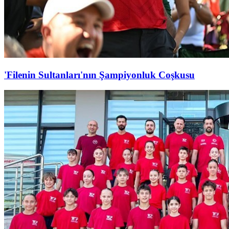
'Filenin Sultanları'nın Şampiyonluk Coşkusu