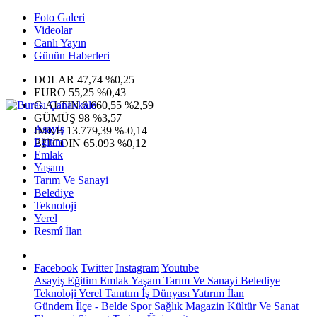
Foto Galeri
Videolar
Canlı Yayın
Günün Haberleri
DOLAR
47,74
%0,25
EURO
55,25
%0,43
G.ALTIN
6.660,55
%2,59
GÜMÜŞ
98
%3,57
Asayiş
IMKB
13.779,39
%-0,14
Eğitim
BITCOIN
65.093
%0,12
Emlak
Yaşam
Tarım Ve Sanayi
Belediye
Teknoloji
Yerel
Resmî İlan
Facebook
Twitter
Instagram
Youtube
Asayiş
Eğitim
Emlak
Yaşam
Tarım Ve Sanayi
Belediye
Teknoloji
Yerel
Tanıtım
İş Dünyası
Yatırım
İlan
Gündem
İlçe - Belde
Spor
Sağlık
Magazin
Kültür Ve Sanat