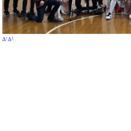
-
+
A
A