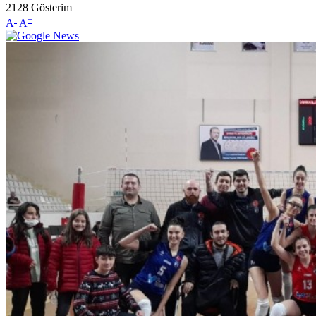
2128
Gösterim
-
+
A
A