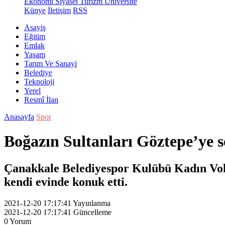
Ekonomi
Siyaset
Turizm
Üniversite
Künye
İletişim
RSS
Asayiş
Eğitim
Emlak
Yaşam
Tarım Ve Sanayi
Belediye
Teknoloji
Yerel
Resmî İlan
Anasayfa
Spor
Boğazın Sultanları Göztepe’ye 
Çanakkale Belediyespor Kulübü Kadın Vole
kendi evinde konuk etti.
2021-12-20 17:17:41
Yayınlanma
2021-12-20 17:17:41
Güncelleme
0
Yorum