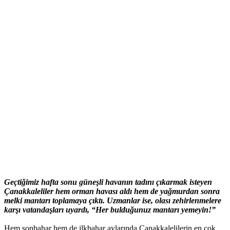
Geçtiğimiz hafta sonu güneşli havanın tadını çıkarmak isteyen
Çanakkaleliler hem orman havası aldı hem de yağmurdan sonra
melki mantarı toplamaya çıktı. Uzmanlar ise, olası zehirlenmelere
karşı vatandaşları uyardı, “Her bulduğunuz mantarı yemeyin!”
Hem sonbahar hem de ilkbahar aylarında Çanakkalelilerin en çok