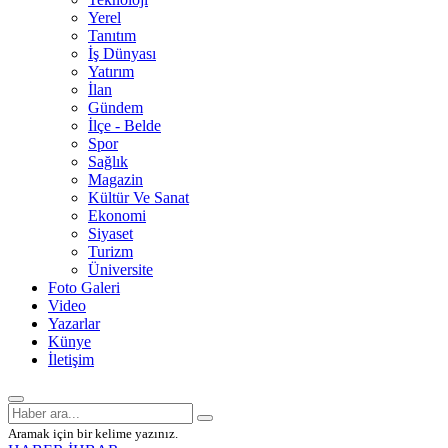
Yerel
Tanıtım
İş Dünyası
Yatırım
İlan
Gündem
İlçe - Belde
Spor
Sağlık
Magazin
Kültür Ve Sanat
Ekonomi
Siyaset
Turizm
Üniversite
Foto Galeri
Video
Yazarlar
Künye
İletişim
Aramak için bir kelime yazınız.