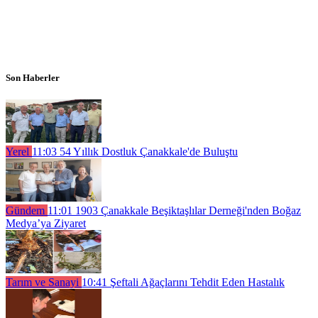
Son Haberler
Yerel
11:03
54 Yıllık Dostluk Çanakkale'de Buluştu
Gündem
11:01
1903 Çanakkale Beşiktaşlılar Derneği'nden Boğaz
Medya’ya Ziyaret
Tarım ve Sanayi
10:41
Şeftali Ağaçlarını Tehdit Eden Hastalık