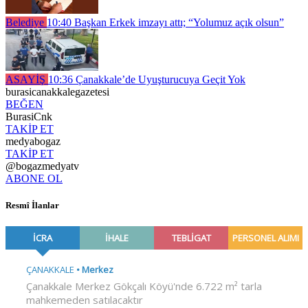
Belediye
10:40
Başkan Erkek imzayı attı; “Yolumuz açık olsun”
ASAYİŞ
10:36
Çanakkale’de Uyuşturucuya Geçit Yok
burasicanakkalegazetesi
BEĞEN
BurasiCnk
TAKİP ET
medyabogaz
TAKİP ET
@bogazmedyatv
ABONE OL
Resmî İlanlar