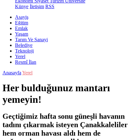
Ekonomi
Siyaset
Turizm
Üniversite
Künye
İletişim
RSS
Asayiş
Eğitim
Emlak
Yaşam
Tarım Ve Sanayi
Belediye
Teknoloji
Yerel
Resmî İlan
Anasayfa
Yerel
Her bulduğunuz mantarı
yemeyin!
Geçtiğimiz hafta sonu güneşli havanın
tadını çıkarmak isteyen Çanakkaleliler
hem orman havası aldı hem de