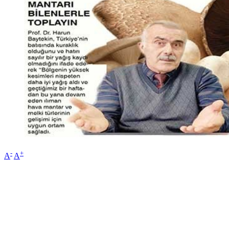
-
+
A
A