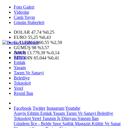
Foto Galeri
Videolar
Canlı Yayın
Günün Haberleri
DOLAR
47,74
%0,25
EURO
55,25
%0,43
G.ALTIN
6.660,55
%2,59
GÜMÜŞ
98
%3,57
Asayiş
IMKB
13.779,39
%-0,14
Eğitim
BITCOIN
65.044
%0,41
Emlak
Yaşam
Tarım Ve Sanayi
Belediye
Teknoloji
Yerel
Resmî İlan
Facebook
Twitter
Instagram
Youtube
Asayiş
Eğitim
Emlak
Yaşam
Tarım Ve Sanayi
Belediye
Teknoloji
Yerel
Tanıtım
İş Dünyası
Yatırım
İlan
Gündem
İlçe - Belde
Spor
Sağlık
Magazin
Kültür Ve Sanat