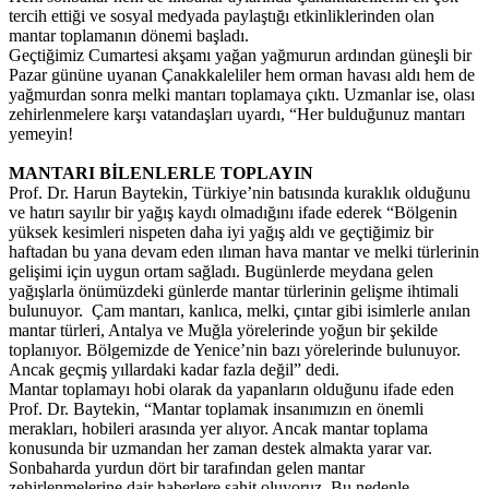
tercih ettiği ve sosyal medyada paylaştığı etkinliklerinden olan
mantar toplamanın dönemi başladı.
Geçtiğimiz Cumartesi akşamı yağan yağmurun ardından güneşli bir
Pazar gününe uyanan Çanakkaleliler hem orman havası aldı hem de
yağmurdan sonra melki mantarı toplamaya çıktı. Uzmanlar ise, olası
zehirlenmelere karşı vatandaşları uyardı, “Her bulduğunuz mantarı
yemeyin!
MANTARI BİLENLERLE TOPLAYIN
Prof. Dr. Harun Baytekin, Türkiye’nin batısında kuraklık olduğunu
ve hatırı sayılır bir yağış kaydı olmadığını ifade ederek “Bölgenin
yüksek kesimleri nispeten daha iyi yağış aldı ve geçtiğimiz bir
haftadan bu yana devam eden ılıman hava mantar ve melki türlerinin
gelişimi için uygun ortam sağladı. Bugünlerde meydana gelen
yağışlarla önümüzdeki günlerde mantar türlerinin gelişme ihtimali
bulunuyor. Çam mantarı, kanlıca, melki, çıntar gibi isimlerle anılan
mantar türleri, Antalya ve Muğla yörelerinde yoğun bir şekilde
toplanıyor. Bölgemizde de Yenice’nin bazı yörelerinde bulunuyor.
Ancak geçmiş yıllardaki kadar fazla değil” dedi.
Mantar toplamayı hobi olarak da yapanların olduğunu ifade eden
Prof. Dr. Baytekin, “Mantar toplamak insanımızın en önemli
merakları, hobileri arasında yer alıyor. Ancak mantar toplama
konusunda bir uzmandan her zaman destek almakta yarar var.
Sonbaharda yurdun dört bir tarafından gelen mantar
zehirlenmelerine dair haberlere şahit oluyoruz. Bu nedenle,