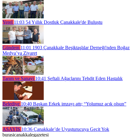
Yerel
11:03
54 Yıllık Dostluk Çanakkale'de Buluştu
Gündem
11:01
1903 Çanakkale Beşiktaşlılar Derneği'nden Boğaz
Medya’ya Ziyaret
Tarım ve Sanayi
10:41
Şeftali Ağaçlarını Tehdit Eden Hastalık
Belediye
10:40
Başkan Erkek imzayı attı; “Yolumuz açık olsun”
ASAYİŞ
10:36
Çanakkale’de Uyuşturucuya Geçit Yok
burasicanakkalegazetesi