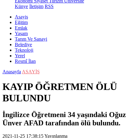
Ekonomi
Siyaset
Turizm
Üniversite
Künye
İletişim
RSS
Asayiş
Eğitim
Emlak
Yaşam
Tarım Ve Sanayi
Belediye
Teknoloji
Yerel
Resmî İlan
Anasayfa
ASAYİŞ
KAYIP ÖĞRETMEN ÖLÜ
BULUNDU
İngilizce Öğretmeni 34 yaşındaki Oğuz
Ünver AFAD tarafından ölü bulundu.
2021-11-25 17:38:15
Yayınlanma