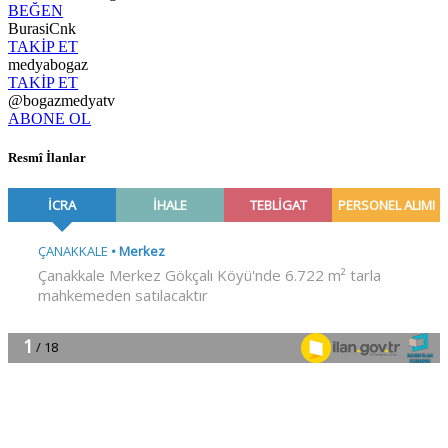
BEĞEN
BurasiCnk
TAKİP ET
medyabogaz
TAKİP ET
@bogazmedyatv
ABONE OL
Resmî İlanlar