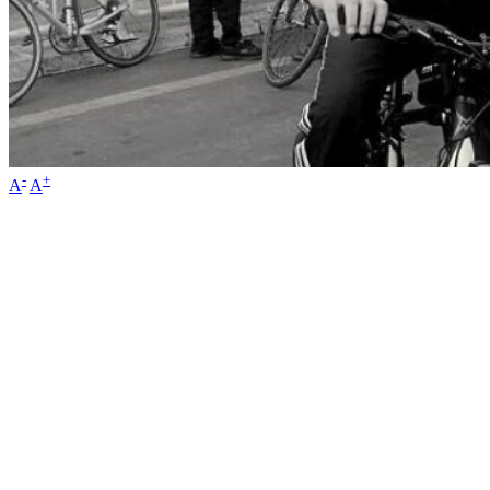
-
+
A
A