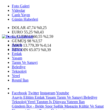
Foto Galeri
Videolar
Canlı Yayın
Günün Haberleri
DOLAR
47,74
%0,25
EURO
55,25
%0,43
G.ALTIN
6.660,55
%2,59
GÜMÜŞ
98
%3,57
Asayiş
IMKB
13.779,39
%-0,14
Eğitim
BITCOIN
65.073
%0,39
Emlak
Yaşam
Tarım Ve Sanayi
Belediye
Teknoloji
Yerel
Resmî İlan
Facebook
Twitter
Instagram
Youtube
Asayiş
Eğitim
Emlak
Yaşam
Tarım Ve Sanayi
Belediye
Teknoloji
Yerel
Tanıtım
İş Dünyası
Yatırım
İlan
Gündem
İlçe - Belde
Spor
Sağlık
Magazin
Kültür Ve Sanat