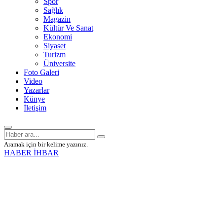
Spor
Sağlık
Magazin
Kültür Ve Sanat
Ekonomi
Siyaset
Turizm
Üniversite
Foto Galeri
Video
Yazarlar
Künye
İletişim
Aramak için bir kelime yazınız.
HABER İHBAR