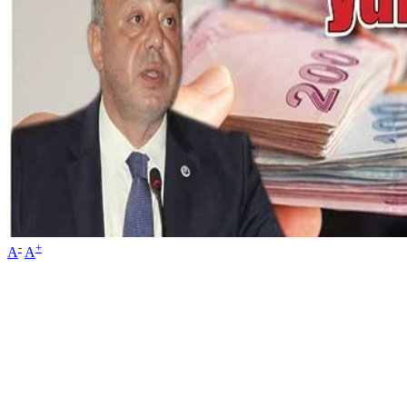
-
+
A
A