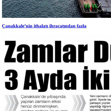
Çanakkale’nin ithalatı ihracatından fazla