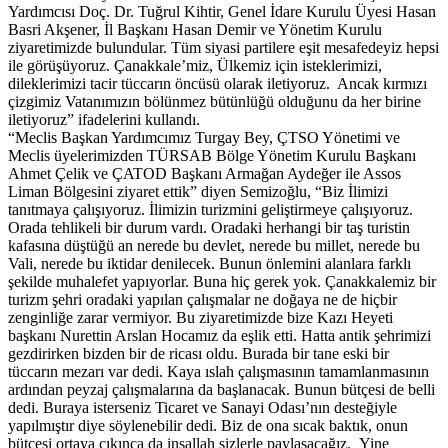
Yardımcısı Doç. Dr. Tuğrul Kihtir, Genel İdare Kurulu Üyesi Hasan
Basri Akşener, İl Başkanı Hasan Demir ve Yönetim Kurulu
ziyaretimizde bulundular. Tüm siyasi partilere eşit mesafedeyiz hepsi
ile görüşüyoruz. Çanakkale’miz, Ülkemiz için isteklerimizi,
dileklerimizi tacir tüccarın öncüsü olarak iletiyoruz. Ancak kırmızı
çizgimiz Vatanımızın bölünmez bütünlüğü olduğunu da her birine
iletiyoruz” ifadelerini kullandı.
“Meclis Başkan Yardımcımız Turgay Bey, ÇTSO Yönetimi ve
Meclis üyelerimizden TÜRSAB Bölge Yönetim Kurulu Başkanı
Ahmet Çelik ve ÇATOD Başkanı Armağan Aydeğer ile Assos
Liman Bölgesini ziyaret ettik” diyen Semizoğlu, “Biz İlimizi
tanıtmaya çalışıyoruz. İlimizin turizmini geliştirmeye çalışıyoruz.
Orada tehlikeli bir durum vardı. Oradaki herhangi bir taş turistin
kafasına düştüğü an nerede bu devlet, nerede bu millet, nerede bu
Vali, nerede bu iktidar denilecek. Bunun önlemini alanlara farklı
şekilde muhalefet yapıyorlar. Buna hiç gerek yok. Çanakkalemiz bir
turizm şehri oradaki yapılan çalışmalar ne doğaya ne de hiçbir
zenginliğe zarar vermiyor. Bu ziyaretimizde bize Kazı Heyeti
başkanı Nurettin Arslan Hocamız da eşlik etti. Hatta antik şehrimizi
gezdirirken bizden bir de ricası oldu. Burada bir tane eski bir
tüccarın mezarı var dedi. Kaya ıslah çalışmasının tamamlanmasının
ardından peyzaj çalışmalarına da başlanacak. Bunun bütçesi de belli
dedi. Buraya isterseniz Ticaret ve Sanayi Odası’nın desteğiyle
yapılmıştır diye söylenebilir dedi. Biz de ona sıcak baktık, onun
bütçesi ortaya çıkınca da inşallah sizlerle paylaşacağız. Yine