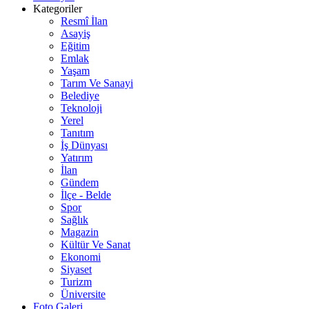
Kategoriler
Resmî İlan
Asayiş
Eğitim
Emlak
Yaşam
Tarım Ve Sanayi
Belediye
Teknoloji
Yerel
Tanıtım
İş Dünyası
Yatırım
İlan
Gündem
İlçe - Belde
Spor
Sağlık
Magazin
Kültür Ve Sanat
Ekonomi
Siyaset
Turizm
Üniversite
Foto Galeri