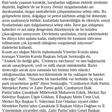
Batı’sında yaşanan kuraklık, barajlardan sağlanan elektrik üretimini
düşürdü, İngiltere’de ise Kuzey Denizi rüzgarlarındaki ani
duraksamalar, rüzgar santrallerinin çalışamamasına sebep oldu. Bu
gelişmelerin tümü, doğalgaz ve petrol talebinin arttığı bir dönemde,
arzın azalmasıyla birlikte, kurlardaki hareketliliğin de etkisiyle, enerji
fiyatlarındaki aşırı dalgalanmaya sebep oldu. İlave gaz anlaşması
haberleri ve arz-talep dengesinin düzelmesiyle de bu krizden
çıkacağımızı umuyorum. Devletimiz tarafından, enerji sektöründeki
bu dünya krizi aşılana kadar, maliyetlerin bir kısmının sübvanse
edilmesinin çok kıymetli olduğunu vurgulamak istiyorum”
ifadelerini kullandı.
Kasım ayı olağan Meclis toplantısında Yönetim Kurulu adına
konuşan Yönetim Kurulu Başkanı Selçuk Semizoğlu da,
“Atatürk’ün dediği gibi, ‘Üretmeye mecburuz’ ve tam bağımsızlık
ancak sanayileşerek, yerli ve milli olarak mümkündür. Bizler
üreteceğiz ancak aynı zamanda her birimiz birer tüketici
olduğumuzdan tüketim tercihlerimizde de bu yaklaşım ile hareket
edeceğiz” dedi. “Siyasette bir hareketlilik var herhalde üç siyasi
parti ziyaretimize geldi” diyen Semizoğlu, “Cumhuriyet Halk Partisi,
Memleket Partisi ve Zafer Partisi geldi. Cumhuriyet Halk
Partisi’nden Çanakkale Milletvekili Muharrem Erkek, Merkez İlçe
Belediye Başkanı Ülgür Gökhan, İl Başkanı Metin Ümit Ural,
Merkez İlçe Başkan V. Süleyman Erte Odamızı ziyaret ettiler.
Memleket Partisi’nden Çanakkale İl Başkanı Hülya Dağhan ve İl
Yönetiminin ziyaretleri oldu. Zafer Partisi’nden Genel Başkan