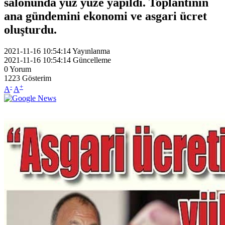
salonunda yüz yüze yapıldı. Toplantının
ana gündemini ekonomi ve asgari ücret
oluşturdu.
2021-11-16 10:54:14
Yayınlanma
2021-11-16 10:54:14
Güncelleme
0
Yorum
1223
Gösterim
-
+
A
A