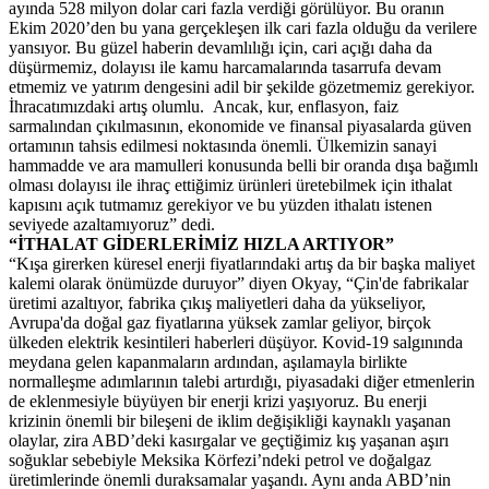
ayında 528 milyon dolar cari fazla verdiği görülüyor. Bu oranın
Ekim 2020’den bu yana gerçekleşen ilk cari fazla olduğu da verilere
yansıyor. Bu güzel haberin devamlılığı için, cari açığı daha da
düşürmemiz, dolayısı ile kamu harcamalarında tasarrufa devam
etmemiz ve yatırım dengesini adil bir şekilde gözetmemiz gerekiyor.
İhracatımızdaki artış olumlu. Ancak, kur, enflasyon, faiz
sarmalından çıkılmasının, ekonomide ve finansal piyasalarda güven
ortamının tahsis edilmesi noktasında önemli. Ülkemizin sanayi
hammadde ve ara mamulleri konusunda belli bir oranda dışa bağımlı
olması dolayısı ile ihraç ettiğimiz ürünleri üretebilmek için ithalat
kapısını açık tutmamız gerekiyor ve bu yüzden ithalatı istenen
seviyede azaltamıyoruz” dedi.
“İTHALAT GİDERLERİMİZ HIZLA ARTIYOR”
“Kışa girerken küresel enerji fiyatlarındaki artış da bir başka maliyet
kalemi olarak önümüzde duruyor” diyen Okyay, “Çin'de fabrikalar
üretimi azaltıyor, fabrika çıkış maliyetleri daha da yükseliyor,
Avrupa'da doğal gaz fiyatlarına yüksek zamlar geliyor, birçok
ülkeden elektrik kesintileri haberleri düşüyor. Kovid-19 salgınında
meydana gelen kapanmaların ardından, aşılamayla birlikte
normalleşme adımlarının talebi artırdığı, piyasadaki diğer etmenlerin
de eklenmesiyle büyüyen bir enerji krizi yaşıyoruz. Bu enerji
krizinin önemli bir bileşeni de iklim değişikliği kaynaklı yaşanan
olaylar, zira ABD’deki kasırgalar ve geçtiğimiz kış yaşanan aşırı
soğuklar sebebiyle Meksika Körfezi’ndeki petrol ve doğalgaz
üretimlerinde önemli duraksamalar yaşandı. Aynı anda ABD’nin