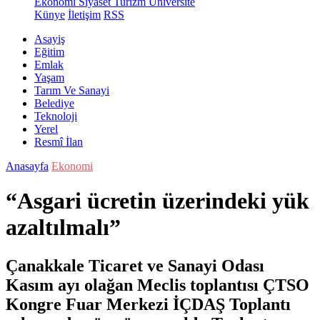
Ekonomi
Siyaset
Turizm
Üniversite
Künye
İletişim
RSS
Asayiş
Eğitim
Emlak
Yaşam
Tarım Ve Sanayi
Belediye
Teknoloji
Yerel
Resmî İlan
Anasayfa
Ekonomi
“Asgari ücretin üzerindeki yük
azaltılmalı”
Çanakkale Ticaret ve Sanayi Odası
Kasım ayı olağan Meclis toplantısı ÇTSO
Kongre Fuar Merkezi İÇDAŞ Toplantı