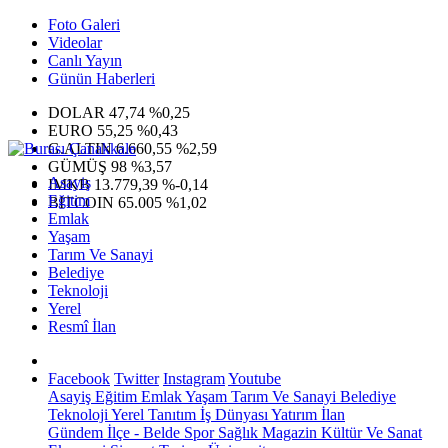
Foto Galeri
Videolar
Canlı Yayın
Günün Haberleri
DOLAR
47,74
%0,25
EURO
55,25
%0,43
G.ALTIN
6.660,55
%2,59
GÜMÜŞ
98
%3,57
Asayiş
IMKB
13.779,39
%-0,14
Eğitim
BITCOIN
65.005
%1,02
Emlak
Yaşam
Tarım Ve Sanayi
Belediye
Teknoloji
Yerel
Resmî İlan
Facebook
Twitter
Instagram
Youtube
Asayiş
Eğitim
Emlak
Yaşam
Tarım Ve Sanayi
Belediye
Teknoloji
Yerel
Tanıtım
İş Dünyası
Yatırım
İlan
Gündem
İlçe - Belde
Spor
Sağlık
Magazin
Kültür Ve Sanat