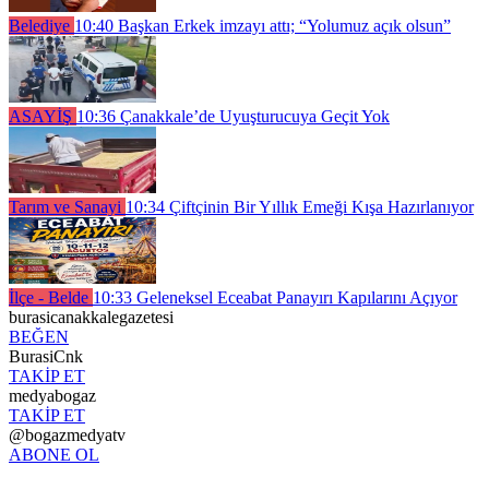
Belediye
10:40
Başkan Erkek imzayı attı; “Yolumuz açık olsun”
ASAYİŞ
10:36
Çanakkale’de Uyuşturucuya Geçit Yok
Tarım ve Sanayi
10:34
Çiftçinin Bir Yıllık Emeği Kışa Hazırlanıyor
İlçe - Belde
10:33
Geleneksel Eceabat Panayırı Kapılarını Açıyor
burasicanakkalegazetesi
BEĞEN
BurasiCnk
TAKİP ET
medyabogaz
TAKİP ET
@bogazmedyatv
ABONE OL