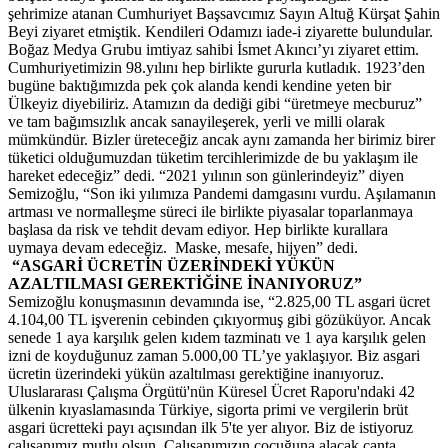
şehrimize atanan Cumhuriyet Başsavcımız Sayın Altuğ Kürşat Şahin
Beyi ziyaret etmiştik. Kendileri Odamızı iade-i ziyarette bulundular.
Boğaz Medya Grubu imtiyaz sahibi İsmet Akıncı’yı ziyaret ettim.
Cumhuriyetimizin 98.yılını hep birlikte gururla kutladık. 1923’den
bugüne baktığımızda pek çok alanda kendi kendine yeten bir
Ülkeyiz diyebiliriz. Atamızın da dediği gibi “üretmeye mecburuz”
ve tam bağımsızlık ancak sanayileşerek, yerli ve milli olarak
mümkündür. Bizler üreteceğiz ancak aynı zamanda her birimiz birer
tüketici olduğumuzdan tüketim tercihlerimizde de bu yaklaşım ile
hareket edeceğiz” dedi. “2021 yılının son günlerindeyiz” diyen
Semizoğlu, “Son iki yılımıza Pandemi damgasını vurdu. Aşılamanın
artması ve normalleşme süreci ile birlikte piyasalar toparlanmaya
başlasa da risk ve tehdit devam ediyor. Hep birlikte kurallara
uymaya devam edeceğiz. Maske, mesafe, hijyen” dedi.
“ASGARİ ÜCRETİN ÜZERİNDEKİ YÜKÜN
AZALTILMASI GEREKTİĞİNE İNANIYORUZ”
Semizoğlu konuşmasının devamında ise, “2.825,00 TL asgari ücret
4.104,00 TL işverenin cebinden çıkıyormuş gibi gözüküyor. Ancak
senede 1 aya karşılık gelen kıdem tazminatı ve 1 aya karşılık gelen
izni de koyduğunuz zaman 5.000,00 TL’ye yaklaşıyor. Biz asgari
ücretin üzerindeki yükün azaltılması gerektiğine inanıyoruz.
Uluslararası Çalışma Örgütü'nün Küresel Ücret Raporu'ndaki 42
ülkenin kıyaslamasında Türkiye, sigorta primi ve vergilerin brüt
asgari ücretteki payı açısından ilk 5'te yer alıyor. Biz de istiyoruz
çalışanımız mutlu olsun. Çalışanımızın çocuğuna alacak çanta,