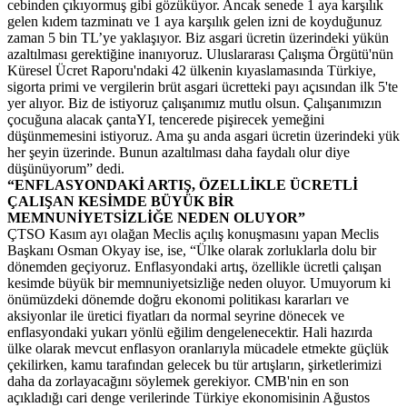
cebinden çıkıyormuş gibi gözüküyor. Ancak senede 1 aya karşılık
gelen kıdem tazminatı ve 1 aya karşılık gelen izni de koyduğunuz
zaman 5 bin TL’ye yaklaşıyor. Biz asgari ücretin üzerindeki yükün
azaltılması gerektiğine inanıyoruz. Uluslararası Çalışma Örgütü'nün
Küresel Ücret Raporu'ndaki 42 ülkenin kıyaslamasında Türkiye,
sigorta primi ve vergilerin brüt asgari ücretteki payı açısından ilk 5'te
yer alıyor. Biz de istiyoruz çalışanımız mutlu olsun. Çalışanımızın
çocuğuna alacak çantaYI, tencerede pişirecek yemeğini
düşünmemesini istiyoruz. Ama şu anda asgari ücretin üzerindeki yük
her şeyin üzerinde. Bunun azaltılması daha faydalı olur diye
düşünüyorum” dedi.
“ENFLASYONDAKİ ARTIŞ, ÖZELLİKLE ÜCRETLİ
ÇALIŞAN KESİMDE BÜYÜK BİR
MEMNUNİYETSİZLİĞE NEDEN OLUYOR”
ÇTSO Kasım ayı olağan Meclis açılış konuşmasını yapan Meclis
Başkanı Osman Okyay ise, ise, “Ülke olarak zorluklarla dolu bir
dönemden geçiyoruz. Enflasyondaki artış, özellikle ücretli çalışan
kesimde büyük bir memnuniyetsizliğe neden oluyor. Umuyorum ki
önümüzdeki dönemde doğru ekonomi politikası kararları ve
aksiyonlar ile üretici fiyatları da normal seyrine dönecek ve
enflasyondaki yukarı yönlü eğilim dengelenecektir. Hali hazırda
ülke olarak mevcut enflasyon oranlarıyla mücadele etmekte güçlük
çekilirken, kamu tarafından gelecek bu tür artışların, şirketlerimizi
daha da zorlayacağını söylemek gerekiyor. CMB'nin en son
açıkladığı cari denge verilerinde Türkiye ekonomisinin Ağustos