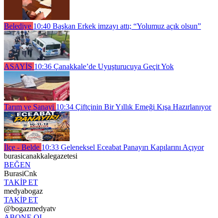
Belediye
10:40
Başkan Erkek imzayı attı; “Yolumuz açık olsun”
ASAYİŞ
10:36
Çanakkale’de Uyuşturucuya Geçit Yok
Tarım ve Sanayi
10:34
Çiftçinin Bir Yıllık Emeği Kışa Hazırlanıyor
İlçe - Belde
10:33
Geleneksel Eceabat Panayırı Kapılarını Açıyor
burasicanakkalegazetesi
BEĞEN
BurasiCnk
TAKİP ET
medyabogaz
TAKİP ET
@bogazmedyatv
ABONE OL