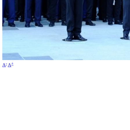
-
+
A
A