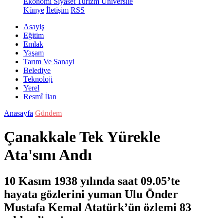
Ekonomi
Siyaset
Turizm
Üniversite
Künye
İletişim
RSS
Asayiş
Eğitim
Emlak
Yaşam
Tarım Ve Sanayi
Belediye
Teknoloji
Yerel
Resmî İlan
Anasayfa
Gündem
Çanakkale Tek Yürekle
Ata'sını Andı
10 Kasım 1938 yılında saat 09.05’te
hayata gözlerini yuman Ulu Önder
Mustafa Kemal Atatürk’ün özlemi 83