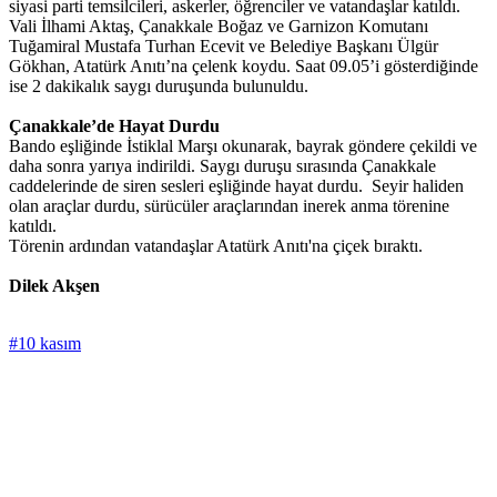
siyasi parti temsilcileri, askerler, öğrenciler ve vatandaşlar katıldı.
Vali İlhami Aktaş, Çanakkale Boğaz ve Garnizon Komutanı
Tuğamiral Mustafa Turhan Ecevit ve Belediye Başkanı Ülgür
Gökhan, Atatürk Anıtı’na çelenk koydu. Saat 09.05’i gösterdiğinde
ise 2 dakikalık saygı duruşunda bulunuldu.
Çanakkale’de Hayat Durdu
Bando eşliğinde İstiklal Marşı okunarak, bayrak göndere çekildi ve
daha sonra yarıya indirildi. Saygı duruşu sırasında Çanakkale
caddelerinde de siren sesleri eşliğinde hayat durdu. Seyir haliden
olan araçlar durdu, sürücüler araçlarından inerek anma törenine
katıldı.
Törenin ardından vatandaşlar Atatürk Anıtı'na çiçek bıraktı.
Dilek Akşen
#10 kasım