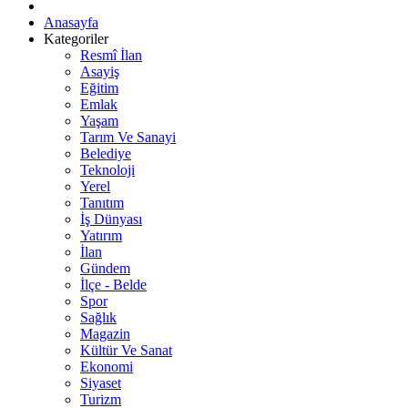
Anasayfa
Kategoriler
Resmî İlan
Asayiş
Eğitim
Emlak
Yaşam
Tarım Ve Sanayi
Belediye
Teknoloji
Yerel
Tanıtım
İş Dünyası
Yatırım
İlan
Gündem
İlçe - Belde
Spor
Sağlık
Magazin
Kültür Ve Sanat
Ekonomi
Siyaset
Turizm