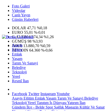
Foto Galeri
Videolar
Canlı Yayın
Günün Haberleri
DOLAR
47,71
%0,18
EURO
55,01
%-0,01
G.ALTIN
6.574,34
%1,26
GÜMÜŞ
98
%3,93
Asayiş
IMKB
13.880,70
%0,59
Eğitim
BITCOIN
64.360
%-0,66
Emlak
Yaşam
Tarım Ve Sanayi
Belediye
Teknoloji
Yerel
Resmî İlan
Facebook
Twitter
Instagram
Youtube
Asayiş
Eğitim
Emlak
Yaşam
Tarım Ve Sanayi
Belediye
Teknoloji
Yerel
Tanıtım
İş Dünyası
Yatırım
İlan
Gündem
İlçe - Belde
Spor
Sağlık
Magazin
Kültür Ve Sanat