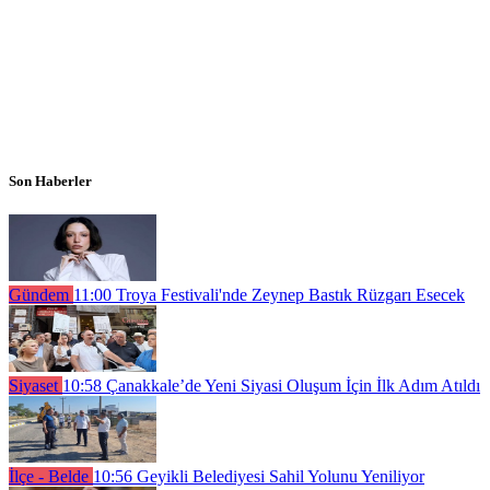
Son Haberler
Gündem
11:00
Troya Festivali'nde Zeynep Bastık Rüzgarı Esecek
Siyaset
10:58
Çanakkale’de Yeni Siyasi Oluşum İçin İlk Adım Atıldı
İlçe - Belde
10:56
Geyikli Belediyesi Sahil Yolunu Yeniliyor