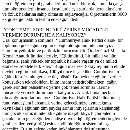
ücretli öğretmen gibi garabetleri ortadan kaldıracak, kamuda çalışan
tüm öğretmenlerin insanca koşullarda eşit şartlarda ücret almalarını
ve özlük haklarına sahip olmasını sağlayacağız. Öğretmenlerin 3600
ek gösterge hakkını teslim edeceğiz’’ dedi.
‘’ÇOK TEMEL SORUNLAR ÜZERİNE MÜCADELE
VERMEK DURUMUNDA KALIYORUZ’’
Ural konuşmasının sonunda, ‘’Cumhuriyet Halk Partisi olarak, bir
toplumun geleceğinin eğitime bağlı olduğunun bilincindeyiz.
Cumhuriyetimizin ve partimizin kurucusu Ulu Önder Gazi Mustafa
Kemal Atatürk’ün ifadeleriyle, “Eğitimdir ki, bir milleti ya hür,
bağımsız, şanlı yüksek bir topluluk halinde yaşatır ya da milleti
esaret ve sefalete terk eder.” Bugün maalesef Saray rejiminin elinde
devletin eğitim politikası, 100 yıl önce inşa edilen Cumhuriyetin
eğitim felsefesinin gerisine düşmüştür. Bu nedenle eğitim üzerine
konuşurken teknolojiden, bilim insanı yetiştirebilmekten, çağın
gereklerinden bahsetmek yerine çok temel sorunlar üzerine
mücadele vermek durumunda kalıyoruz. Ancak buna mecbur
olmadığımızın farkındayız. Cumhuriyet Halk Partisi iktidarında;
rantı yandaşlara harcamak yerine geleceğimize ayıracağımız
kaynaklarla eğitimin tüm paydaşlarının ihtiyaçlarının karşılandığı,
tüm çocuklarımızın nitelikli eğitime ulaşabildiği, hiçbir ailenin
çocuklarının geleceğinden endişe duymadığı, öğretmenlerin güvenle
yeni nesilleri yetiştirdiği eşit ve adil bir eğitim sistemini inşa
edeceğiz. O gün gelene kadar, imkânlarımız doğrultusunda,