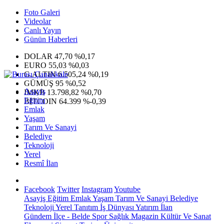
Foto Galeri
Videolar
Canlı Yayın
Günün Haberleri
DOLAR
47,70
%0,17
EURO
55,03
%0,03
G.ALTIN
6.505,24
%0,19
GÜMÜŞ
95
%0,52
Asayiş
IMKB
13.798,82
%0,70
Eğitim
BITCOIN
64.399
%-0,39
Emlak
Yaşam
Tarım Ve Sanayi
Belediye
Teknoloji
Yerel
Resmî İlan
Facebook
Twitter
Instagram
Youtube
Asayiş
Eğitim
Emlak
Yaşam
Tarım Ve Sanayi
Belediye
Teknoloji
Yerel
Tanıtım
İş Dünyası
Yatırım
İlan
Gündem
İlçe - Belde
Spor
Sağlık
Magazin
Kültür Ve Sanat