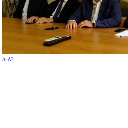
-
+
A
A