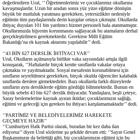
değerlendiren Ural, ‘’ Öğretmenlerimiz ve çocuklarımız okullarına
kavuşmuşlardır. Uzun bir aradan sonra yüz yüze eğitime dönüşün
büyük bir mutluluk yaratması gerekirken, yetersizlikler nedeniyle
eğitimin tüm paydaşlarında derin kaygılar ortaya çıkmıştır. Okullarda
ihtiyaç duyulan 101 bin yardımcı hizmet personeli hala atanmamıştır.
Okullarımızda hijyenin korunmasını sağlayacak bu atamaların derhal
gerçekleştirilmesi gerekmektedir. Gerekirse Milli Eğitim
Bakanlığı’na ek kaynak aktarımı yapılabilir’’ dedi.
‘’43 BİN 627 DERSLİK İHTİYACI VAR’’
Ural, Okulların açılmasıyla birlikte vaka sayısındaki artışla ilgili
konuşarak, ‘’Haftalardır birçok kentte sınıflarda vakalar ortaya
çıkmakta ve yayılmaktadır. Sosyal mesafenin korunabilmesi için
sınıfların seyreltilmesi gerekirken, birçok okulda öğrenciler kalabalık
sınıflarda derslere girmektedirler. Bazı okullarda farklı düzeylerde
sınıfların aynı dersliklerde eğitim gördüğü bilinmektedir. Bunun en
büyük sebebi 43 bin 627 derslik ihtiyacıdır. Yandaşlara, beşli çeteye,
Saray beslemelerine kaynak ayıran iktidar; çocuklarımızın sağlığı,
eğitimi ve geleceği için gereken bu ihtiyacı karşılamamaktadır’’ dedi.
‘’PARTİMİZ VE BELEDİYELERİMİZ HAREKETE
GEÇMEYE HAZIR’’
‘’Cumhuriyet Halk Partisi olarak, buradan bir kez daha ilan
ediyoruz’’ diyen Ural sözlerine şu şekilde devam etti; ‘’Sayın Genel
Başkanımızın da belirttiği gibi, biz çocuklarımızın eğitimi için bu