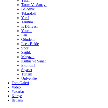
Yaşam
Tarım Ve Sanayi
Belediye
Teknoloji
Yerel
Tanıtım
İş Dünyası
Yatırım
İlan
Gündem
İlçe - Belde
Spor
Sağlık
Magazin
Kültür Ve Sanat
Ekonomi
Siyaset
Turizm
Üniversite
Foto Galeri
Video
Yazarlar
Künye
İletişim