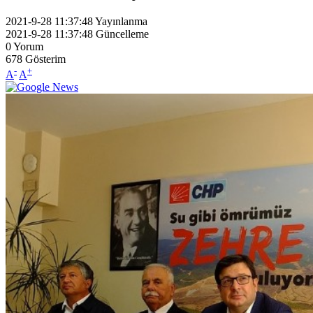
2021-9-28 11:37:48
Yayınlanma
2021-9-28 11:37:48
Güncelleme
0
Yorum
678
Gösterim
-
+
A
A