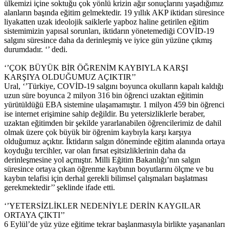
ülkemizi içine soktuğu çok yönlü krizin ağır sonuçlarını yaşadığımız
alanların başında eğitim gelmektedir. 19 yıllık AKP iktidarı süresince
liyakatten uzak ideolojik saiklerle yapboz haline getirilen eğitim
sistemimizin yapısal sorunları, iktidarın yönetemediği COVİD-19
salgını süresince daha da derinleşmiş ve iyice gün yüzüne çıkmış
durumdadır. ‘’ dedi.
‘’ÇOK BÜYÜK BİR ÖĞRENİM KAYBIYLA KARŞI
KARŞIYA OLDUĞUMUZ AÇIKTIR’’
Ural, ‘’Türkiye, COVİD-19 salgını boyunca okulların kapalı kaldığı
uzun süre boyunca 2 milyon 316 bin öğrenci uzaktan eğitimin
yürütüldüğü EBA sistemine ulaşamamıştır. 1 milyon 459 bin öğrenci
ise internet erişimine sahip değildir. Bu yetersizliklerle beraber,
uzaktan eğitimden bir şekilde yararlanabilen öğrencilerimiz de dahil
olmak üzere çok büyük bir öğrenim kaybıyla karşı karşıya
olduğumuz açıktır. İktidarın salgın döneminde eğitim alanında ortaya
koyduğu tercihler, var olan fırsat eşitsizliklerinin daha da
derinleşmesine yol açmıştır. Milli Eğitim Bakanlığı’nın salgın
süresince ortaya çıkan öğrenme kaybının boyutlarını ölçme ve bu
kaybın telafisi için derhal gerekli bilimsel çalışmaları başlatması
gerekmektedir’’ şeklinde ifade etti.
‘’YETERSİZLİKLER NEDENİYLE DERİN KAYGILAR
ORTAYA ÇIKTI’’
6 Eylül’de yüz yüze eğitime tekrar başlanmasıyla birlikte yaşananları