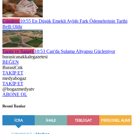
Gündem
10:55
En Düşük Emekli Aylığı Fark Ödemelerinin Tarihi
Belli Oldu
Tarım ve Sanayi
10:53
Çan'da Sulama Altyapısı Güçleniyor
burasicanakkalegazetesi
BEĞEN
BurasiCnk
TAKİP ET
medyabogaz
TAKİP ET
@bogazmedyatv
ABONE OL
Resmî İlanlar