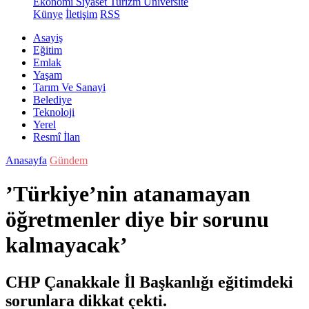
Ekonomi
Siyaset
Turizm
Üniversite
Künye
İletişim
RSS
Asayiş
Eğitim
Emlak
Yaşam
Tarım Ve Sanayi
Belediye
Teknoloji
Yerel
Resmî İlan
Anasayfa
Gündem
’Türkiye’nin atanamayan
öğretmenler diye bir sorunu
kalmayacak’
CHP Çanakkale İl Başkanlığı eğitimdeki
sorunlara dikkat çekti.