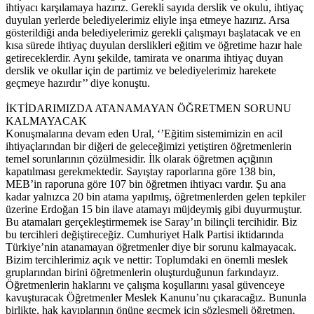
ihtiyacı karşılamaya hazırız. Gerekli sayıda derslik ve okulu, ihtiyaç
duyulan yerlerde belediyelerimiz eliyle inşa etmeye hazırız. Arsa
gösterildiği anda belediyelerimiz gerekli çalışmayı başlatacak ve en
kısa sürede ihtiyaç duyulan derslikleri eğitim ve öğretime hazır hale
getireceklerdir. Aynı şekilde, tamirata ve onarıma ihtiyaç duyan
derslik ve okullar için de partimiz ve belediyelerimiz harekete
geçmeye hazırdır’’ diye konuştu.
İKTİDARIMIZDA ATANAMAYAN ÖĞRETMEN SORUNU
KALMAYACAK
Konuşmalarına devam eden Ural, ‘’Eğitim sistemimizin en acil
ihtiyaçlarından bir diğeri de geleceğimizi yetiştiren öğretmenlerin
temel sorunlarının çözülmesidir. İlk olarak öğretmen açığının
kapatılması gerekmektedir. Sayıştay raporlarına göre 138 bin,
MEB’in raporuna göre 107 bin öğretmen ihtiyacı vardır. Şu ana
kadar yalnızca 20 bin atama yapılmış, öğretmenlerden gelen tepkiler
üzerine Erdoğan 15 bin ilave atamayı müjdeymiş gibi duyurmuştur.
Bu atamaları gerçekleştirmemek ise Saray’ın bilinçli tercihidir. Biz
bu tercihleri değiştireceğiz. Cumhuriyet Halk Partisi iktidarında
Türkiye’nin atanamayan öğretmenler diye bir sorunu kalmayacak.
Bizim tercihlerimiz açık ve nettir: Toplumdaki en önemli meslek
gruplarından birini öğretmenlerin oluşturduğunun farkındayız.
Öğretmenlerin haklarını ve çalışma koşullarını yasal güvenceye
kavuşturacak Öğretmenler Meslek Kanunu’nu çıkaracağız. Bununla
birlikte, hak kayıplarının önüne geçmek için sözleşmeli öğretmen,