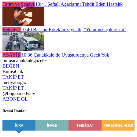
Tarım ve Sanayi
10:41
Şeftali Ağaçlarını Tehdit Eden Hastalık
Belediye
10:40
Başkan Erkek imzayı attı; “Yolumuz açık olsun”
ASAYİŞ
10:36
Çanakkale’de Uyuşturucuya Geçit Yok
burasicanakkalegazetesi
BEĞEN
BurasiCnk
TAKİP ET
medyabogaz
TAKİP ET
@bogazmedyatv
ABONE OL
Resmî İlanlar