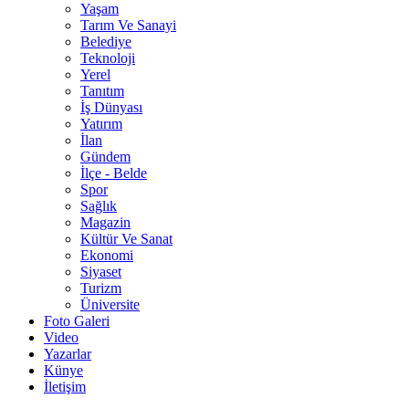
Yaşam
Tarım Ve Sanayi
Belediye
Teknoloji
Yerel
Tanıtım
İş Dünyası
Yatırım
İlan
Gündem
İlçe - Belde
Spor
Sağlık
Magazin
Kültür Ve Sanat
Ekonomi
Siyaset
Turizm
Üniversite
Foto Galeri
Video
Yazarlar
Künye
İletişim