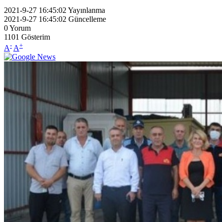
2021-9-27 16:45:02
Yayınlanma
2021-9-27 16:45:02
Güncelleme
0
Yorum
1101
Gösterim
-
+
A
A