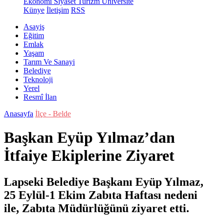
Ekonomi
Siyaset
Turizm
Üniversite
Künye
İletişim
RSS
Asayiş
Eğitim
Emlak
Yaşam
Tarım Ve Sanayi
Belediye
Teknoloji
Yerel
Resmî İlan
Anasayfa
İlçe - Belde
Başkan Eyüp Yılmaz’dan
İtfaiye Ekiplerine Ziyaret
Lapseki Belediye Başkanı Eyüp Yılmaz,
25 Eylül-1 Ekim Zabıta Haftası nedeni
ile, Zabıta Müdürlüğünü ziyaret etti.