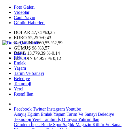
Foto Galeri
Videolar
Canlı Yayın
Günün Haberleri
DOLAR
47,74
%0,25
EURO
55,25
%0,43
G.ALTIN
6.660,55
%2,59
GÜMÜŞ
98
%3,57
Asayiş
IMKB
13.779,39
%-0,14
Eğitim
BITCOIN
64.957
%-0,12
Emlak
Yaşam
Tarım Ve Sanayi
Belediye
Teknoloji
Yerel
Resmî İlan
Facebook
Twitter
Instagram
Youtube
Asayiş
Eğitim
Emlak
Yaşam
Tarım Ve Sanayi
Belediye
Teknoloji
Yerel
Tanıtım
İş Dünyası
Yatırım
İlan
Gündem
İlçe - Belde
Spor
Sağlık
Magazin
Kültür Ve Sanat