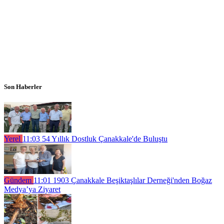
Son Haberler
Yerel
11:03
54 Yıllık Dostluk Çanakkale'de Buluştu
Gündem
11:01
1903 Çanakkale Beşiktaşlılar Derneği'nden Boğaz
Medya’ya Ziyaret