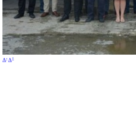
-
+
A
A