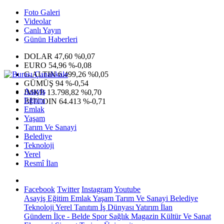
Foto Galeri
Videolar
Canlı Yayın
Günün Haberleri
DOLAR
47,60
%0,07
EURO
54,96
%-0,08
G.ALTIN
6.499,26
%0,05
GÜMÜŞ
94
%-0,54
Asayiş
IMKB
13.798,82
%0,70
Eğitim
BITCOIN
64.413
%-0,71
Emlak
Yaşam
Tarım Ve Sanayi
Belediye
Teknoloji
Yerel
Resmî İlan
Facebook
Twitter
Instagram
Youtube
Asayiş
Eğitim
Emlak
Yaşam
Tarım Ve Sanayi
Belediye
Teknoloji
Yerel
Tanıtım
İş Dünyası
Yatırım
İlan
Gündem
İlçe - Belde
Spor
Sağlık
Magazin
Kültür Ve Sanat