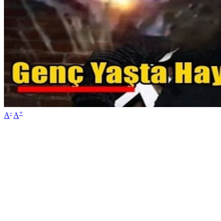
-
+
A
A