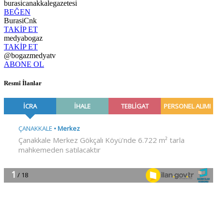
burasicanakkalegazetesi
BEĞEN
BurasiCnk
TAKİP ET
medyabogaz
TAKİP ET
@bogazmedyatv
ABONE OL
Resmî İlanlar