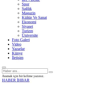
Spor
Sağlık
Magazin
Kültür Ve Sanat
Ekonomi
Siyaset
Turizm
Üniversite
Foto Galeri
Video
Yazarlar
Künye
İletişim
Aramak için bir kelime yazınız.
HABER İHBAR