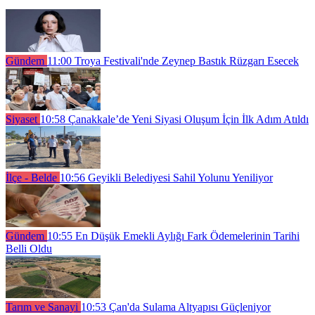
Gündem
11:00
Troya Festivali'nde Zeynep Bastık Rüzgarı Esecek
Siyaset
10:58
Çanakkale’de Yeni Siyasi Oluşum İçin İlk Adım Atıldı
İlçe - Belde
10:56
Geyikli Belediyesi Sahil Yolunu Yeniliyor
Gündem
10:55
En Düşük Emekli Aylığı Fark Ödemelerinin Tarihi
Belli Oldu
Tarım ve Sanayi
10:53
Çan'da Sulama Altyapısı Güçleniyor