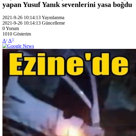
yapan Yusuf Yanık sevenlerini yasa boğdu
2021-9-26 10:14:13
Yayınlanma
2021-9-26 10:14:13
Güncelleme
0
Yorum
1010
Gösterim
-
+
A
A