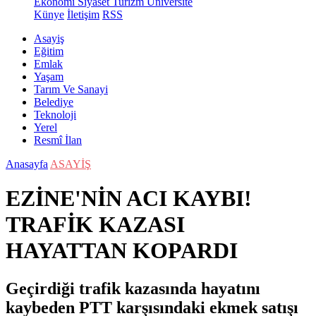
Ekonomi
Siyaset
Turizm
Üniversite
Künye
İletişim
RSS
Asayiş
Eğitim
Emlak
Yaşam
Tarım Ve Sanayi
Belediye
Teknoloji
Yerel
Resmî İlan
Anasayfa
ASAYİŞ
EZİNE'NİN ACI KAYBI!
TRAFİK KAZASI
HAYATTAN KOPARDI
Geçirdiği trafik kazasında hayatını
kaybeden PTT karşısındaki ekmek satışı