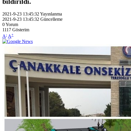
bildirildi.
2021-9-23 13:45:32
Yayınlanma
2021-9-23 13:45:32
Güncelleme
0
Yorum
1117
Gösterim
-
+
A
A