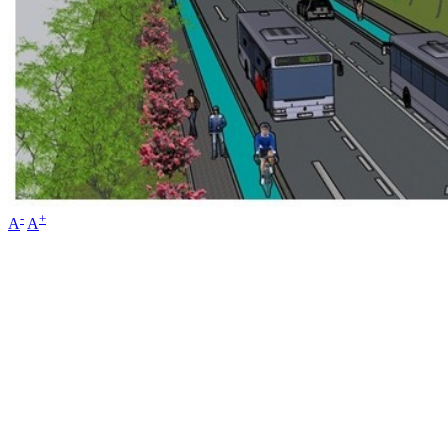
-
+
A
A