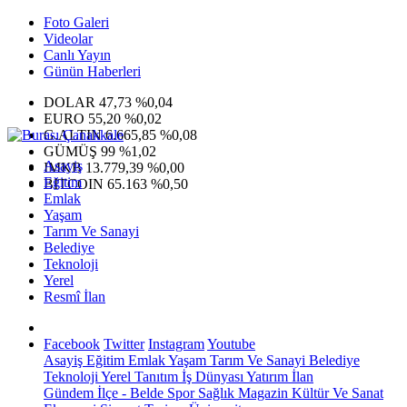
Foto Galeri
Videolar
Canlı Yayın
Günün Haberleri
DOLAR
47,73
%0,04
EURO
55,20
%0,02
G.ALTIN
6.665,85
%0,08
GÜMÜŞ
99
%1,02
Asayiş
IMKB
13.779,39
%0,00
Eğitim
BITCOIN
65.163
%0,50
Emlak
Yaşam
Tarım Ve Sanayi
Belediye
Teknoloji
Yerel
Resmî İlan
Facebook
Twitter
Instagram
Youtube
Asayiş
Eğitim
Emlak
Yaşam
Tarım Ve Sanayi
Belediye
Teknoloji
Yerel
Tanıtım
İş Dünyası
Yatırım
İlan
Gündem
İlçe - Belde
Spor
Sağlık
Magazin
Kültür Ve Sanat