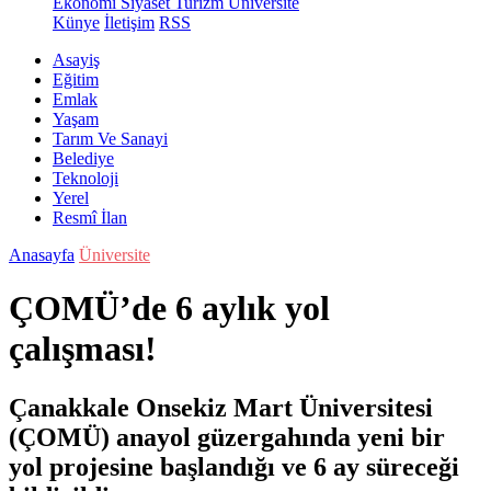
Ekonomi
Siyaset
Turizm
Üniversite
Künye
İletişim
RSS
Asayiş
Eğitim
Emlak
Yaşam
Tarım Ve Sanayi
Belediye
Teknoloji
Yerel
Resmî İlan
Anasayfa
Üniversite
ÇOMÜ’de 6 aylık yol
çalışması!
Çanakkale Onsekiz Mart Üniversitesi
(ÇOMÜ) anayol güzergahında yeni bir
yol projesine başlandığı ve 6 ay süreceği