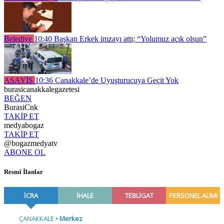
Belediye
10:40
Başkan Erkek imzayı attı; “Yolumuz açık olsun”
ASAYİŞ
10:36
Çanakkale’de Uyuşturucuya Geçit Yok
burasicanakkalegazetesi
BEĞEN
BurasiCnk
TAKİP ET
medyabogaz
TAKİP ET
@bogazmedyatv
ABONE OL
Resmî İlanlar