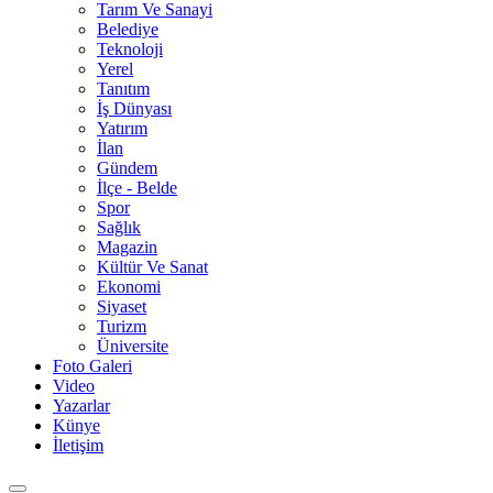
Tarım Ve Sanayi
Belediye
Teknoloji
Yerel
Tanıtım
İş Dünyası
Yatırım
İlan
Gündem
İlçe - Belde
Spor
Sağlık
Magazin
Kültür Ve Sanat
Ekonomi
Siyaset
Turizm
Üniversite
Foto Galeri
Video
Yazarlar
Künye
İletişim