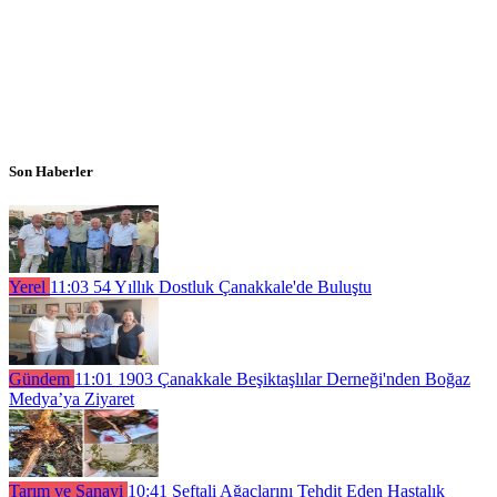
Son Haberler
Yerel
11:03
54 Yıllık Dostluk Çanakkale'de Buluştu
Gündem
11:01
1903 Çanakkale Beşiktaşlılar Derneği'nden Boğaz
Medya’ya Ziyaret
Tarım ve Sanayi
10:41
Şeftali Ağaçlarını Tehdit Eden Hastalık