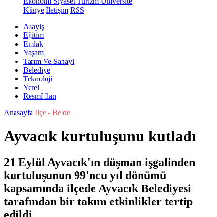
Ekonomi
Siyaset
Turizm
Üniversite
Künye
İletişim
RSS
Asayiş
Eğitim
Emlak
Yaşam
Tarım Ve Sanayi
Belediye
Teknoloji
Yerel
Resmî İlan
Anasayfa
İlçe - Belde
Ayvacık kurtuluşunu kutladı
21 Eylül Ayvacık'ın düşman işgalinden
kurtuluşunun 99'ncu yıl dönümü
kapsamında ilçede Ayvacık Belediyesi
tarafından bir takım etkinlikler tertip
edildi.