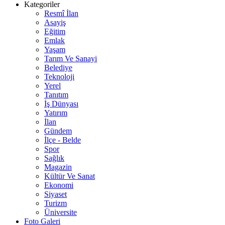
Kategoriler
Resmî İlan
Asayiş
Eğitim
Emlak
Yaşam
Tarım Ve Sanayi
Belediye
Teknoloji
Yerel
Tanıtım
İş Dünyası
Yatırım
İlan
Gündem
İlçe - Belde
Spor
Sağlık
Magazin
Kültür Ve Sanat
Ekonomi
Siyaset
Turizm
Üniversite
Foto Galeri