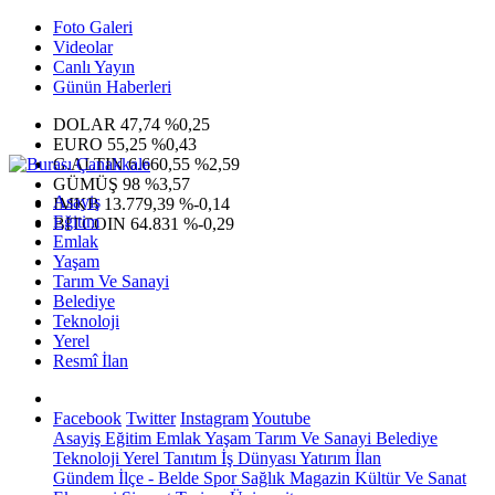
Foto Galeri
Videolar
Canlı Yayın
Günün Haberleri
DOLAR
47,74
%0,25
EURO
55,25
%0,43
G.ALTIN
6.660,55
%2,59
GÜMÜŞ
98
%3,57
Asayiş
IMKB
13.779,39
%-0,14
Eğitim
BITCOIN
64.831
%-0,29
Emlak
Yaşam
Tarım Ve Sanayi
Belediye
Teknoloji
Yerel
Resmî İlan
Facebook
Twitter
Instagram
Youtube
Asayiş
Eğitim
Emlak
Yaşam
Tarım Ve Sanayi
Belediye
Teknoloji
Yerel
Tanıtım
İş Dünyası
Yatırım
İlan
Gündem
İlçe - Belde
Spor
Sağlık
Magazin
Kültür Ve Sanat