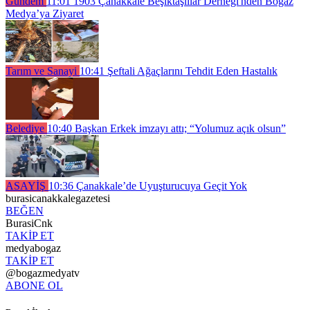
Gündem
11:01
1903 Çanakkale Beşiktaşlılar Derneği'nden Boğaz
Medya’ya Ziyaret
Tarım ve Sanayi
10:41
Şeftali Ağaçlarını Tehdit Eden Hastalık
Belediye
10:40
Başkan Erkek imzayı attı; “Yolumuz açık olsun”
ASAYİŞ
10:36
Çanakkale’de Uyuşturucuya Geçit Yok
burasicanakkalegazetesi
BEĞEN
BurasiCnk
TAKİP ET
medyabogaz
TAKİP ET
@bogazmedyatv
ABONE OL