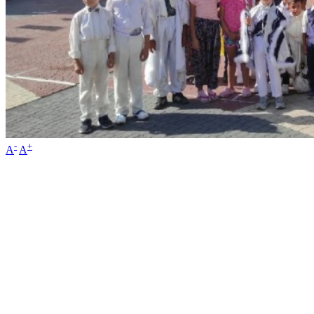
-
+
A
A