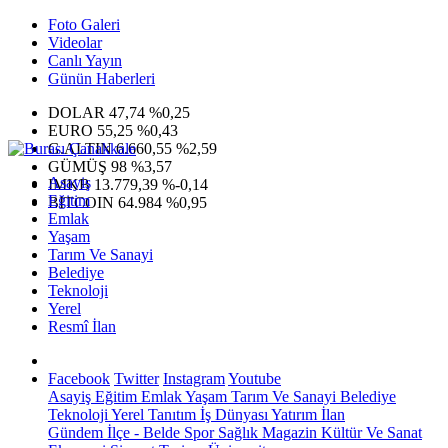
Foto Galeri
Videolar
Canlı Yayın
Günün Haberleri
DOLAR
47,74
%0,25
EURO
55,25
%0,43
G.ALTIN
6.660,55
%2,59
GÜMÜŞ
98
%3,57
Asayiş
IMKB
13.779,39
%-0,14
Eğitim
BITCOIN
64.984
%0,95
Emlak
Yaşam
Tarım Ve Sanayi
Belediye
Teknoloji
Yerel
Resmî İlan
Facebook
Twitter
Instagram
Youtube
Asayiş
Eğitim
Emlak
Yaşam
Tarım Ve Sanayi
Belediye
Teknoloji
Yerel
Tanıtım
İş Dünyası
Yatırım
İlan
Gündem
İlçe - Belde
Spor
Sağlık
Magazin
Kültür Ve Sanat