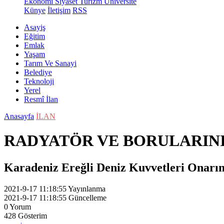
Ekonomi
Siyaset
Turizm
Üniversite
Künye
İletişim
RSS
Asayiş
Eğitim
Emlak
Yaşam
Tarım Ve Sanayi
Belediye
Teknoloji
Yerel
Resmî İlan
Anasayfa
İLAN
RADYATÖR VE BORULARINI
Karadeniz Ereğli Deniz Kuvvetleri Onarım
2021-9-17 11:18:55
Yayınlanma
2021-9-17 11:18:55
Güncelleme
0
Yorum
428
Gösterim