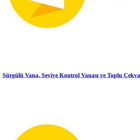
Sürgülü Vana, Seviye Kontrol Vanası ve Toplu Çekva