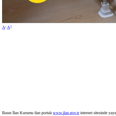
-
+
A
A
Basın İlan Kurumu ilan portalı
www.ilan.gov.tr
internet sitesinde ya