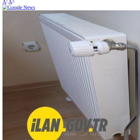
-
+
A
A