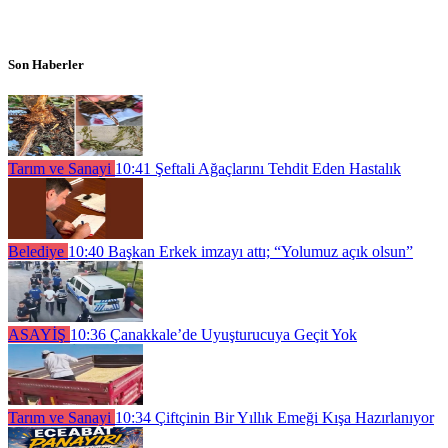
Son Haberler
Tarım ve Sanayi
10:41
Şeftali Ağaçlarını Tehdit Eden Hastalık
Belediye
10:40
Başkan Erkek imzayı attı; “Yolumuz açık olsun”
ASAYİŞ
10:36
Çanakkale’de Uyuşturucuya Geçit Yok
Tarım ve Sanayi
10:34
Çiftçinin Bir Yıllık Emeği Kışa Hazırlanıyor