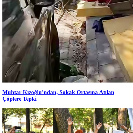
Muhtar Kızoğlu’ndan, Sokak Ortasına Atılan
Çöplere Tepki