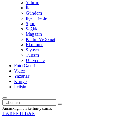
Yatırım
İlan
Gündem
İlçe - Belde
Spor
Sağlık
Magazin
Kültür Ve Sanat
Ekonomi
Siyaset
Turizm
Üniversite
Foto Galeri
Video
Yazarlar
Künye
İletişim
Aramak için bir kelime yazınız.
HABER İHBAR