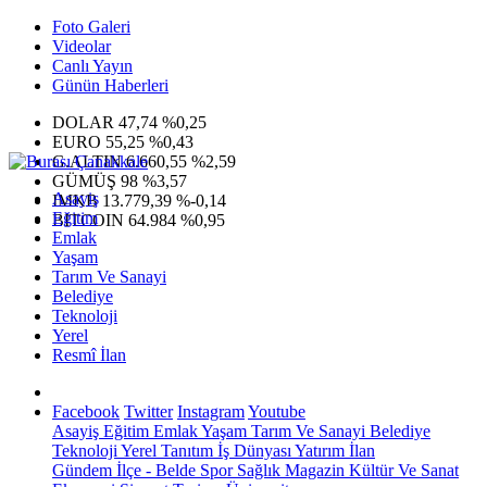
Foto Galeri
Videolar
Canlı Yayın
Günün Haberleri
DOLAR
47,74
%0,25
EURO
55,25
%0,43
G.ALTIN
6.660,55
%2,59
GÜMÜŞ
98
%3,57
Asayiş
IMKB
13.779,39
%-0,14
Eğitim
BITCOIN
64.984
%0,95
Emlak
Yaşam
Tarım Ve Sanayi
Belediye
Teknoloji
Yerel
Resmî İlan
Facebook
Twitter
Instagram
Youtube
Asayiş
Eğitim
Emlak
Yaşam
Tarım Ve Sanayi
Belediye
Teknoloji
Yerel
Tanıtım
İş Dünyası
Yatırım
İlan
Gündem
İlçe - Belde
Spor
Sağlık
Magazin
Kültür Ve Sanat