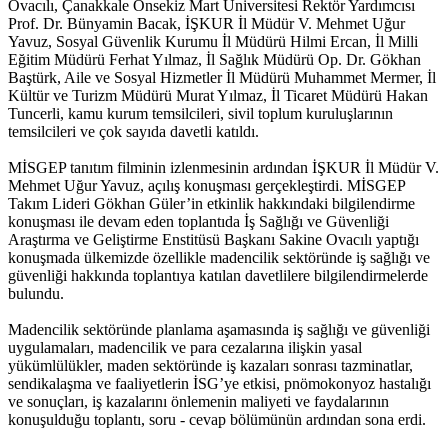
Ovacılı, Çanakkale Onsekiz Mart Üniversitesi Rektör Yardımcısı
Prof. Dr. Bünyamin Bacak, İŞKUR İl Müdür V. Mehmet Uğur
Yavuz, Sosyal Güvenlik Kurumu İl Müdürü Hilmi Ercan, İl Milli
Eğitim Müdürü Ferhat Yılmaz, İl Sağlık Müdürü Op. Dr. Gökhan
Baştürk, Aile ve Sosyal Hizmetler İl Müdürü Muhammet Mermer, İl
Kültür ve Turizm Müdürü Murat Yılmaz, İl Ticaret Müdürü Hakan
Tuncerli, kamu kurum temsilcileri, sivil toplum kuruluşlarının
temsilcileri ve çok sayıda davetli katıldı.
MİSGEP tanıtım filminin izlenmesinin ardından İŞKUR İl Müdür V.
Mehmet Uğur Yavuz, açılış konuşması gerçekleştirdi. MİSGEP
Takım Lideri Gökhan Güler’in etkinlik hakkındaki bilgilendirme
konuşması ile devam eden toplantıda İş Sağlığı ve Güvenliği
Araştırma ve Geliştirme Enstitüsü Başkanı Sakine Ovacılı yaptığı
konuşmada ülkemizde özellikle madencilik sektöründe iş sağlığı ve
güvenliği hakkında toplantıya katılan davetlilere bilgilendirmelerde
bulundu.
Madencilik sektöründe planlama aşamasında iş sağlığı ve güvenliği
uygulamaları, madencilik ve para cezalarına ilişkin yasal
yükümlülükler, maden sektöründe iş kazaları sonrası tazminatlar,
sendikalaşma ve faaliyetlerin İSG’ye etkisi, pnömokonyoz hastalığı
ve sonuçları, iş kazalarını önlemenin maliyeti ve faydalarının
konuşulduğu toplantı, soru - cevap bölümünün ardından sona erdi.