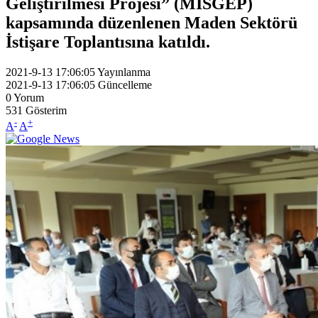
Geliştirilmesi Projesi” (MİSGEP)
kapsamında düzenlenen Maden Sektörü
İstişare Toplantısına katıldı.
2021-9-13 17:06:05
Yayınlanma
2021-9-13 17:06:05
Güncelleme
0
Yorum
531
Gösterim
-
+
A
A