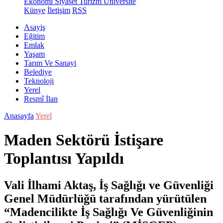
Ekonomi
Siyaset
Turizm
Üniversite
Künye
İletişim
RSS
Asayiş
Eğitim
Emlak
Yaşam
Tarım Ve Sanayi
Belediye
Teknoloji
Yerel
Resmî İlan
Anasayfa
Yerel
Maden Sektörü İstişare
Toplantısı Yapıldı
Vali İlhami Aktaş, İş Sağlığı ve Güvenliği
Genel Müdürlüğü tarafından yürütülen
“Madencilikte İş Sağlığı Ve Güvenliğinin