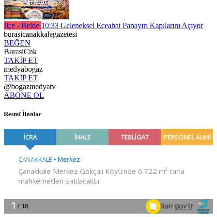
İlçe - Belde
10:33
Geleneksel Eceabat Panayırı Kapılarını Açıyor
burasicanakkalegazetesi
BEĞEN
BurasiCnk
TAKİP ET
medyabogaz
TAKİP ET
@bogazmedyatv
ABONE OL
Resmî İlanlar