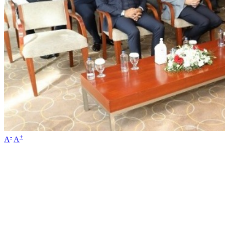
-
+
A
A