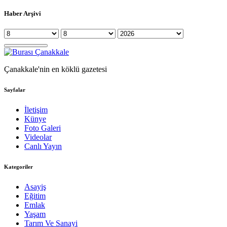
Haber Arşivi
Çanakkale'nin en köklü gazetesi
Sayfalar
İletişim
Künye
Foto Galeri
Videolar
Canlı Yayın
Kategoriler
Asayiş
Eğitim
Emlak
Yaşam
Tarım Ve Sanayi