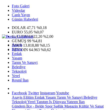
Foto Galeri
Videolar
Canlı Yayın
Günün Haberleri
DOLAR
47,71
%0,18
EURO
55,05
%0,07
G.ALTIN
6.622,20
%2,00
GÜMÜŞ
99
%4,81
Asayiş
IMKB
13.818,88
%0,15
Eğitim
BITCOIN
64.963
%0,62
Emlak
Yaşam
Tarım Ve Sanayi
Belediye
Teknoloji
Yerel
Resmî İlan
Facebook
Twitter
Instagram
Youtube
Asayiş
Eğitim
Emlak
Yaşam
Tarım Ve Sanayi
Belediye
Teknoloji
Yerel
Tanıtım
İş Dünyası
Yatırım
İlan
Gündem
İlçe - Belde
Spor
Sağlık
Magazin
Kültür Ve Sanat