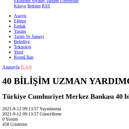
Ekonomi
Siyaset
Turizm
Üniversite
Künye
İletişim
RSS
Asayiş
Eğitim
Emlak
Yaşam
Tarım Ve Sanayi
Belediye
Teknoloji
Yerel
Resmî İlan
Anasayfa
İLAN
40 BİLİŞİM UZMAN YARDIM
Türkiye Cumhuriyet Merkez Bankası 40 bi
2021-9-12 09:13:57
Yayınlanma
2021-9-12 09:13:57
Güncelleme
0
Yorum
458
Gösterim