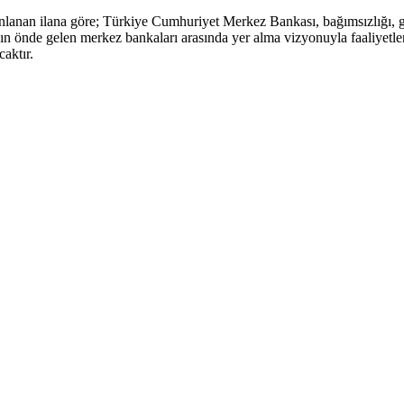
ınlanan ilana göre; Türkiye Cumhuriyet Merkez Bankası, bağımsızlığı, güv
yanın önde gelen merkez bankaları arasında yer alma vizyonuyla faaliyet
aktır.