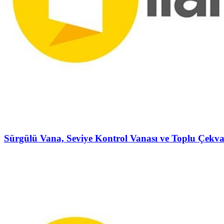
Sürgülü Vana, Seviye Kontrol Vanası ve Toplu Çekva