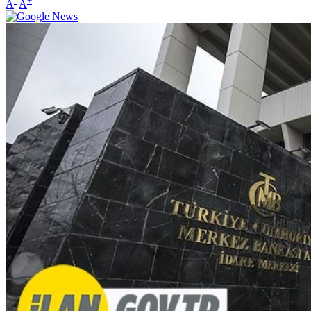
-
+
A
A