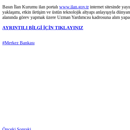
Basın İlan Kurumu ilan portalı
www.ilan.gov.tr
internet sitesinde yay
yaklaşımı, etkin iletişim ve üstün teknolojik altyapı anlayışıyla dün
alanında görev yapmak üzere Uzman Yardımcısı kadrosuna alım yapac
AYRINTILI BİLGİ İÇİN TIKLAYINIZ
#Merkez Bankası
Önceki
Sonraki