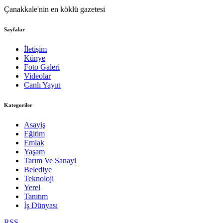
Çanakkale'nin en köklü gazetesi
Sayfalar
İletişim
Künye
Foto Galeri
Videolar
Canlı Yayın
Kategoriler
Asayiş
Eğitim
Emlak
Yaşam
Tarım Ve Sanayi
Belediye
Teknoloji
Yerel
Tanıtım
İş Dünyası
RSS