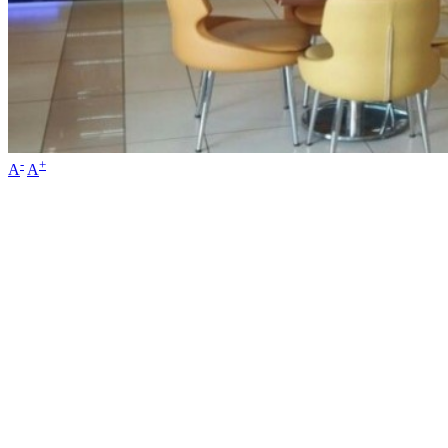
-
+
A
A