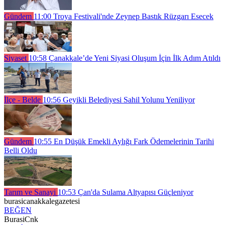
Gündem
11:00
Troya Festivali'nde Zeynep Bastık Rüzgarı Esecek
Siyaset
10:58
Çanakkale’de Yeni Siyasi Oluşum İçin İlk Adım Atıldı
İlçe - Belde
10:56
Geyikli Belediyesi Sahil Yolunu Yeniliyor
Gündem
10:55
En Düşük Emekli Aylığı Fark Ödemelerinin Tarihi
Belli Oldu
Tarım ve Sanayi
10:53
Çan'da Sulama Altyapısı Güçleniyor
burasicanakkalegazetesi
BEĞEN
BurasiCnk