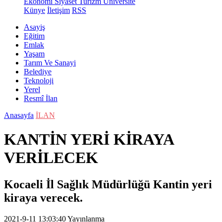
Ekonomi
Siyaset
Turizm
Üniversite
Künye
İletişim
RSS
Asayiş
Eğitim
Emlak
Yaşam
Tarım Ve Sanayi
Belediye
Teknoloji
Yerel
Resmî İlan
Anasayfa
İLAN
KANTİN YERİ KİRAYA
VERİLECEK
Kocaeli İl Sağlık Müdürlüğü Kantin yeri
kiraya verecek.
2021-9-11 13:03:40
Yayınlanma