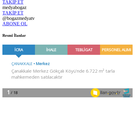
TAKİP ET
medyabogaz
TAKİP ET
@bogazmedyatv
ABONE OL
Resmî İlanlar