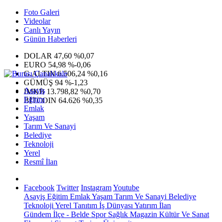
Foto Galeri
Videolar
Canlı Yayın
Günün Haberleri
DOLAR
47,60
%0,07
EURO
54,98
%-0,06
G.ALTIN
6.506,24
%0,16
GÜMÜŞ
94
%-1,23
Asayiş
IMKB
13.798,82
%0,70
Eğitim
BITCOIN
64.626
%0,35
Emlak
Yaşam
Tarım Ve Sanayi
Belediye
Teknoloji
Yerel
Resmî İlan
Facebook
Twitter
Instagram
Youtube
Asayiş
Eğitim
Emlak
Yaşam
Tarım Ve Sanayi
Belediye
Teknoloji
Yerel
Tanıtım
İş Dünyası
Yatırım
İlan
Gündem
İlçe - Belde
Spor
Sağlık
Magazin
Kültür Ve Sanat