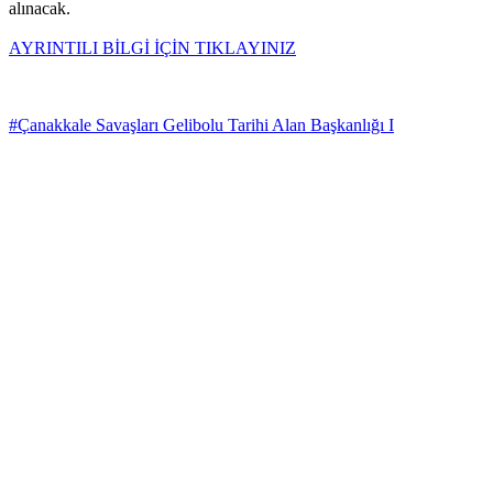
alınacak.
AYRINTILI BİLGİ İÇİN TIKLAYINIZ
#Çanakkale Savaşları Gelibolu Tarihi Alan Başkanlığı I