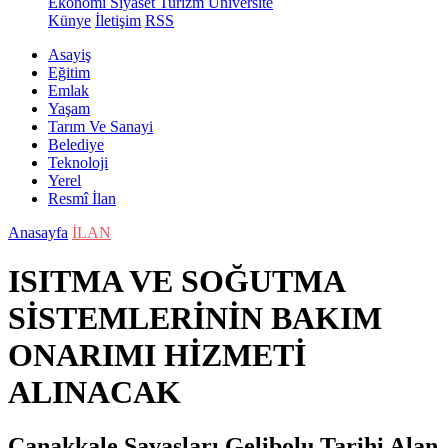
Ekonomi
Siyaset
Turizm
Üniversite
Künye
İletişim
RSS
Asayiş
Eğitim
Emlak
Yaşam
Tarım Ve Sanayi
Belediye
Teknoloji
Yerel
Resmî İlan
Anasayfa
İLAN
ISITMA VE SOĞUTMA
SİSTEMLERİNİN BAKIM
ONARIMI HİZMETİ
ALINACAK
Çanakkale Savaşları Gelibolu Tarihi Alan