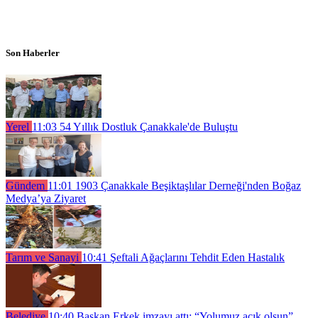
Son Haberler
Yerel
11:03
54 Yıllık Dostluk Çanakkale'de Buluştu
Gündem
11:01
1903 Çanakkale Beşiktaşlılar Derneği'nden Boğaz
Medya’ya Ziyaret
Tarım ve Sanayi
10:41
Şeftali Ağaçlarını Tehdit Eden Hastalık
Belediye
10:40
Başkan Erkek imzayı attı; “Yolumuz açık olsun”