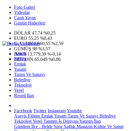
Foto Galeri
Videolar
Canlı Yayın
Günün Haberleri
DOLAR
47,74
%0,25
EURO
55,25
%0,43
G.ALTIN
6.660,55
%2,59
GÜMÜŞ
98
%3,57
Asayiş
IMKB
13.779,39
%-0,14
Eğitim
BITCOIN
65.049
%0,06
Emlak
Yaşam
Tarım Ve Sanayi
Belediye
Teknoloji
Yerel
Resmî İlan
Facebook
Twitter
Instagram
Youtube
Asayiş
Eğitim
Emlak
Yaşam
Tarım Ve Sanayi
Belediye
Teknoloji
Yerel
Tanıtım
İş Dünyası
Yatırım
İlan
Gündem
İlçe - Belde
Spor
Sağlık
Magazin
Kültür Ve Sanat