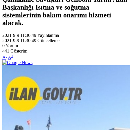
Başkanlığı Isıtma ve soğutma
sistemlerinin bakım onarımı hizmeti
alacak.
2021-9-9 11:30:49
Yayınlanma
2021-9-9 11:30:49
Güncelleme
0
Yorum
441
Gösterim
-
+
A
A