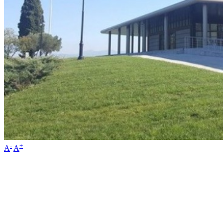
-
+
A
A