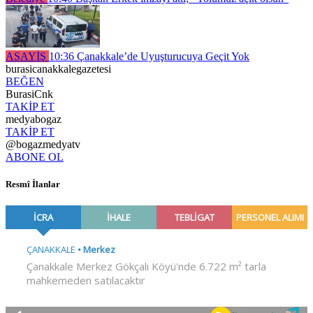
ASAYİŞ
10:36
Çanakkale’de Uyuşturucuya Geçit Yok
burasicanakkalegazetesi
BEĞEN
BurasiCnk
TAKİP ET
medyabogaz
TAKİP ET
@bogazmedyatv
ABONE OL
Resmî İlanlar