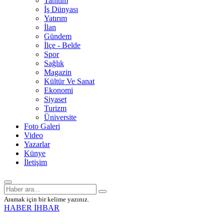
Tanıtım
İş Dünyası
Yatırım
İlan
Gündem
İlçe - Belde
Spor
Sağlık
Magazin
Kültür Ve Sanat
Ekonomi
Siyaset
Turizm
Üniversite
Foto Galeri
Video
Yazarlar
Künye
İletişim
Aramak için bir kelime yazınız.
HABER İHBAR