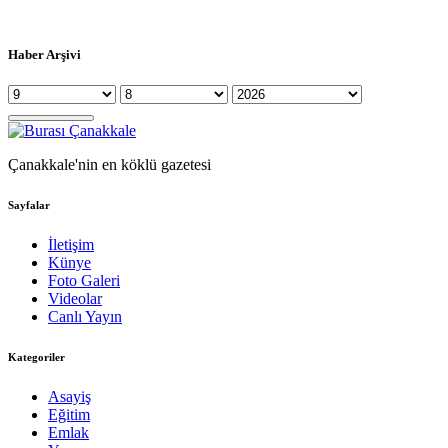
Haber Arşivi
Çanakkale'nin en köklü gazetesi
Sayfalar
İletişim
Künye
Foto Galeri
Videolar
Canlı Yayın
Kategoriler
Asayiş
Eğitim
Emlak