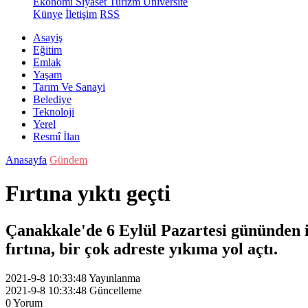
Ekonomi
Siyaset
Turizm
Üniversite
Künye
İletişim
RSS
Asayiş
Eğitim
Emlak
Yaşam
Tarım Ve Sanayi
Belediye
Teknoloji
Yerel
Resmî İlan
Anasayfa
Gündem
Fırtına yıktı geçti
Çanakkale'de 6 Eylül Pazartesi gününden i
fırtına, bir çok adreste yıkıma yol açtı.
2021-9-8 10:33:48
Yayınlanma
2021-9-8 10:33:48
Güncelleme
0
Yorum