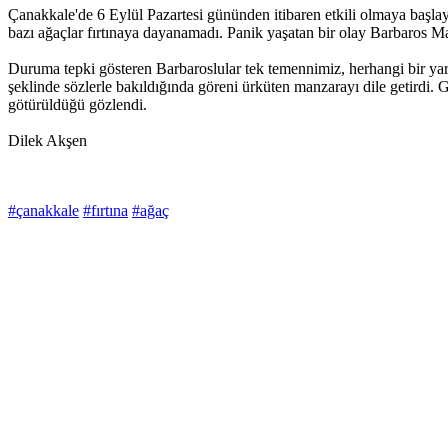
Çanakkale'de 6 Eylül Pazartesi gününden itibaren etkili olmaya başla
bazı ağaçlar fırtınaya dayanamadı. Panik yaşatan bir olay Barbaros Ma
Duruma tepki gösteren Barbaroslular tek temennimiz, herhangi bir yara
şeklinde sözlerle bakıldığında göreni ürküten manzarayı dile getirdi. G
götürüldüğü gözlendi.
Dilek Akşen
#çanakkale
#fırtına
#ağaç