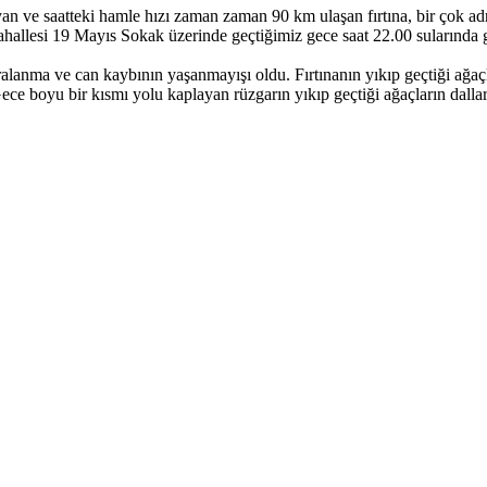
yan ve saatteki hamle hızı zaman zaman 90 km ulaşan fırtına, bir çok a
hallesi 19 Mayıs Sokak üzerinde geçtiğimiz gece saat 22.00 sularında g
lanma ve can kaybının yaşanmayışı oldu. Fırtınanın yıkıp geçtiği ağaçl
ece boyu bir kısmı yolu kaplayan rüzgarın yıkıp geçtiği ağaçların dallar