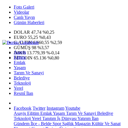
Foto Galeri
Videolar
Canlı Yayın
Günün Haberleri
DOLAR
47,74
%0,25
EURO
55,25
%0,43
G.ALTIN
6.660,55
%2,59
GÜMÜŞ
98
%3,57
Asayiş
IMKB
13.779,39
%-0,14
Eğitim
BITCOIN
65.136
%0,80
Emlak
Yaşam
Tarım Ve Sanayi
Belediye
Teknoloji
Yerel
Resmî İlan
Facebook
Twitter
Instagram
Youtube
Asayiş
Eğitim
Emlak
Yaşam
Tarım Ve Sanayi
Belediye
Teknoloji
Yerel
Tanıtım
İş Dünyası
Yatırım
İlan
Gündem
İlçe - Belde
Spor
Sağlık
Magazin
Kültür Ve Sanat