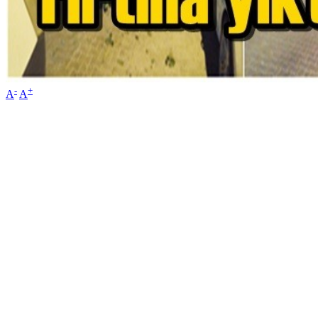
-
+
A
A