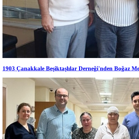
1903 Çanakkale Beşiktaşlılar Derneği'nden Boğaz M