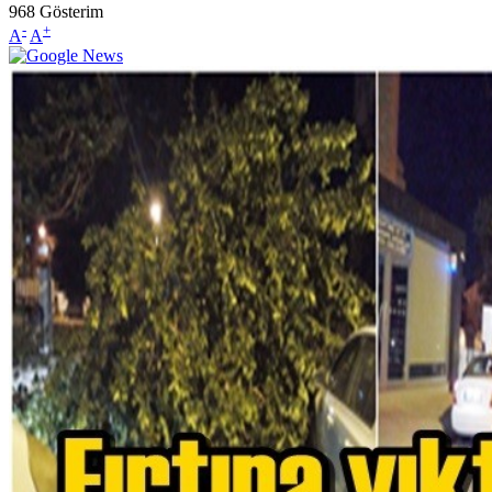
968
Gösterim
-
+
A
A