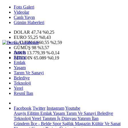
Foto Galeri
Videolar
Canlı Yayın
Günün Haberleri
DOLAR
47,74
%0,25
EURO
55,25
%0,43
G.ALTIN
6.660,55
%2,59
GÜMÜŞ
98
%3,57
Asayiş
IMKB
13.779,39
%-0,14
Eğitim
BITCOIN
65.089
%0,19
Emlak
Yaşam
Tarım Ve Sanayi
Belediye
Teknoloji
Yerel
Resmî İlan
Facebook
Twitter
Instagram
Youtube
Asayiş
Eğitim
Emlak
Yaşam
Tarım Ve Sanayi
Belediye
Teknoloji
Yerel
Tanıtım
İş Dünyası
Yatırım
İlan
Gündem
İlçe - Belde
Spor
Sağlık
Magazin
Kültür Ve Sanat