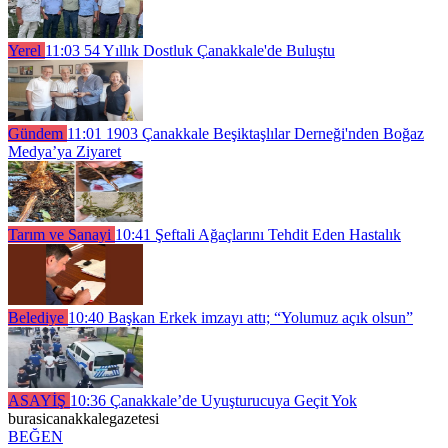
Yerel
11:03
54 Yıllık Dostluk Çanakkale'de Buluştu
Gündem
11:01
1903 Çanakkale Beşiktaşlılar Derneği'nden Boğaz
Medya’ya Ziyaret
Tarım ve Sanayi
10:41
Şeftali Ağaçlarını Tehdit Eden Hastalık
Belediye
10:40
Başkan Erkek imzayı attı; “Yolumuz açık olsun”
ASAYİŞ
10:36
Çanakkale’de Uyuşturucuya Geçit Yok
burasicanakkalegazetesi
BEĞEN