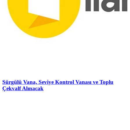
Sürgülü Vana, Seviye Kontrol Vanası ve Toplu
Çekvalf Alınacak