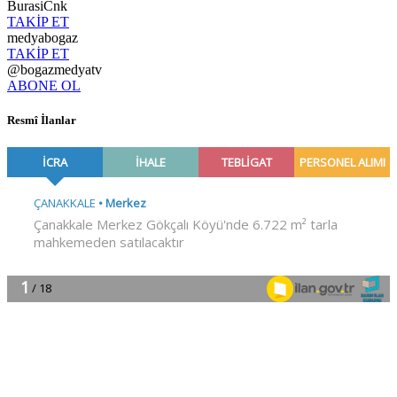
BurasiCnk
TAKİP ET
medyabogaz
TAKİP ET
@bogazmedyatv
ABONE OL
Resmî İlanlar