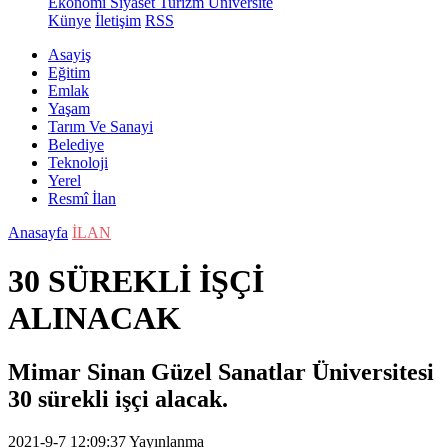
Ekonomi
Siyaset
Turizm
Üniversite
Künye
İletişim
RSS
Asayiş
Eğitim
Emlak
Yaşam
Tarım Ve Sanayi
Belediye
Teknoloji
Yerel
Resmî İlan
Anasayfa
İLAN
30 SÜREKLİ İŞÇİ
ALINACAK
Mimar Sinan Güzel Sanatlar Üniversitesi
30 sürekli işçi alacak.
2021-9-7 12:09:37
Yayınlanma