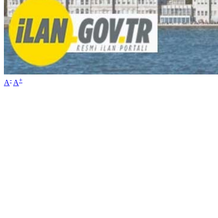
-
+
A
A