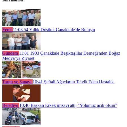
Son Haberler
Yerel
11:03
54 Yıllık Dostluk Çanakkale'de Buluştu
Gündem
11:01
1903 Çanakkale Beşiktaşlılar Derneği'nden Boğaz
Medya’ya Ziyaret
Tarım ve Sanayi
10:41
Şeftali Ağaçlarını Tehdit Eden Hastalık
Belediye
10:40
Başkan Erkek imzayı attı; “Yolumuz açık olsun”