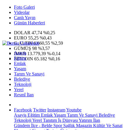
Foto Galeri
Videolar
Canlı Yayın
Günün Haberleri
DOLAR
47,74
%0,25
EURO
55,25
%0,43
G.ALTIN
6.660,55
%2,59
GÜMÜŞ
98
%3,57
Asayiş
IMKB
13.779,39
%-0,14
Eğitim
BITCOIN
65.182
%0,16
Emlak
Yaşam
Tarım Ve Sanayi
Belediye
Teknoloji
Yerel
Resmî İlan
Facebook
Twitter
Instagram
Youtube
Asayiş
Eğitim
Emlak
Yaşam
Tarım Ve Sanayi
Belediye
Teknoloji
Yerel
Tanıtım
İş Dünyası
Yatırım
İlan
Gündem
İlçe - Belde
Spor
Sağlık
Magazin
Kültür Ve Sanat