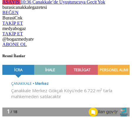
ASAYİŞ
10:36
Çanakkale’de Uyuşturucuya Geçit Yok
burasicanakkalegazetesi
BEĞEN
BurasiCnk
TAKİP ET
medyabogaz
TAKİP ET
@bogazmedyatv
ABONE OL
Resmî İlanlar