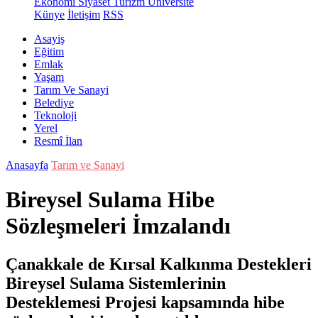
Ekonomi
Siyaset
Turizm
Üniversite
Künye
İletişim
RSS
Asayiş
Eğitim
Emlak
Yaşam
Tarım Ve Sanayi
Belediye
Teknoloji
Yerel
Resmî İlan
Anasayfa
Tarım ve Sanayi
Bireysel Sulama Hibe
Sözleşmeleri İmzalandı
Çanakkale de Kırsal Kalkınma Destekleri
Bireysel Sulama Sistemlerinin
Desteklemesi Projesi kapsamında hibe