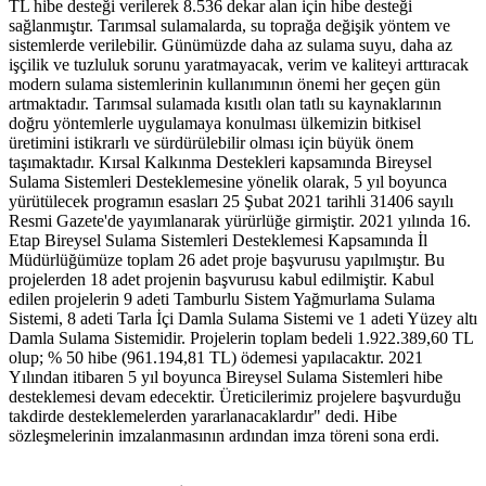
TL hibe desteği verilerek 8.536 dekar alan için hibe desteği
sağlanmıştır. Tarımsal sulamalarda, su toprağa değişik yöntem ve
sistemlerde verilebilir. Günümüzde daha az sulama suyu, daha az
işçilik ve tuzluluk sorunu yaratmayacak, verim ve kaliteyi arttıracak
modern sulama sistemlerinin kullanımının önemi her geçen gün
artmaktadır. Tarımsal sulamada kısıtlı olan tatlı su kaynaklarının
doğru yöntemlerle uygulamaya konulması ülkemizin bitkisel
üretimini istikrarlı ve sürdürülebilir olması için büyük önem
taşımaktadır. Kırsal Kalkınma Destekleri kapsamında Bireysel
Sulama Sistemleri Desteklemesine yönelik olarak, 5 yıl boyunca
yürütülecek programın esasları 25 Şubat 2021 tarihli 31406 sayılı
Resmi Gazete'de yayımlanarak yürürlüğe girmiştir. 2021 yılında 16.
Etap Bireysel Sulama Sistemleri Desteklemesi Kapsamında İl
Müdürlüğümüze toplam 26 adet proje başvurusu yapılmıştır. Bu
projelerden 18 adet projenin başvurusu kabul edilmiştir. Kabul
edilen projelerin 9 adeti Tamburlu Sistem Yağmurlama Sulama
Sistemi, 8 adeti Tarla İçi Damla Sulama Sistemi ve 1 adeti Yüzey altı
Damla Sulama Sistemidir. Projelerin toplam bedeli 1.922.389,60 TL
olup; % 50 hibe (961.194,81 TL) ödemesi yapılacaktır. 2021
Yılından itibaren 5 yıl boyunca Bireysel Sulama Sistemleri hibe
desteklemesi devam edecektir. Üreticilerimiz projelere başvurduğu
takdirde desteklemelerden yararlanacaklardır" dedi. Hibe
sözleşmelerinin imzalanmasının ardından imza töreni sona erdi.