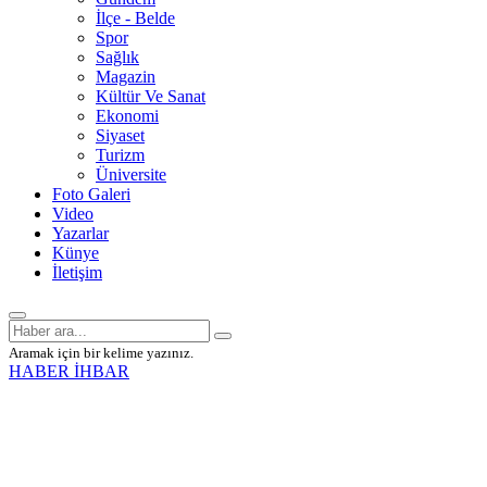
İlçe - Belde
Spor
Sağlık
Magazin
Kültür Ve Sanat
Ekonomi
Siyaset
Turizm
Üniversite
Foto Galeri
Video
Yazarlar
Künye
İletişim
Aramak için bir kelime yazınız.
HABER İHBAR