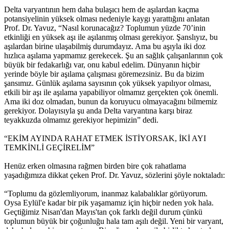
Delta varyantının hem daha bulaşıcı hem de aşılardan kaçma
potansiyelinin yüksek olması nedeniyle kaygı yarattığını anlatan
Prof. Dr. Yavuz, “Nasıl korunacağız? Toplumun yüzde 70’inin
etkinliği en yüksek aşı ile aşılanmış olması gerekiyor. Şanslıyız, bu
aşılardan birine ulaşabilmiş durumdayız. Ama bu aşıyla iki doz
hızlıca aşılama yapmamız gerekecek. Şu an sağlık çalışanlarının çok
büyük bir fedakarlığı var, onu kabul edelim. Dünyanın hiçbir
yerinde böyle bir aşılama çalışması göremezsiniz. Bu da bizim
şansımız. Günlük aşılama sayısının çok yüksek yapılıyor olması,
etkili bir aşı ile aşılama yapabiliyor olmamız gerçekten çok önemli.
Ama iki doz olmadan, bunun da koruyucu olmayacağını bilmemiz
gerekiyor. Dolayısıyla şu anda Delta varyantına karşı biraz
teyakkuzda olmamız gerekiyor hepimizin” dedi.
“EKİM AYINDA RAHAT ETMEK İSTİYORSAK, İKİ AYI
TEMKİNLİ GEÇİRELİM”
Henüz erken olmasına rağmen birden bire çok rahatlama
yaşadığımıza dikkat çeken Prof. Dr. Yavuz, sözlerini şöyle noktaladı:
“Toplumu da gözlemliyorum, inanmaz kalabalıklar görüyorum.
Oysa Eylül'e kadar bir pik yaşamamız için hiçbir neden yok hala.
Geçtiğimiz Nisan'dan Mayıs'tan çok farklı değil durum çünkü
toplumun büyük bir çoğunluğu hala tam aşılı değil. Yeni bir varyant,