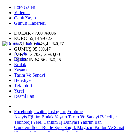
Foto Galeri
Videolar
Canlı Yayın
Günün Haberleri
DOLAR
47,60
%0,06
EURO
55,13
%0,23
G.ALTIN
6.546,42
%0,77
GÜMÜŞ
95
%0,47
Asayiş
IMKB
13.703,13
%0,00
Eğitim
BITCOIN
64.562
%0,25
Emlak
Yaşam
Tarım Ve Sanayi
Belediye
Teknoloji
Yerel
Resmî İlan
Facebook
Twitter
Instagram
Youtube
Asayiş
Eğitim
Emlak
Yaşam
Tarım Ve Sanayi
Belediye
Teknoloji
Yerel
Tanıtım
İş Dünyası
Yatırım
İlan
Gündem
İlçe - Belde
Spor
Sağlık
Magazin
Kültür Ve Sanat