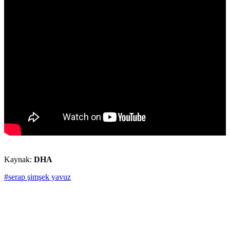
Kaynak:
DHA
#serap şimşek yavuz