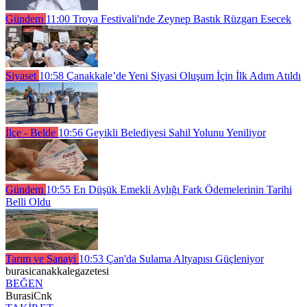
Gündem
11:00
Troya Festivali'nde Zeynep Bastık Rüzgarı Esecek
Siyaset
10:58
Çanakkale’de Yeni Siyasi Oluşum İçin İlk Adım Atıldı
İlçe - Belde
10:56
Geyikli Belediyesi Sahil Yolunu Yeniliyor
Gündem
10:55
En Düşük Emekli Aylığı Fark Ödemelerinin Tarihi
Belli Oldu
Tarım ve Sanayi
10:53
Çan'da Sulama Altyapısı Güçleniyor
burasicanakkalegazetesi
BEĞEN
BurasiCnk