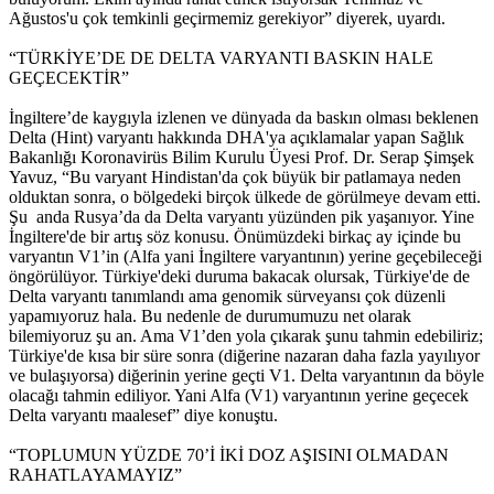
Ağustos'u çok temkinli geçirmemiz gerekiyor” diyerek, uyardı.
“TÜRKİYE’DE DE DELTA VARYANTI BASKIN HALE
GEÇECEKTİR”
İngiltere’de kaygıyla izlenen ve dünyada da baskın olması beklenen
Delta (Hint) varyantı hakkında DHA'ya açıklamalar yapan Sağlık
Bakanlığı Koronavirüs Bilim Kurulu Üyesi Prof. Dr. Serap Şimşek
Yavuz, “Bu varyant Hindistan'da çok büyük bir patlamaya neden
olduktan sonra, o bölgedeki birçok ülkede de görülmeye devam etti.
Şu anda Rusya’da da Delta varyantı yüzünden pik yaşanıyor. Yine
İngiltere'de bir artış söz konusu. Önümüzdeki birkaç ay içinde bu
varyantın V1’in (Alfa yani İngiltere varyantının) yerine geçebileceği
öngörülüyor. Türkiye'deki duruma bakacak olursak, Türkiye'de de
Delta varyantı tanımlandı ama genomik sürveyansı çok düzenli
yapamıyoruz hala. Bu nedenle de durumumuzu net olarak
bilemiyoruz şu an. Ama V1’den yola çıkarak şunu tahmin edebiliriz;
Türkiye'de kısa bir süre sonra (diğerine nazaran daha fazla yayılıyor
ve bulaşıyorsa) diğerinin yerine geçti V1. Delta varyantının da böyle
olacağı tahmin ediliyor. Yani Alfa (V1) varyantının yerine geçecek
Delta varyantı maalesef” diye konuştu.
“TOPLUMUN YÜZDE 70’İ İKİ DOZ AŞISINI OLMADAN
RAHATLAYAMAYIZ”