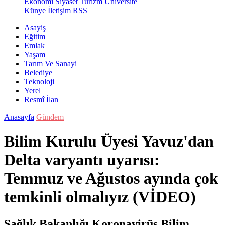
Ekonomi
Siyaset
Turizm
Üniversite
Künye
İletişim
RSS
Asayiş
Eğitim
Emlak
Yaşam
Tarım Ve Sanayi
Belediye
Teknoloji
Yerel
Resmî İlan
Anasayfa
Gündem
Bilim Kurulu Üyesi Yavuz'dan
Delta varyantı uyarısı:
Temmuz ve Ağustos ayında çok
temkinli olmalıyız (VİDEO)
Sağlık Bakanlığı Koronavirüs Bilim