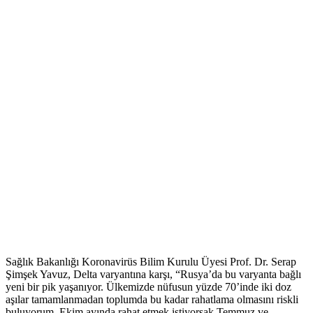
Sağlık Bakanlığı Koronavirüs Bilim Kurulu Üyesi Prof. Dr. Serap
Şimşek Yavuz, Delta varyantına karşı, “Rusya’da bu varyanta bağlı
yeni bir pik yaşanıyor. Ülkemizde nüfusun yüzde 70’inde iki doz
aşılar tamamlanmadan toplumda bu kadar rahatlama olmasını riskli
buluyorum. Ekim ayında rahat etmek istiyorsak Temmuz ve