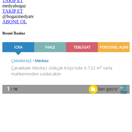
TAKİP ET
medyabogaz
TAKİP ET
@bogazmedyatv
ABONE OL
Resmî İlanlar