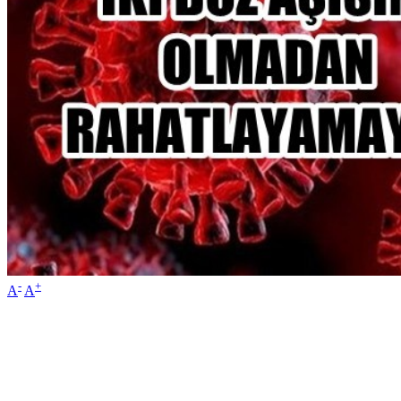
-
+
A
A