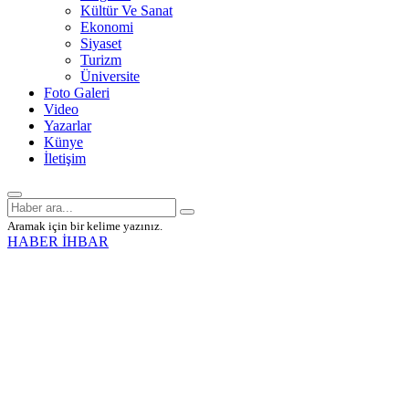
Kültür Ve Sanat
Ekonomi
Siyaset
Turizm
Üniversite
Foto Galeri
Video
Yazarlar
Künye
İletişim
Aramak için bir kelime yazınız.
HABER İHBAR