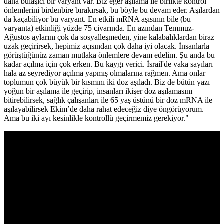
daha bulaşıcı bir varyant var. Biz eğer aşılama ile birlikte kontrol
önlemlerini birdenbire bırakırsak, bu böyle bu devam eder. Aşılardan
da kaçabiliyor bu varyant. En etkili mRNA aşısının bile (bu
varyanta) etkinliği yüzde 75 civarında. En azından Temmuz-
Ağustos aylarını çok da sosyalleşmeden, yine kalabalıklardan biraz
uzak geçirirsek, hepimiz açısından çok daha iyi olacak. İnsanlarla
görüştüğünüz zaman mutlaka önlemlere devam edelim. Şu anda bu
kadar açılma için çok erken. Bu kaygı verici. İsrail'de vaka sayıları
hala az seyrediyor açılma yapmış olmalarına rağmen. Ama onlar
toplumun çok büyük bir kısmını iki doz aşıladı. Biz de bütün yazı
yoğun bir aşılama ile geçirip, insanları ikişer doz aşılamasını
bitirebilirsek, sağlık çalışanları ile 65 yaş üstünü bir doz mRNA ile
aşılayabilirsek Ekim’de daha rahat edeceğiz diye öngörüyorum.
Ama bu iki ayı kesinlikle kontrollü geçirmemiz gerekiyor."