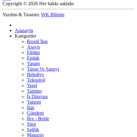
Copyright © 2026 Her hakkı saklıdır.
Yazılım & Tasarım:
WK Bilişim
Anasayfa
Kategoriler
Resmî İlan
Asayiş
Eğitim
Emlak
Yaşam
Tarım Ve Sanayi
Belediye
Teknoloji
Yerel
Tanıtım
İş Dünyası
Yatırım
İlan
Gündem
İlçe - Belde
Spor
Sağlık
Magazin