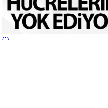
-
+
A
A