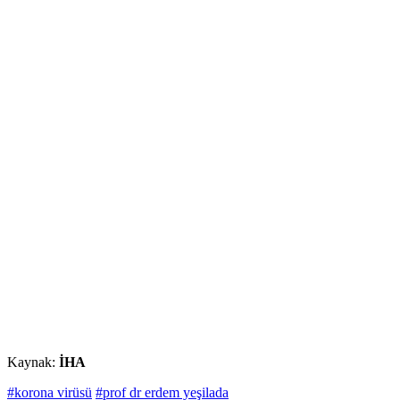
Kaynak:
İHA
#korona virüsü
#prof dr erdem yeşilada