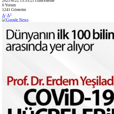
2021-6-22 13:55:21
Güncelleme
0
Yorum
1241
Gösterim
-
+
A
A