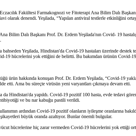
i Eczacılık Fakültesi Farmakognozi ve Fitoterapi Ana Bilim Dalı Başkan
davi olarak denendi. Yeşilada, “Yapılan antiviral testlerle etkinliğini or
Ana Bilim Dalı Başkanı Prof. Dr. Erdem Yeşilada'nın Covid- 19 hastalığ
.
da bahseden Yeşilada, Hindistan'da Covid-19 hastaları üzerinde destek 
19 hücrelerini yok ettiğini de belirtti. Bu bakımdan ürünün Covid-19 aş
üttüğü ürün hakkında konuşan Prof. Dr. Erdem Yeşilada, “Covid-19 yakl
elde etti. Ama bu süreçte virüsün yeni varyantları çıkmaya devam etti.
ma da Hindistan'da yapıldı. Covid-19 pozitif 100 hasta, evde tedavi göre
ibiyotiği ve bu nar kabuğu pastili verildi.
llanımın ardından Covid-19 pozitif olanların iyileşme oranlarına bakıl
şikayetleri büyük oranda azaltıyor. Bunlar önemli bulgular.
 vücut hücrelerine hiç zarar vermeden Covid-19 hücrelerini yok ettiği 