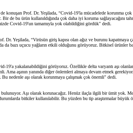
 de konuşan Prof. Dr. Yeşilada, “Covid-19'la mücadelede korunma çok 
or. Bir de bu ürün kullanıldığında çok daha iyi koruma sağlayacağını tahm
ğimizde Covid-19'un tamamıyla yok olabildiğini gördük" dedi.
of. Dr. Yeşilada, “Virüsün giriş kapısı olan ağız ve burunu kapatmaya 
da bazı uçucu yağların etkili olduğunu görüyoruz. Bitkisel ürünler bağı
-19'a yakalanabildiğini görüyoruz. Özellikle delta varyantı aşı olanlara
nemli. Ama aşının yanında diğer önlemleri almaya devam etmek gerekiyor
or. Bu nedenle aşı olarak korunmaya çalışmak çok önemli" dedi.
 bulunuyor. Aşı olarak korunacağız. Henüz ilaçla ilgili bir ümit yok. 
ığı durumlarda bitkiler kullanılabilir. Bu yüzden bu tip araştırmalar büyü