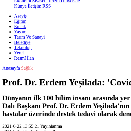
Ekonomi
Siyaset
Turizm
Üniversite
Künye
İletişim
RSS
Asayiş
Eğitim
Emlak
Yaşam
Tarım Ve Sanayi
Belediye
Teknoloji
Yerel
Resmî İlan
Anasayfa
Sağlık
Prof. Dr. Erdem Yeşilada: 'Covi
Dünyanın ilk 100 bilim insanı arasında yer
Dalı Başkanı Prof. Dr. Erdem Yeşilada'nın
hastalar üzerinde destek tedavi olarak den
2021-6-22 13:55:21
Yayınlanma