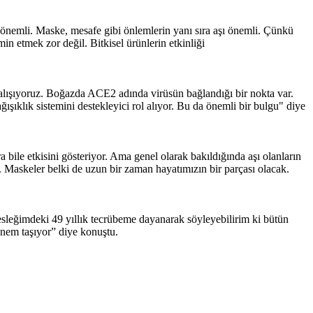
önemli. Maske, mesafe gibi önlemlerin yanı sıra aşı önemli. Çünkü
in etmek zor değil. Bitkisel ürünlerin etkinliği
çalışıyoruz. Boğazda ACE2 adında virüsün bağlandığı bir nokta var.
şıklık sistemini destekleyici rol alıyor. Bu da önemli bir bulgu" diye
 bile etkisini gösteriyor. Ama genel olarak bakıldığında aşı olanların
. Maskeler belki de uzun bir zaman hayatımızın bir parçası olacak.
Mesleğimdeki 49 yıllık tecrübeme dayanarak söyleyebilirim ki bütün
k önem taşıyor” diye konuştu.