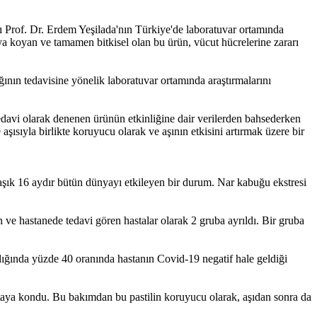
ı Prof. Dr. Erdem Yeşilada'nın Türkiye'de laboratuvar ortamında
taya koyan ve tamamen bitkisel olan bu ürün, vücut hücrelerine zararı
ının tedavisine yönelik laboratuvar ortamında araştırmalarını
tedavi olarak denenen ürünün etkinliğine dair verilerden bahsederken
ısıyla birlikte koruyucu olarak ve aşının etkisini artırmak üzere bir
aşık 16 aydır bütün dünyayı etkileyen bir durum. Nar kabuğu ekstresi
n ve hastanede tedavi gören hastalar olarak 2 gruba ayrıldı. Bir gruba
dığında yüzde 40 oranında hastanın Covid-19 negatif hale geldiği
ortaya kondu. Bu bakımdan bu pastilin koruyucu olarak, aşıdan sonra da