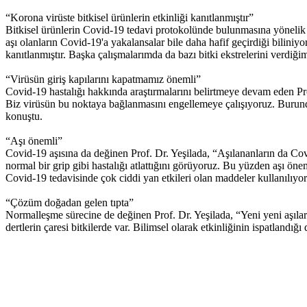
“Korona virüste bitkisel ürünlerin etkinliği kanıtlanmıştır”
Bitkisel ürünlerin Covid-19 tedavi protokolünde bulunmasına yönelik
aşı olanların Covid-19'a yakalansalar bile daha hafif geçirdiği biliniy
kanıtlanmıştır. Başka çalışmalarımda da bazı bitki ekstrelerini verdi
“Virüsün giriş kapılarını kapatmamız önemli”
Covid-19 hastalığı hakkında araştırmalarını belirtmeye devam eden Pr
Biz virüsün bu noktaya bağlanmasını engellemeye çalışıyoruz. Burunda 
konuştu.
“Aşı önemli”
Covid-19 aşısına da değinen Prof. Dr. Yeşilada, “Aşılananların da Covid
normal bir grip gibi hastalığı atlattığını görüyoruz. Bu yüzden aşı ö
Covid-19 tedavisinde çok ciddi yan etkileri olan maddeler kullanılıy
“Çözüm doğadan gelen tıpta”
Normalleşme sürecine de değinen Prof. Dr. Yeşilada, “Yeni yeni aşılar
dertlerin çaresi bitkilerde var. Bilimsel olarak etkinliğinin ispatland