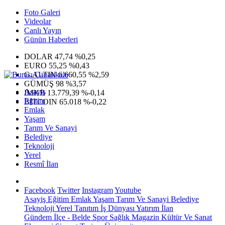
Foto Galeri
Videolar
Canlı Yayın
Günün Haberleri
DOLAR
47,74
%0,25
EURO
55,25
%0,43
G.ALTIN
6.660,55
%2,59
GÜMÜŞ
98
%3,57
Asayiş
IMKB
13.779,39
%-0,14
Eğitim
BITCOIN
65.018
%-0,22
Emlak
Yaşam
Tarım Ve Sanayi
Belediye
Teknoloji
Yerel
Resmî İlan
Facebook
Twitter
Instagram
Youtube
Asayiş
Eğitim
Emlak
Yaşam
Tarım Ve Sanayi
Belediye
Teknoloji
Yerel
Tanıtım
İş Dünyası
Yatırım
İlan
Gündem
İlçe - Belde
Spor
Sağlık
Magazin
Kültür Ve Sanat