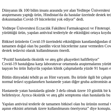
Dünyanın ilk 100 bilim insanı arasında yer alan Yeditepe Üniversites
araştırmasını yaptığı ürün, Hindistan'da da hastalar üzerinde destek te
dokunmadan Covid-19 hücrelerini yok ediyor” dedi.
Yeditepe Üniversitesi Eczacılık Fakültesi Farmakognozi ve Fitoterapi 
yürüttüğü ürün, yapılan antiviral testleriyle de etkinliğini ortaya koydu
Bitkisel ürünlerin Covid-19 üzerindeki etkinliğinin kanıtlandığından 
tamamen doğal olan bu pastilin vücut hücrelerine zarar vermeden Covid-
destek tedavisi olarak kullanılmasını önerdi.
“Pozitif hastalarda öksürük ve ateş gibi şikayetleri hafifletiyor"
Covid-19 hastalığına karşı laboratuvar ortamında araştırmalarını yür
taşıyan bu ürün İtalya'da yapılan klinik çalışmalarda yüzde 91 başarı 
Bütün dünyadaki tehdit şu an Hint varyantı. Bu ürünle ilgili bir çalış
normal tedavi uygulanırken hastanede yatan diğer gruba azitromisin ant
Hastanede yatan hastalarda günde 3 defa olmak üzere 10 günlük bir ku
belirleniyor. Ayrıca öksürük ve ateş gibi semptomu olan hastalarda bu 
Yapılan antiviral testlerle de tamamen bitkisel olan bu ürünün normal
aşının etkisini artırmak üzere kullanılmasını öneriyoruz” diye konuştu.