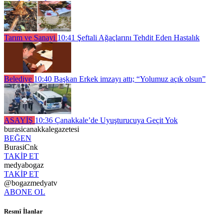
Tarım ve Sanayi
10:41
Şeftali Ağaçlarını Tehdit Eden Hastalık
Belediye
10:40
Başkan Erkek imzayı attı; “Yolumuz açık olsun”
ASAYİŞ
10:36
Çanakkale’de Uyuşturucuya Geçit Yok
burasicanakkalegazetesi
BEĞEN
BurasiCnk
TAKİP ET
medyabogaz
TAKİP ET
@bogazmedyatv
ABONE OL
Resmî İlanlar