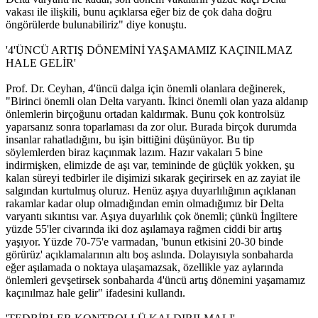
vakası ile ilişkili, bunu açıklarsa eğer biz de çok daha doğru
öngörülerde bulunabiliriz" diye konuştu.
'4'ÜNCÜ ARTIŞ DÖNEMİNİ YAŞAMAMIZ KAÇINILMAZ
HALE GELİR'
Prof. Dr. Ceyhan, 4'üncü dalga için önemli olanlara değinerek,
"Birinci önemli olan Delta varyantı. İkinci önemli olan yaza aldanıp
önlemlerin birçoğunu ortadan kaldırmak. Bunu çok kontrolsüz
yaparsanız sonra toparlaması da zor olur. Burada birçok durumda
insanlar rahatladığını, bu işin bittiğini düşünüyor. Bu tip
söylemlerden biraz kaçınmak lazım. Hazır vakaları 5 bine
indirmişken, elimizde de aşı var, temininde de güçlük yokken, şu
kalan süreyi tedbirler ile dişimizi sıkarak geçirirsek en az zayiat ile
salgından kurtulmuş oluruz. Henüz aşıya duyarlılığının açıklanan
rakamlar kadar olup olmadığından emin olmadığımız bir Delta
varyantı sıkıntısı var. Aşıya duyarlılık çok önemli; çünkü İngiltere
yüzde 55'ler civarında iki doz aşılamaya rağmen ciddi bir artış
yaşıyor. Yüzde 70-75'e varmadan, 'bunun etkisini 20-30 binde
görürüz' açıklamalarının altı boş aslında. Dolayısıyla sonbaharda
eğer aşılamada o noktaya ulaşamazsak, özellikle yaz aylarında
önlemleri gevşetirsek sonbaharda 4'üncü artış dönemini yaşamamız
kaçınılmaz hale gelir" ifadesini kullandı.