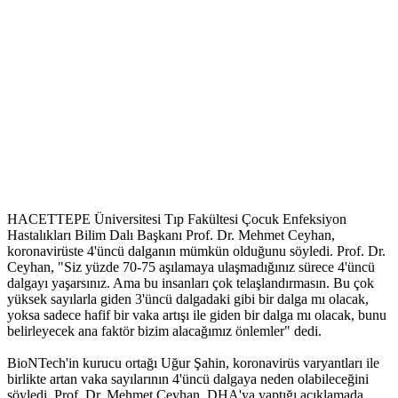
HACETTEPE Üniversitesi Tıp Fakültesi Çocuk Enfeksiyon
Hastalıkları Bilim Dalı Başkanı Prof. Dr. Mehmet Ceyhan,
koronavirüste 4'üncü dalganın mümkün olduğunu söyledi. Prof. Dr.
Ceyhan, "Siz yüzde 70-75 aşılamaya ulaşmadığınız sürece 4'üncü
dalgayı yaşarsınız. Ama bu insanları çok telaşlandırmasın. Bu çok
yüksek sayılarla giden 3'üncü dalgadaki gibi bir dalga mı olacak,
yoksa sadece hafif bir vaka artışı ile giden bir dalga mı olacak, bunu
belirleyecek ana faktör bizim alacağımız önlemler" dedi.
BioNTech'in kurucu ortağı Uğur Şahin, koronavirüs varyantları ile
birlikte artan vaka sayılarının 4'üncü dalgaya neden olabileceğini
söyledi. Prof. Dr. Mehmet Ceyhan, DHA'ya yaptığı açıklamada