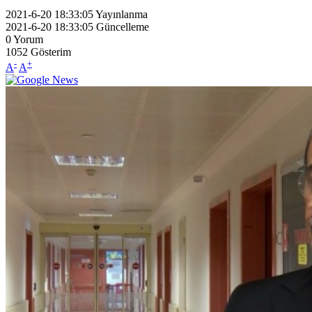
2021-6-20 18:33:05
Yayınlanma
2021-6-20 18:33:05
Güncelleme
0
Yorum
1052
Gösterim
-
+
A
A