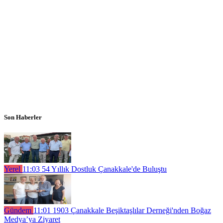
Son Haberler
Yerel
11:03
54 Yıllık Dostluk Çanakkale'de Buluştu
Gündem
11:01
1903 Çanakkale Beşiktaşlılar Derneği'nden Boğaz
Medya’ya Ziyaret