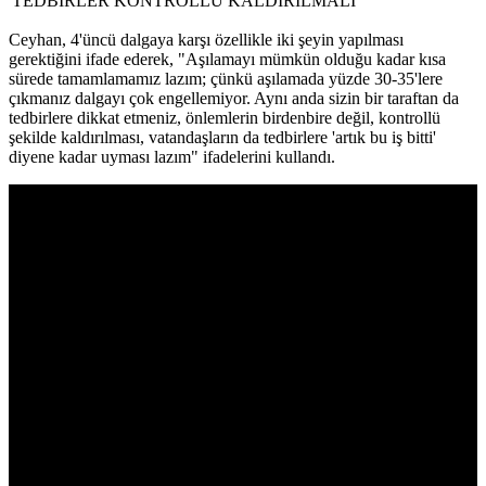
'TEDBİRLER KONTROLLÜ KALDIRILMALI'
Ceyhan, 4'üncü dalgaya karşı özellikle iki şeyin yapılması
gerektiğini ifade ederek, "Aşılamayı mümkün olduğu kadar kısa
sürede tamamlamamız lazım; çünkü aşılamada yüzde 30-35'lere
çıkmanız dalgayı çok engellemiyor. Aynı anda sizin bir taraftan da
tedbirlere dikkat etmeniz, önlemlerin birdenbire değil, kontrollü
şekilde kaldırılması, vatandaşların da tedbirlere 'artık bu iş bitti'
diyene kadar uyması lazım" ifadelerini kullandı.