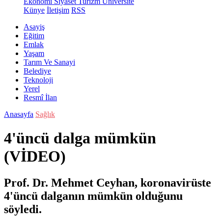
Ekonomi
Siyaset
Turizm
Üniversite
Künye
İletişim
RSS
Asayiş
Eğitim
Emlak
Yaşam
Tarım Ve Sanayi
Belediye
Teknoloji
Yerel
Resmî İlan
Anasayfa
Sağlık
4'üncü dalga mümkün
(VİDEO)
Prof. Dr. Mehmet Ceyhan, koronavirüste
4'üncü dalganın mümkün olduğunu
söyledi.