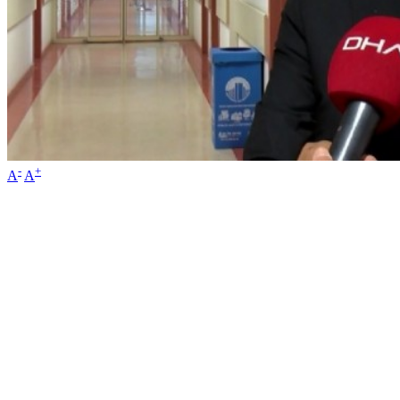
-
+
A
A