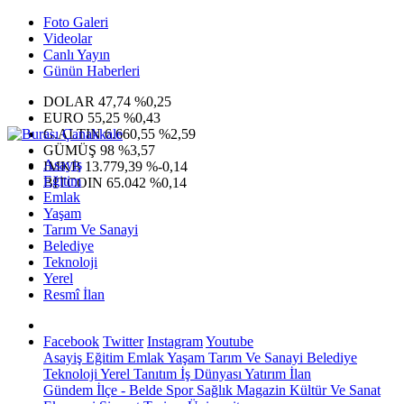
Foto Galeri
Videolar
Canlı Yayın
Günün Haberleri
DOLAR
47,74
%0,25
EURO
55,25
%0,43
G.ALTIN
6.660,55
%2,59
GÜMÜŞ
98
%3,57
Asayiş
IMKB
13.779,39
%-0,14
Eğitim
BITCOIN
65.042
%0,14
Emlak
Yaşam
Tarım Ve Sanayi
Belediye
Teknoloji
Yerel
Resmî İlan
Facebook
Twitter
Instagram
Youtube
Asayiş
Eğitim
Emlak
Yaşam
Tarım Ve Sanayi
Belediye
Teknoloji
Yerel
Tanıtım
İş Dünyası
Yatırım
İlan
Gündem
İlçe - Belde
Spor
Sağlık
Magazin
Kültür Ve Sanat