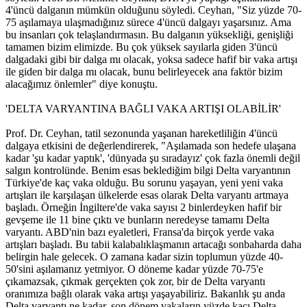
4'üncü dalganın mümkün olduğunu söyledi. Ceyhan, "Siz yüzde 70-
75 aşılamaya ulaşmadığınız sürece 4'üncü dalgayı yaşarsınız. Ama
bu insanları çok telaşlandırmasın. Bu dalganın yüksekliği, genişliği
tamamen bizim elimizde. Bu çok yüksek sayılarla giden 3'üncü
dalgadaki gibi bir dalga mı olacak, yoksa sadece hafif bir vaka artışı
ile giden bir dalga mı olacak, bunu belirleyecek ana faktör bizim
alacağımız önlemler" diye konuştu.
'DELTA VARYANTINA BAĞLI VAKA ARTIŞI OLABİLİR'
Prof. Dr. Ceyhan, tatil sezonunda yaşanan hareketliliğin 4'üncü
dalgaya etkisini de değerlendirerek, "Aşılamada son hedefe ulaşana
kadar 'şu kadar yaptık', 'dünyada şu sıradayız' çok fazla önemli değil
salgın kontrolünde. Benim esas beklediğim bilgi Delta varyantının
Türkiye'de kaç vaka olduğu. Bu sorunu yaşayan, yeni yeni vaka
artışları ile karşılaşan ülkelerde esas olarak Delta varyantı artmaya
başladı. Örneğin İngiltere'de vaka sayısı 2 binlerdeyken hafif bir
gevşeme ile 11 bine çıktı ve bunların neredeyse tamamı Delta
varyantı. ABD'nin bazı eyaletleri, Fransa'da birçok yerde vaka
artışları başladı. Bu tabii kalabalıklaşmanın artacağı sonbaharda daha
belirgin hale gelecek. O zamana kadar sizin toplumun yüzde 40-
50'sini aşılamanız yetmiyor. O döneme kadar yüzde 70-75'e
çıkamazsak, çıkmak gerçekten çok zor, bir de Delta varyantı
oranımıza bağlı olarak vaka artışı yaşayabiliriz. Bakanlık şu anda
Delta varyantı ne kadar, son dönem vakaların yüzde kaçı Delta