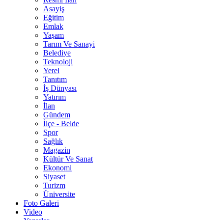
Asayiş
Eğitim
Emlak
Yaşam
Tarım Ve Sanayi
Belediye
Teknoloji
Yerel
Tanıtım
İş Dünyası
Yatırım
İlan
Gündem
İlçe - Belde
Spor
Sağlık
Magazin
Kültür Ve Sanat
Ekonomi
Siyaset
Turizm
Üniversite
Foto Galeri
Video